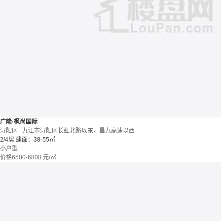
广隆·枫尚国际
浔阳区 | 九江市浔阳区长虹北路以东，昌九高速以西
2/4居
建面：38-55㎡
小户型
价格
6500-6800
元/㎡