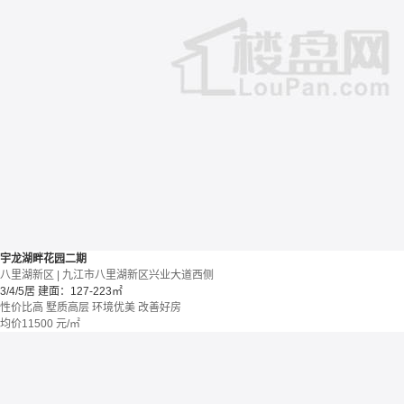
宇龙湖畔花园二期
八里湖新区 | 九江市八里湖新区兴业大道西侧
3/4/5居
建面：127-223㎡
性价比高
墅质高层
环境优美
改善好房
均价
11500
元/㎡