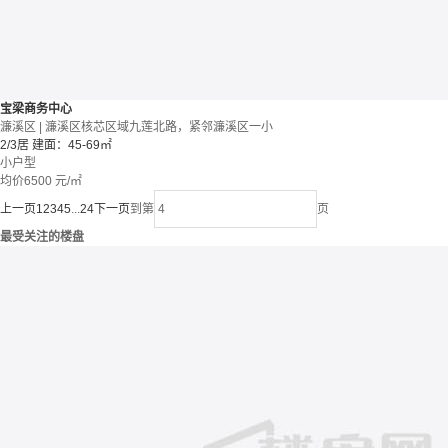
宝梁商务中心
濂溪区 | 濂溪区核芯区域九莲北路，紧邻濂溪区一小
2/3居
建面：45-69㎡
小户型
均价
6500
元/㎡
上一页
1
2
3
4
5
...
24
下一页
到第
页
最受关注的楼盘