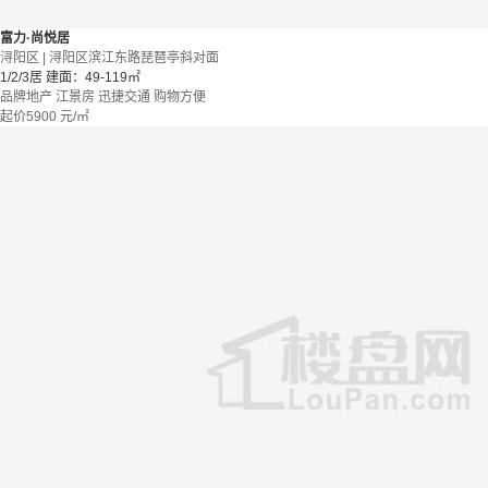
富力·尚悦居
浔阳区 | 浔阳区滨江东路琵琶亭斜对面
1/2/3居
建面：49-119㎡
品牌地产
江景房
迅捷交通
购物方便
起价
5900
元/㎡