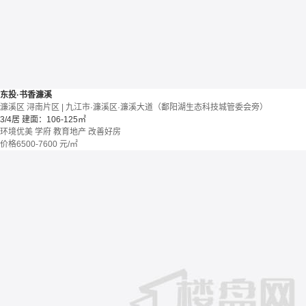
东投·书香濂溪
濂溪区 浔南片区 | 九江市·濂溪区·濂溪大道（鄱阳湖生态科技城管委会旁）
3/4居
建面：106-125㎡
环境优美
学府
教育地产
改善好房
价格
6500-7600
元/㎡