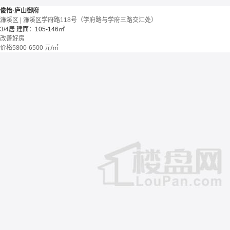
俊怡·庐山御府
濂溪区 | 濂溪区学府路118号（学府路与学府三路交汇处）
3/4居
建面：105-146㎡
改善好房
价格
5800-6500
元/㎡