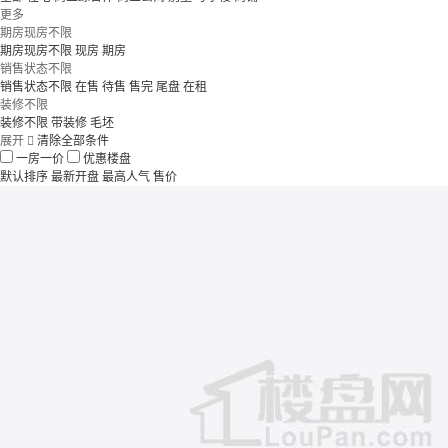
更多
期房现房不限
期房现房不限
现房
期房
销售状态不限
销售状态不限
在售
待售
售完
尾盘
在租
装修不限
装修不限
带装修
毛坯
展开

清除全部条件
一房一价
优惠楼盘
默认排序
最新开盘
最高人气
售价