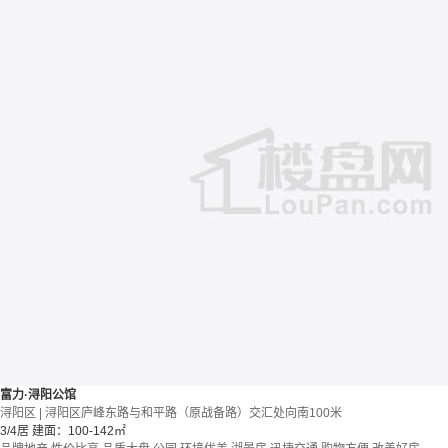
富力·浔阳公馆
浔阳区 | 浔阳区庐峰东路与和平路（原战备路）交汇处向南100米
3/4居
建面：100-142㎡