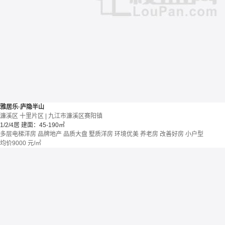
雅居乐·庐隐半山
濂溪区 十里片区 | 九江市濂溪区赛阳镇
1/2/4居
建面：45-190㎡
多层电梯洋房
品牌地产
品质大盘
墅质洋房
环境优美
养老房
改善好房
小户型
均价
9000
元/㎡