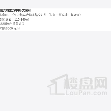
阳光城富力中奥·文澜府
浔阳区 | 长虹北路与庐峰东路交汇处（长江一桥高速口斜对面）
3居
建面：110-140㎡
品牌地产
改善好房
均价
6500
元/㎡