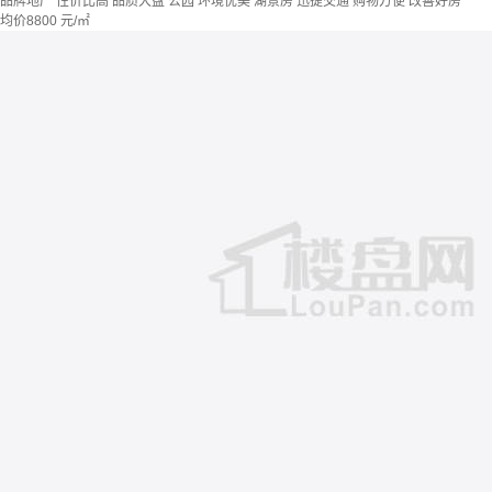
品牌地产
性价比高
品质大盘
公园
环境优美
湖景房
迅捷交通
购物方便
改善好房
均价
8800
元/㎡