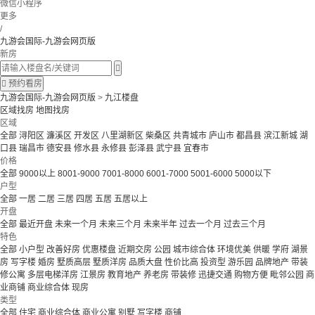
微信小程序
更多
/
九游会国际-九游会网页版
新房


预约看房
九游会国际-九游会网页版
>
九江楼盘
区域找房
地图找房
区域
全部
浔阳区
濂溪区
开发区
八里湖新区
柴桑区
共青城市
庐山市
都昌县
滨江新城
湖
口县
瑞昌市
德安县
修水县
永修县
彭泽县
武宁县
宜春市
价格
全部
9000以上
8001-9000
7001-8000
6001-7000
5001-6000
5000以下
户型
全部
一居
二居
三居
四居
五居
五居以上
开盘
全部
最近开盘
未来一个月
未来三个月
未来半年
过去一个月
过去三个月
特色
全部
小户型
改善好房
优惠楼盘
近期交房
公园
城市综合体
环境优美
供暖
学府
湖景
房
写字楼
婚房
墅质高层
墅质洋房
品质大盘
性价比高
投资型
游乐园
品牌地产
带装
修公寓
多层电梯洋房
江景房
教育地产
养老房
带装修
迅捷交通
购物方便
毗邻公园
商
业商铺
商业综合体
现房
类型
全部
住宅
商业综合体
商业公寓
别墅
写字楼
商铺