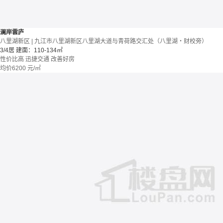
澜岸雲庐
八里湖新区 | 九江市八里湖新区八里湖大道与青荷路交汇处（八里湖・财校旁）
3/4居
建面：110-134㎡
性价比高
迅捷交通
改善好房
均价
6200
元/㎡