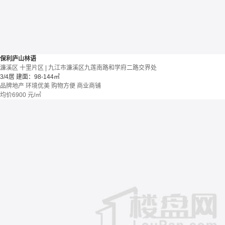
保利庐山林语
濂溪区 十里片区 | 九江市濂溪区九莲南路和学府二路交界处
3/4居
建面：98-144㎡
品牌地产
环境优美
购物方便
商业商铺
均价
6900
元/㎡