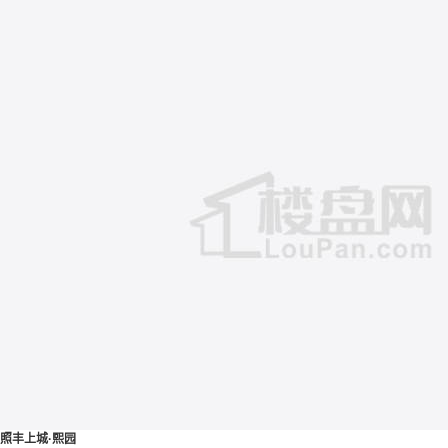
照丰上城·熙园