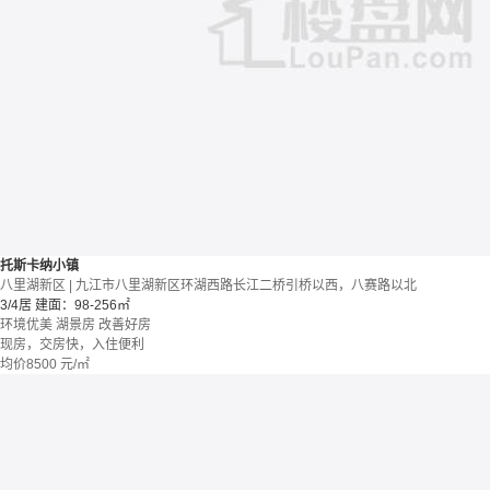
托斯卡纳小镇
八里湖新区 | 九江市八里湖新区环湖西路长江二桥引桥以西，八赛路以北
3/4居
建面：98-256㎡
环境优美
湖景房
改善好房
现房，交房快，入住便利
均价
8500
元/㎡