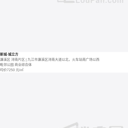
新城·城立方
濂溪区 浔南片区 | 九江市濂溪区浔南大道以北，火车站南广场以西
毗邻公园
商业综合体
均价
7250
元/㎡