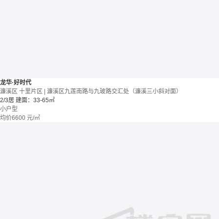
龙华·好时代
濂溪区 十里片区 | 濂溪区九莲南路与九玻路交汇处（濂溪三小斜对面）
2/3居
建面：33-65㎡
小户型
均价
6600
元/㎡