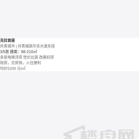
克拉首座
共青城市 | 共青城高尔夫大道东段
3/5居
建面：98-210㎡
多层电梯洋房
性价比高
改善好房
现房，交房快，入住便利
均价
5200
元/㎡