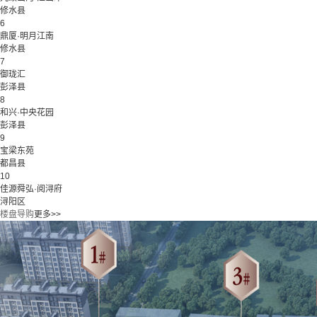
修水县
6
鼎厦·明月江南
修水县
7
御珑汇
彭泽县
8
和兴·中央花园
彭泽县
9
宝梁东苑
都昌县
10
佳源舜弘·阅浔府
浔阳区
楼盘导购
更多>>