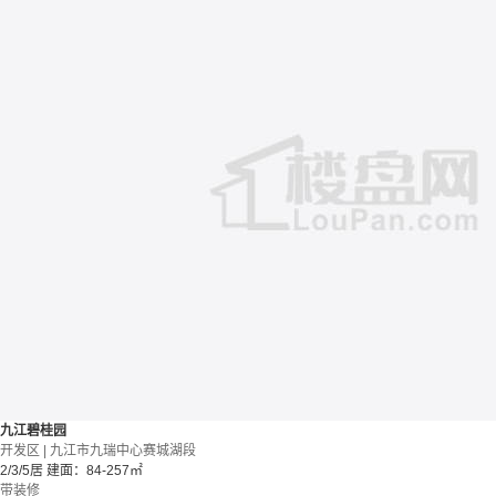
九江碧桂园
开发区 | 九江市九瑞中心赛城湖段
2/3/5居
建面：84-257㎡
带装修