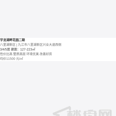
宇龙湖畔花园二期
八里湖新区 | 九江市八里湖新区兴业大道西侧
3/4/5居
建面：127-223㎡
性价比高
墅质高层
环境优美
改善好房
均价
11500
元/㎡