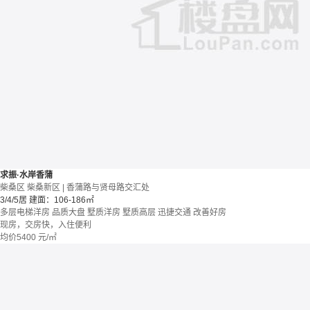
求振·水岸香蒲
柴桑区 柴桑新区 | 香蒲路与贤母路交汇处
3/4/5居
建面：106-186㎡
多层电梯洋房
品质大盘
墅质洋房
墅质高层
迅捷交通
改善好房
现房，交房快，入住便利
均价
5400
元/㎡