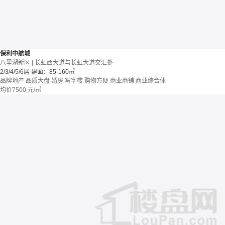
保利中航城
八里湖新区 | 长虹西大道与长虹大道交汇处
2/3/4/5/6居
建面：85-160㎡
品牌地产
品质大盘
婚房
写字楼
购物方便
商业商铺
商业综合体
均价
7500
元/㎡