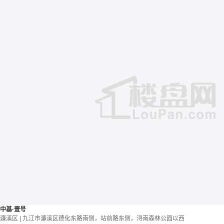
中基·壹号
濂溪区 | 九江市濂溪区德化东路南侧，站前路东侧，浔南森林公园以西