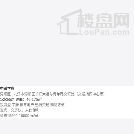
中瀚学府
浔阳区 | 九江市浔阳区长虹大道与青年路交汇处（交通指挥中心旁）
1/2/3/5居
建面：46-175㎡
投资型
学府
教育地产
迅捷交通
购物方便
现房，交房快，入住便利
价格
15500-18000
元/㎡