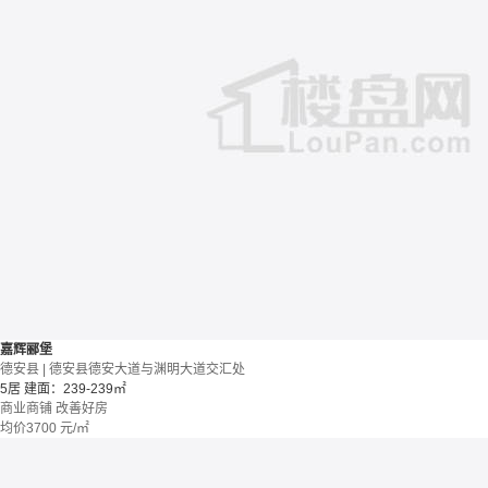
嘉辉郦堡
德安县 | 德安县德安大道与渊明大道交汇处
5居
建面：239-239㎡
商业商铺
改善好房
均价
3700
元/㎡