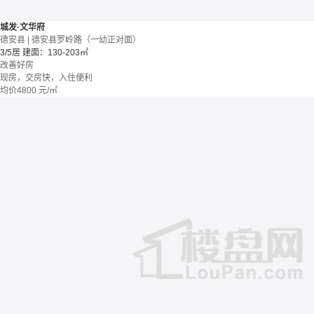
城发·文华府
德安县 | 德安县罗岭路（一幼正对面）
3/5居
建面：130-203㎡
改善好房
现房，交房快，入住便利
均价
4800
元/㎡