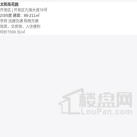
太阳岛花园
开发区 | 开发区九瑞大道76号
2/3/5居
建面：88-211㎡
学府
迅捷交通
购物方便
现房，交房快，入住便利
均价
7500
元/㎡