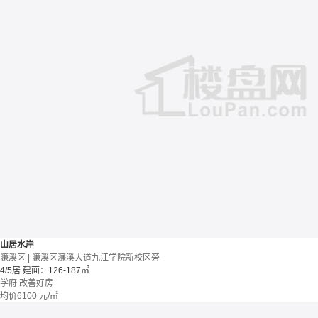
山居水岸
濂溪区 | 濂溪区濂溪大道九江学院新校区旁
4/5居
建面：126-187㎡
学府
改善好房
均价
6100
元/㎡