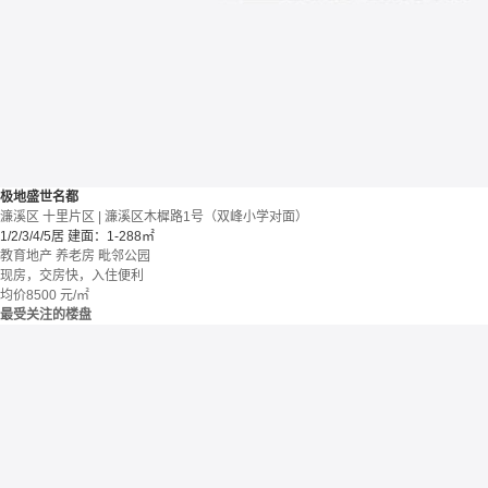
极地盛世名都
濂溪区 十里片区 | 濂溪区木樨路1号（双峰小学对面）
1/2/3/4/5居
建面：1-288㎡
教育地产
养老房
毗邻公园
现房，交房快，入住便利
均价
8500
元/㎡
最受关注的楼盘