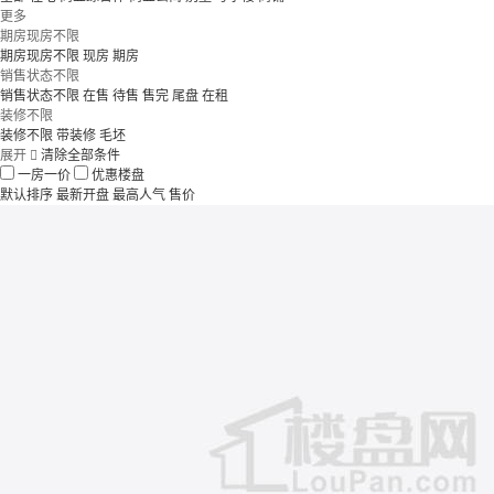
更多
期房现房不限
期房现房不限
现房
期房
销售状态不限
销售状态不限
在售
待售
售完
尾盘
在租
装修不限
装修不限
带装修
毛坯
展开

清除全部条件
一房一价
优惠楼盘
默认排序
最新开盘
最高人气
售价