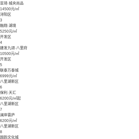
亚琦·城央尚品
14500元/㎡
浔阳区
3
融翔·湖境
5250元/㎡
开发区
4
建发九颂·八里府
10500元/㎡
开发区
5
联泰万泰城
6999元/㎡
八里湖新区
6
保利·天汇
6200元/㎡起
八里湖新区
7
澜岸雲庐
6200元/㎡
八里湖新区
8
国韵文化城