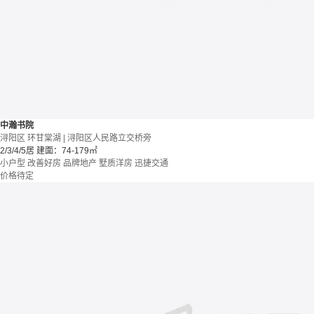
中瀚书院
浔阳区 环甘棠湖 | 浔阳区人民路立交桥旁
2/3/4/5居
建面：74-179㎡
小户型
改善好房
品牌地产
墅质洋房
迅捷交通
价格待定