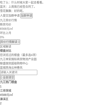
吃了么：什么时候大家一起去看看。
蓝天：上周我已经签合同了。
雪花飘飘：好的呢。
人提交加群申请
加群申请
九江房价行情
新房均价
6568
元/㎡
环比上月
0%
房价行情解读

区域解读
楼盘对比
您浏览过的楼盘
（最多选4项）
九江林安国际商贸物流产业园
联盛国贸超级购物中心
蓝城西海云林春风

全部清空
九江热门楼盘
1
江南锦城
4588元/㎡
濂溪区
2