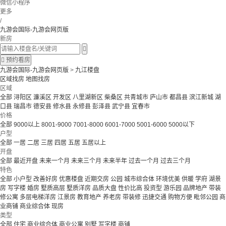
微信小程序
更多
/
九游会国际-九游会网页版
新房


预约看房
九游会国际-九游会网页版
>
九江楼盘
区域找房
地图找房
区域
全部
浔阳区
濂溪区
开发区
八里湖新区
柴桑区
共青城市
庐山市
都昌县
滨江新城
湖
口县
瑞昌市
德安县
修水县
永修县
彭泽县
武宁县
宜春市
价格
全部
9000以上
8001-9000
7001-8000
6001-7000
5001-6000
5000以下
户型
全部
一居
二居
三居
四居
五居
五居以上
开盘
全部
最近开盘
未来一个月
未来三个月
未来半年
过去一个月
过去三个月
特色
全部
小户型
改善好房
优惠楼盘
近期交房
公园
城市综合体
环境优美
供暖
学府
湖景
房
写字楼
婚房
墅质高层
墅质洋房
品质大盘
性价比高
投资型
游乐园
品牌地产
带装
修公寓
多层电梯洋房
江景房
教育地产
养老房
带装修
迅捷交通
购物方便
毗邻公园
商
业商铺
商业综合体
现房
类型
全部
住宅
商业综合体
商业公寓
别墅
写字楼
商铺