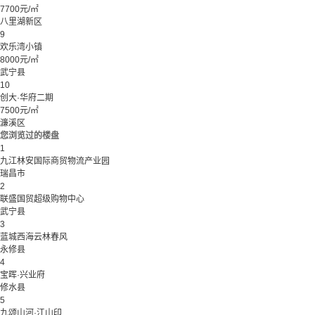
7700元/㎡
八里湖新区
9
欢乐湾小镇
8000元/㎡
武宁县
10
创大·华府二期
7500元/㎡
濂溪区
您浏览过的楼盘
1
九江林安国际商贸物流产业园
瑞昌市
2
联盛国贸超级购物中心
武宁县
3
蓝城西海云林春风
永修县
4
宝晖·兴业府
修水县
5
九颂山河·江山印