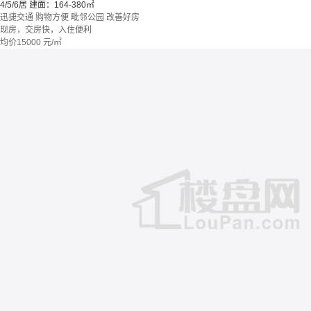
4/5/6居
建面：164-380㎡
迅捷交通
购物方便
毗邻公园
改善好房
现房，交房快，入住便利
均价
15000
元/㎡