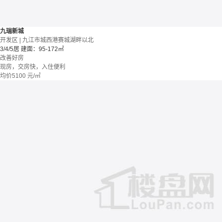
九瑞新城
开发区 | 九江市城西港赛城湖畔以北
3/4/5居
建面：95-172㎡
改善好房
现房，交房快，入住便利
均价
5100
元/㎡