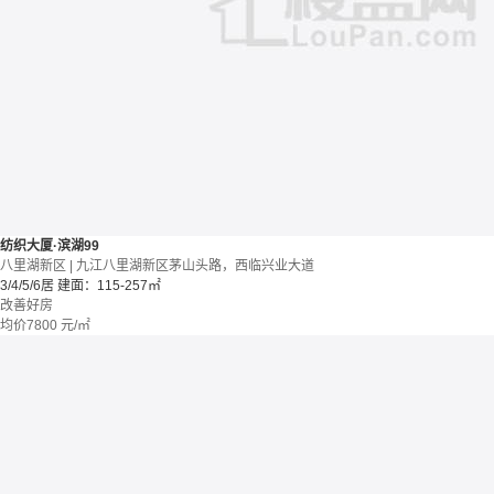
纺织大厦·滨湖99
八里湖新区 | 九江八里湖新区茅山头路，西临兴业大道
3/4/5/6居
建面：115-257㎡
改善好房
均价
7800
元/㎡