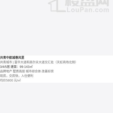
共青中航城春风里
共青城市 | 富华大道和高尔夫大道交汇处（天虹商场北侧）
3/4/5居
建面：99-143㎡
品牌地产
墅质高层
城市综合体
改善好房
现房，交房快，入住便利
均价
5800
元/㎡