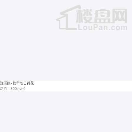
濂溪区
•
信华映日荷花
均价：
800元/㎡