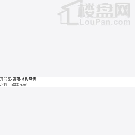
开发区
•
嘉隆·水韵风情
均价：
5800元/㎡