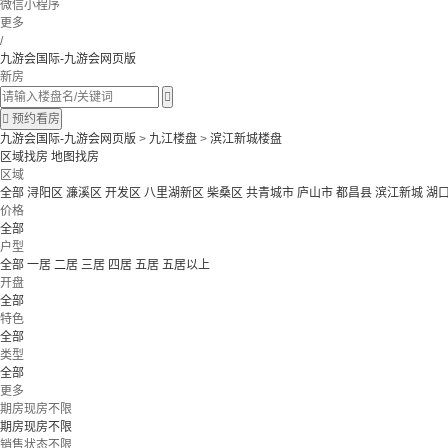
微信小程序
更多
/
九游会国际-九游会网页版
新房


预约看房
九游会国际-九游会网页版
>
九江楼盘
>
滨江新城楼盘
区域找房
地图找房
区域
全部
浔阳区
濂溪区
开发区
八里湖新区
柴桑区
共青城市
庐山市
都昌县
滨江新城
湖
价格
全部
户型
全部
一居
二居
三居
四居
五居
五居以上
开盘
全部
特色
全部
类型
全部
更多
期房现房不限
期房现房不限
销售状态不限