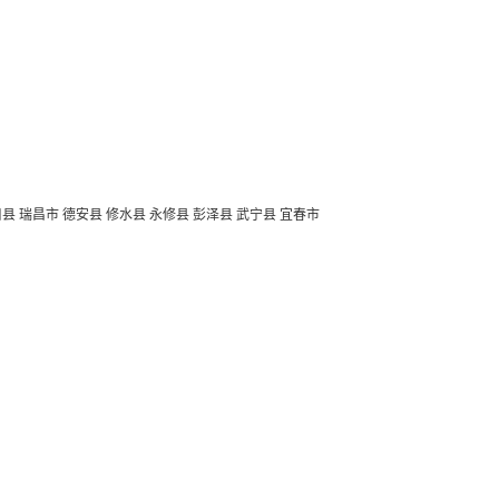
口县
瑞昌市
德安县
修水县
永修县
彭泽县
武宁县
宜春市