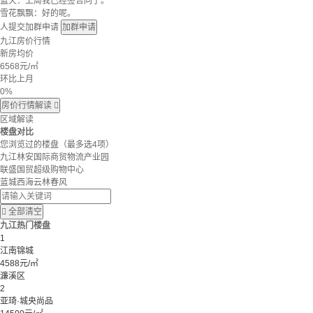
蓝天：上周我已经签合同了。
雪花飘飘：好的呢。
人提交加群申请
加群申请
九江房价行情
新房均价
6568
元/㎡
环比上月
0%
房价行情解读

区域解读
楼盘对比
您浏览过的楼盘
（最多选4项）
九江林安国际商贸物流产业园
联盛国贸超级购物中心
蓝城西海云林春风

全部清空
九江热门楼盘
1
江南锦城
4588元/㎡
濂溪区
2
亚琦·城央尚品