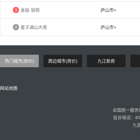
3
金投·铂悦
庐山市>
4
星子湖山大境
庐山市>
热门城市(房价)
周边城市(房价)
九江新房
网站地图
全国统一服务热线
投诉电话：400
九游