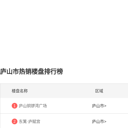
庐山市热销楼盘排行榜
楼盘名称
区域
1
庐山铜锣湾广场
庐山市>
2
东篱·庐赋宫
庐山市>