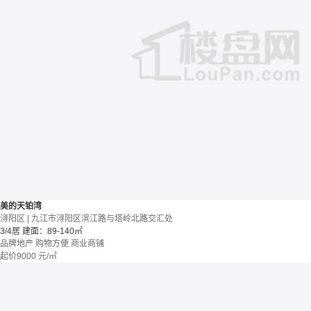
美的天铂湾
浔阳区 | 九江市浔阳区滨江路与塔岭北路交汇处
3/4居
建面：89-140㎡
品牌地产
购物方便
商业商铺
起价
9000
元/㎡