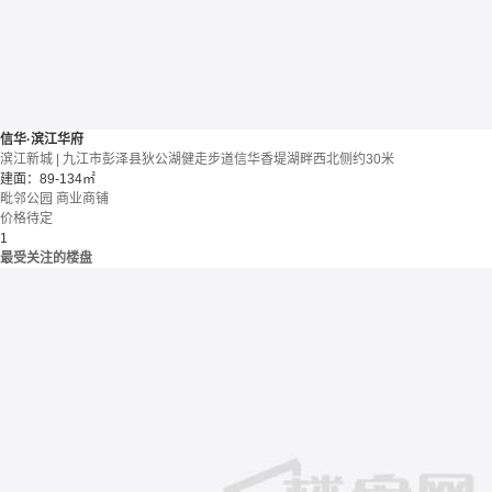
信华·滨江华府
滨江新城 | 九江市彭泽县狄公湖健走步道信华香堤湖畔西北侧约30米
建面：89-134㎡
毗邻公园
商业商铺
价格待定
1
最受关注的楼盘