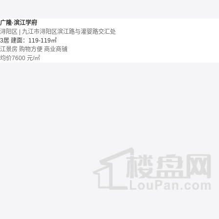
广隆·滨江学府
浔阳区 | 九江市浔阳区滨江路与灌婴路交汇处
3居
建面：119-119㎡
江景房
购物方便
商业商铺
均价
7600
元/㎡