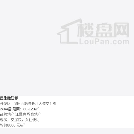
民生瞰江郡
开发区 | 浔阳西路与长江大道交汇处
2/3/4居
建面：80-123㎡
品牌地产
江景房
教育地产
现房，交房快，入住便利
均价
8000
元/㎡