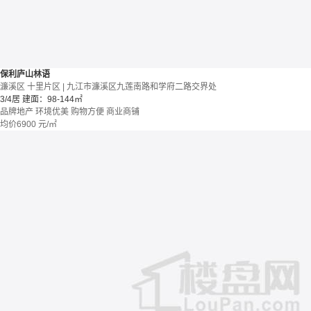
保利庐山林语
濂溪区 十里片区 | 九江市濂溪区九莲南路和学府二路交界处
3/4居
建面：98-144㎡
品牌地产
环境优美
购物方便
商业商铺
均价
6900
元/㎡