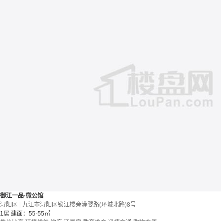
御江一品·微公馆
浔阳区 | 九江市浔阳区锁江楼旁灌婴路(环城北路)8号
1居
建面：55-55㎡