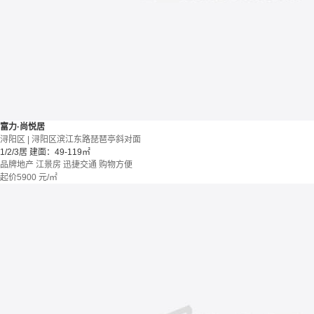
富力·尚悦居
浔阳区 | 浔阳区滨江东路琵琶亭斜对面
1/2/3居
建面：49-119㎡
品牌地产
江景房
迅捷交通
购物方便
起价
5900
元/㎡