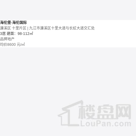
海伦堡·海伦国际
濂溪区 十里片区 | 九江市濂溪区十里大道与长虹大道交汇处
3居
建面：98-112㎡
品牌地产
均价
8600
元/㎡