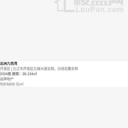
远洲九悦湾
开发区 | 九江市开发区九瑞大道北侧，沙阎北路东侧
2/3/4居
建面：36-134㎡
品牌地产
均价
6600
元/㎡