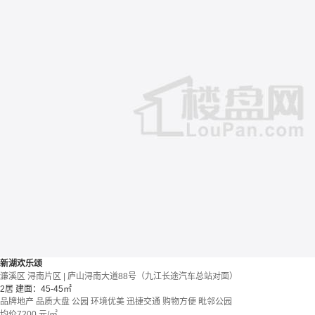
新湖欢乐颂
濂溪区 浔南片区 | 庐山浔南大道88号（九江长途汽车总站对面）
2居
建面：45-45㎡
品牌地产
品质大盘
公园
环境优美
迅捷交通
购物方便
毗邻公园
均价
7200
元/㎡