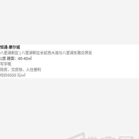
恒通·摩尔城
八里湖新区 | 八里湖新区长虹西大道与八里湖东路交界处
1居
建面：40-40㎡
写字楼
现房，交房快，入住便利
均价
6500
元/㎡