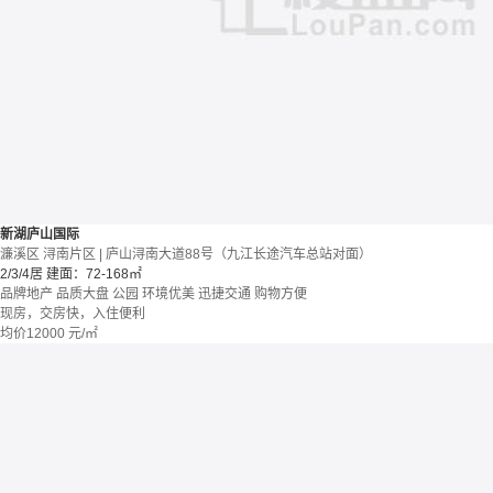
新湖庐山国际
濂溪区 浔南片区 | 庐山浔南大道88号（九江长途汽车总站对面）
2/3/4居
建面：72-168㎡
品牌地产
品质大盘
公园
环境优美
迅捷交通
购物方便
现房，交房快，入住便利
均价
12000
元/㎡