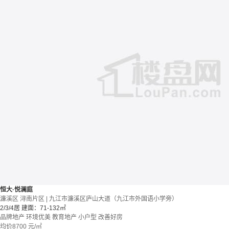
恒大·悦澜庭
濂溪区 浔南片区 | 九江市濂溪区庐山大道（九江市外国语小学旁）
2/3/4居
建面：71-132㎡
品牌地产
环境优美
教育地产
小户型
改善好房
均价
8700
元/㎡