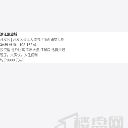
滨江凯旋城
开发区 | 开发区长江大道与浔阳西路交汇处
3/4居
建面：108-163㎡
投资型
性价比高
品质大盘
江景房
迅捷交通
现房，交房快，入住便利
均价
8800
元/㎡