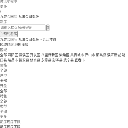
微信小程序
更多
/
九游会国际-九游会网页版
新房


预约看房
九游会国际-九游会网页版
>
九江楼盘
区域找房
地图找房
区域
全部
浔阳区
濂溪区
开发区
八里湖新区
柴桑区
共青城市
庐山市
都昌县
滨江新城
湖
口县
瑞昌市
德安县
修水县
永修县
彭泽县
武宁县
宜春市
价格
全部
户型
全部
开盘
全部
特色
全部
类型
全部
更多
期房现房不限
期房现房不限