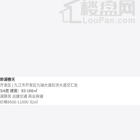
聆湖春天
开发区 | 九江市开发区九瑞大道抗洪大道交汇处
3/4居
建面：93-166㎡
湖景房
迅捷交通
商业商铺
价格
9500-11000
元/㎡