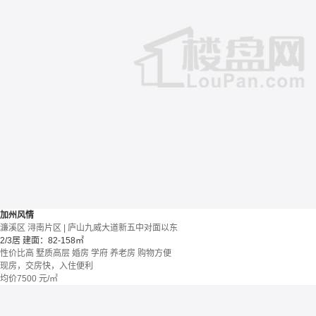
加州风情
濂溪区 浔南片区 | 庐山九威大道新五中对面以东
2/3居
建面：82-158㎡
性价比高
墅质高层
婚房
学府
养老房
购物方便
现房，交房快，入住便利
均价
7500
元/㎡