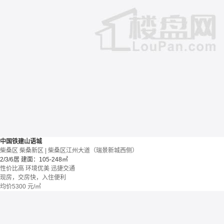
中国铁建山语城
柴桑区 柴桑新区 | 柴桑区江州大道（瑞景新城西侧）
2/3/6居
建面：105-248㎡
性价比高
环境优美
迅捷交通
现房，交房快，入住便利
均价
5300
元/㎡