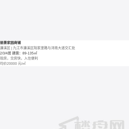
丽景家园商铺
濂溪区 | 九江市濂溪区陆家垄路与浔南大道交汇处
2/3/4居
建面：89-135㎡
现房，交房快，入住便利
均价
20000
元/㎡