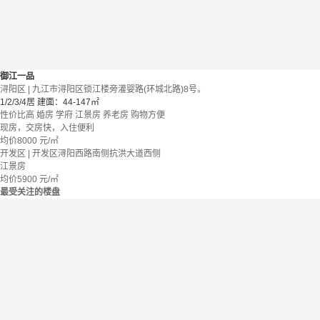
御江一品
浔阳区 | 九江市浔阳区锁江楼旁灌婴路(环城北路)8号。
1/2/3/4居
建面：44-147㎡
性价比高
婚房
学府
江景房
养老房
购物方便
现房，交房快，入住便利
均价
8000
元/㎡
开发区 | 开发区浔阳西路南侧抗洪大道西侧
江景房
均价
5900
元/㎡
最受关注的楼盘