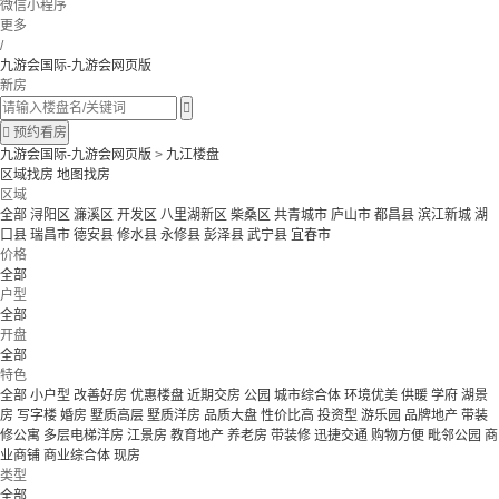
微信小程序
更多
/
九游会国际-九游会网页版
新房


预约看房
九游会国际-九游会网页版
>
九江楼盘
区域找房
地图找房
区域
全部
浔阳区
濂溪区
开发区
八里湖新区
柴桑区
共青城市
庐山市
都昌县
滨江新城
湖
口县
瑞昌市
德安县
修水县
永修县
彭泽县
武宁县
宜春市
价格
全部
户型
全部
开盘
全部
特色
全部
小户型
改善好房
优惠楼盘
近期交房
公园
城市综合体
环境优美
供暖
学府
湖景
房
写字楼
婚房
墅质高层
墅质洋房
品质大盘
性价比高
投资型
游乐园
品牌地产
带装
修公寓
多层电梯洋房
江景房
教育地产
养老房
带装修
迅捷交通
购物方便
毗邻公园
商
业商铺
商业综合体
现房
类型
全部