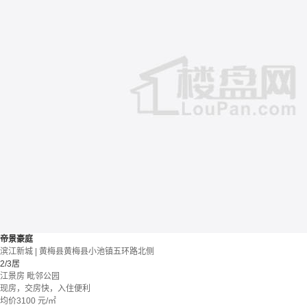
帝景豪庭
滨江新城 | 黄梅县黄梅县小池镇五环路北侧
2/3居
江景房
毗邻公园
现房，交房快，入住便利
均价
3100
元/㎡