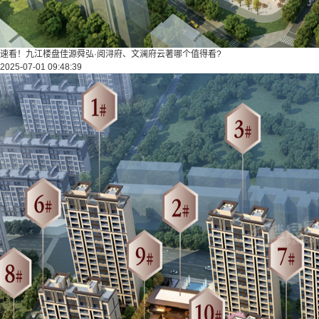
速看！九江楼盘佳源舜弘·阅浔府、文澜府云著哪个值得看?
2025-07-01 09:48:39