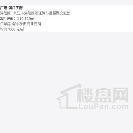
广隆·滨江学府
浔阳区 | 九江市浔阳区滨江路与灌婴路交汇处
3居
建面：119-119㎡
江景房
购物方便
商业商铺
均价
7600
元/㎡