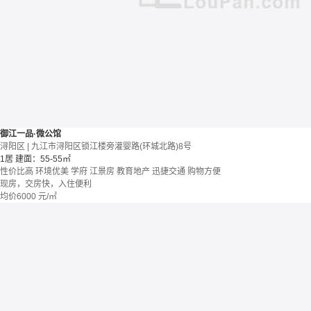
御江一品·微公馆
浔阳区 | 九江市浔阳区锁江楼旁灌婴路(环城北路)8号
1居
建面：55-55㎡
性价比高
环境优美
学府
江景房
教育地产
迅捷交通
购物方便
现房，交房快，入住便利
均价
6000
元/㎡