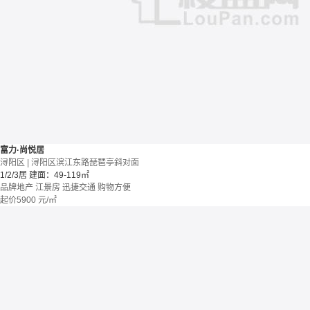
富力·尚悦居
浔阳区 | 浔阳区滨江东路琵琶亭斜对面
1/2/3居
建面：49-119㎡
品牌地产
江景房
迅捷交通
购物方便
起价
5900
元/㎡