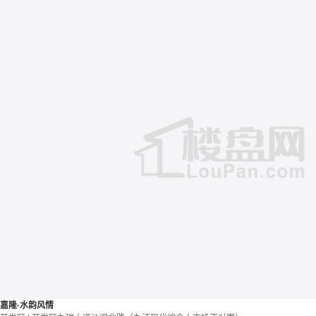
嘉隆·水韵风情