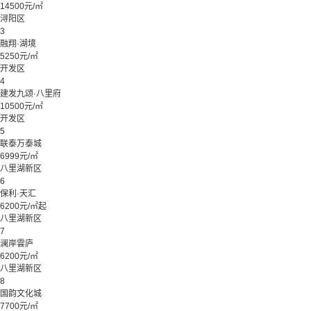
14500元/㎡
浔阳区
3
融翔·湖境
5250元/㎡
开发区
4
建发九颂·八里府
10500元/㎡
开发区
5
联泰万泰城
6999元/㎡
八里湖新区
6
保利·天汇
6200元/㎡起
八里湖新区
7
澜岸雲庐
6200元/㎡
八里湖新区
8
国韵文化城
7700元/㎡