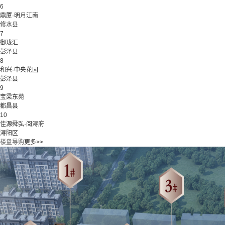
6
鼎厦·明月江南
修水县
7
御珑汇
彭泽县
8
和兴·中央花园
彭泽县
9
宝梁东苑
都昌县
10
佳源舜弘·阅浔府
浔阳区
楼盘导购
更多>>