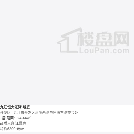
九江恒大江湾·珑庭
开发区 | 九江市开发区浔阳西路与恒盛东路交会处
1居
建面：24-44㎡
品质大盘
江景房
均价
6300
元/㎡