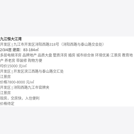
九江恒大江湾
开发区 | 九江市开发区浔阳西路318号（浔阳西路与泰山路交会处）
2/3/4居
建面：83-184㎡
多层电梯洋房
品牌地产
品质大盘
墅质洋房
婚房
城市综合体
环境优美
江景房
教育地
产
养老房
带装修
购物方便
均价
15000
元/㎡
开发区 | 开发区滨江西路与泰山路交汇处
江景房
价格
7800-8000
元/㎡
开发区 | 浔阳西路九江市官牌夹
江景房
现房，交房快，入住便利
价格待定