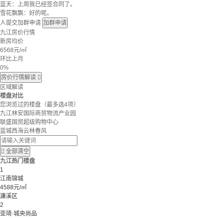
蓝天：上周我已经签合同了。
雪花飘飘：好的呢。
人提交加群申请
加群申请
九江房价行情
新房均价
6568
元/㎡
环比上月
0%
房价行情解读

区域解读
楼盘对比
您浏览过的楼盘
（最多选4项）
九江林安国际商贸物流产业园
联盛国贸超级购物中心
蓝城西海云林春风

全部清空
九江热门楼盘
1
江南锦城
4588元/㎡
濂溪区
2
亚琦·城央尚品