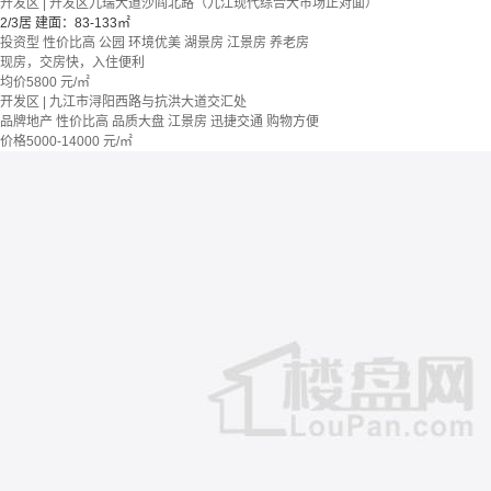
开发区 | 开发区九瑞大道沙阎北路（九江现代综合大市场正对面）
2/3居
建面：83-133㎡
投资型
性价比高
公园
环境优美
湖景房
江景房
养老房
现房，交房快，入住便利
均价
5800
元/㎡
开发区 | 九江市浔阳西路与抗洪大道交汇处
品牌地产
性价比高
品质大盘
江景房
迅捷交通
购物方便
价格
5000-14000
元/㎡