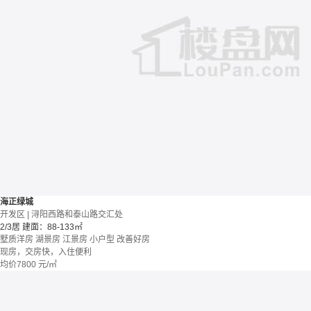
海正绿城
开发区 | 浔阳西路和泰山路交汇处
2/3居
建面：88-133㎡
墅质洋房
湖景房
江景房
小户型
改善好房
现房，交房快，入住便利
均价
7800
元/㎡