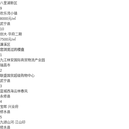
八里湖新区
9
欢乐湾小镇
8000元/㎡
武宁县
10
创大·华府二期
7500元/㎡
濂溪区
您浏览过的楼盘
1
九江林安国际商贸物流产业园
瑞昌市
2
联盛国贸超级购物中心
武宁县
3
蓝城西海云林春风
永修县
4
宝晖·兴业府
修水县
5
九颂山河·江山印
修水县