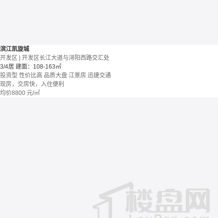
滨江凯旋城
开发区 | 开发区长江大道与浔阳西路交汇处
3/4居
建面：108-163㎡
投资型
性价比高
品质大盘
江景房
迅捷交通
现房，交房快，入住便利
均价
8800
元/㎡