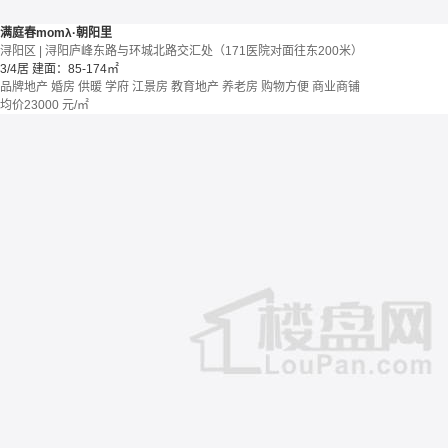
满庭春momλ·朝阳里
浔阳区 | 浔阳庐峰东路与环城北路交汇处（171医院对面往东200米）
3/4居
建面：85-174㎡
品牌地产
婚房
供暖
学府
江景房
教育地产
养老房
购物方便
商业商铺
均价
23000
元/㎡