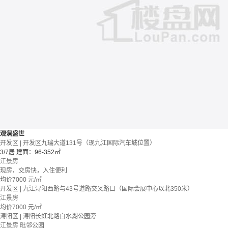
观澜盛世
开发区 | 开发区九瑞大道131号（现九江国际汽车城位置）
3/7居
建面：96-352㎡
江景房
现房，交房快，入住便利
均价
7000
元/㎡
开发区 | 九江浔阳西路与43号道路交叉路口（国际会展中心以北350米）
江景房
均价
7000
元/㎡
浔阳区 | 浔阳长虹北路白水湖公园旁
江景房
毗邻公园