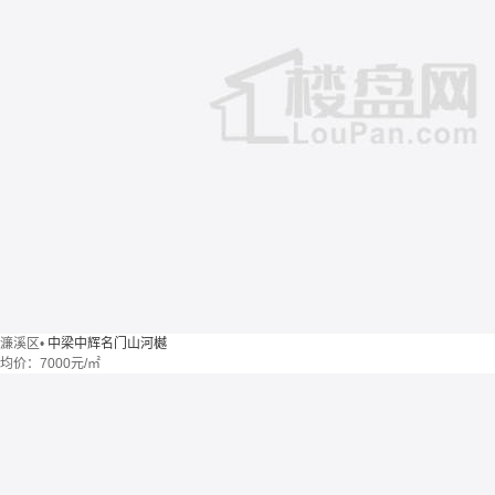
濂溪区
•
中梁中辉名门山河樾
均价：
7000元/㎡