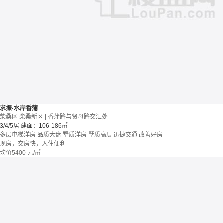
求振·水岸香蒲
柴桑区 柴桑新区 | 香蒲路与贤母路交汇处
3/4/5居
建面：106-186㎡
多层电梯洋房
品质大盘
墅质洋房
墅质高层
迅捷交通
改善好房
现房，交房快，入住便利
均价
5400
元/㎡