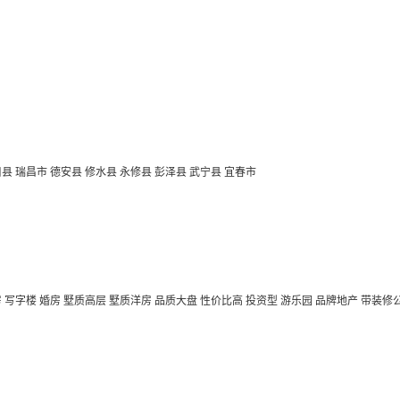
口县
瑞昌市
德安县
修水县
永修县
彭泽县
武宁县
宜春市
房
写字楼
婚房
墅质高层
墅质洋房
品质大盘
性价比高
投资型
游乐园
品牌地产
带装修