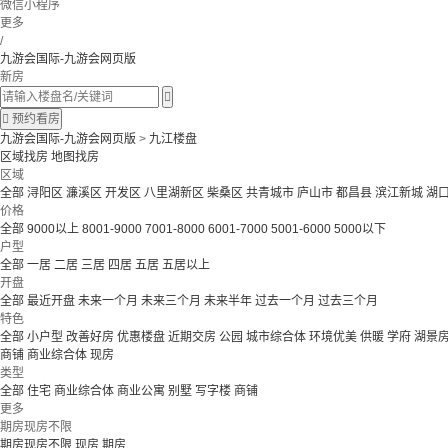
微信小程序
更多
/
九游会国际-九游会网页版
新房


预约看房
九游会国际-九游会网页版
>
九江楼盘
区域找房
地图找房
区域
全部
浔阳区
濂溪区
开发区
八里湖新区
柴桑区
共青城市
庐山市
都昌县
滨江新城
湖
价格
全部
9000以上
8001-9000
7001-8000
6001-7000
5001-6000
5000以下
户型
全部
一居
二居
三居
四居
五居
五居以上
开盘
全部
最近开盘
未来一个月
未来三个月
未来半年
过去一个月
过去三个月
特色
全部
小户型
改善好房
优惠楼盘
近期交房
公园
城市综合体
环境优美
供暖
学府
湖景
商铺
商业综合体
现房
类型
全部
住宅
商业综合体
商业公寓
别墅
写字楼
商铺
更多
期房现房不限
期房现房不限
现房
期房