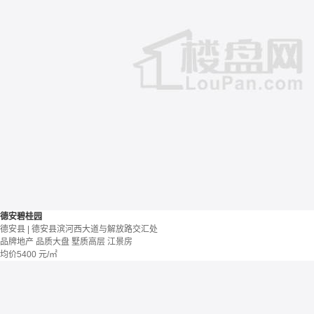
德安碧桂园
德安县 | 德安县滨河西大道与解放路交汇处
品牌地产
品质大盘
墅质高层
江景房
均价
5400
元/㎡