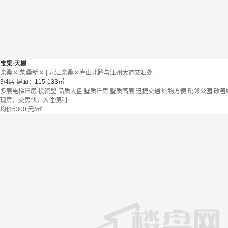
宝梁·天樾
柴桑区 柴桑新区 | 九江柴桑区庐山北路与江州大道交汇处
3/4居
建面：115-133㎡
多层电梯洋房
投资型
品质大盘
墅质洋房
墅质高层
迅捷交通
购物方便
毗邻公园
改善
现房，交房快，入住便利
均价
5300
元/㎡