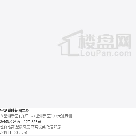
宇龙湖畔花园二期
八里湖新区 | 九江市八里湖新区兴业大道西侧
3/4/5居
建面：127-223㎡
性价比高
墅质高层
环境优美
改善好房
均价
11500
元/㎡