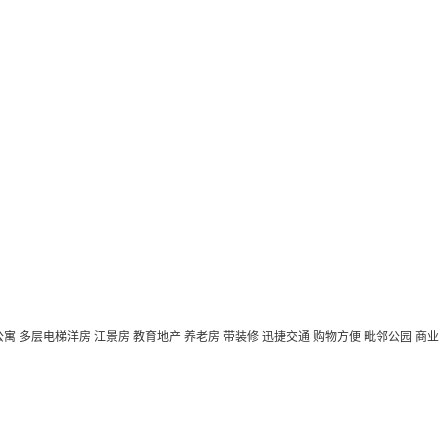
公寓
多层电梯洋房
江景房
教育地产
养老房
带装修
迅捷交通
购物方便
毗邻公园
商业