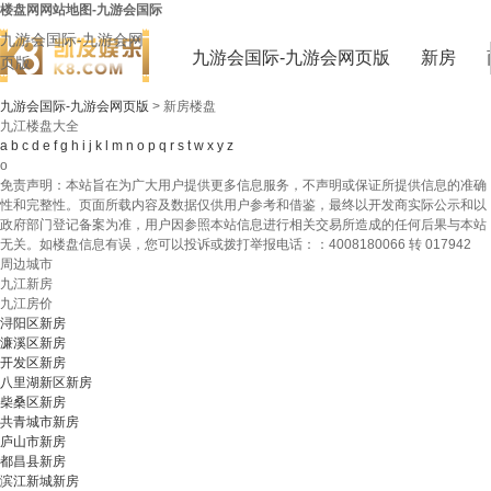
楼盘网网站地图-九游会国际
九游会国际-九游会网
九游会国际-九游会网页版
新房
页版
九游会国际-九游会网页版
>
新房楼盘
九江楼盘大全
a
b
c
d
e
f
g
h
i
j
k
l
m
n
o
p
q
r
s
t
w
x
y
z
o
免责声明：本站旨在为广大用户提供更多信息服务，不声明或保证所提供信息的准确
性和完整性。页面所载内容及数据仅供用户参考和借鉴，最终以开发商实际公示和以
政府部门登记备案为准，用户因参照本站信息进行相关交易所造成的任何后果与本站
无关。如楼盘信息有误，您可以投诉或拨打举报电话：：4008180066 转 017942
周边城市
九江新房
九江房价
浔阳区新房
濂溪区新房
开发区新房
八里湖新区新房
柴桑区新房
共青城市新房
庐山市新房
都昌县新房
滨江新城新房