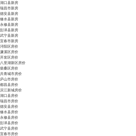
湖口县新房
瑞昌市新房
德安县新房
修水县新房
永修县新房
彭泽县新房
武宁县新房
宜春市新房
浔阳区房价
濂溪区房价
开发区房价
八里湖新区房价
柴桑区房价
共青城市房价
庐山市房价
都昌县房价
滨江新城房价
湖口县房价
瑞昌市房价
德安县房价
修水县房价
永修县房价
彭泽县房价
武宁县房价
宜春市房价