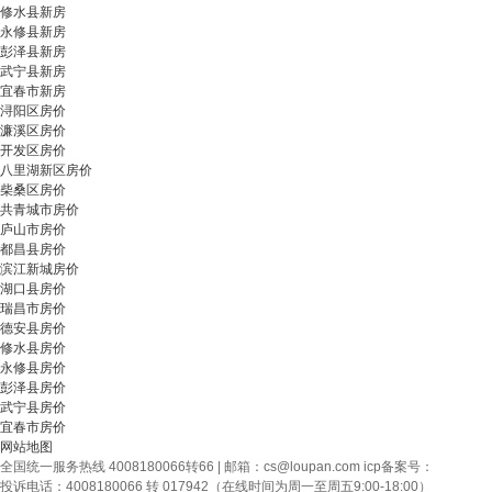
修水县新房
永修县新房
彭泽县新房
武宁县新房
宜春市新房
浔阳区房价
濂溪区房价
开发区房价
八里湖新区房价
柴桑区房价
共青城市房价
庐山市房价
都昌县房价
滨江新城房价
湖口县房价
瑞昌市房价
德安县房价
修水县房价
永修县房价
彭泽县房价
武宁县房价
宜春市房价
网站地图
全国统一服务热线 4008180066转66 | 邮箱：
cs@loupan.com
icp备案号：
投诉电话：4008180066 转 017942（在线时间为周一至周五9:00-18:00）