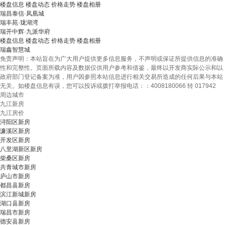
楼盘信息
楼盘动态
价格走势
楼盘相册
瑞昌泰信·凤凰城
瑞丰苑·珑湖湾
瑞开中辉·九派华府
楼盘信息
楼盘动态
价格走势
楼盘相册
瑞鑫智慧城
免责声明：本站旨在为广大用户提供更多信息服务，不声明或保证所提供信息的准确
性和完整性。页面所载内容及数据仅供用户参考和借鉴，最终以开发商实际公示和以
政府部门登记备案为准，用户因参照本站信息进行相关交易所造成的任何后果与本站
无关。如楼盘信息有误，您可以投诉或拨打举报电话：：4008180066 转 017942
周边城市
九江新房
九江房价
浔阳区新房
濂溪区新房
开发区新房
八里湖新区新房
柴桑区新房
共青城市新房
庐山市新房
都昌县新房
滨江新城新房
湖口县新房
瑞昌市新房
德安县新房