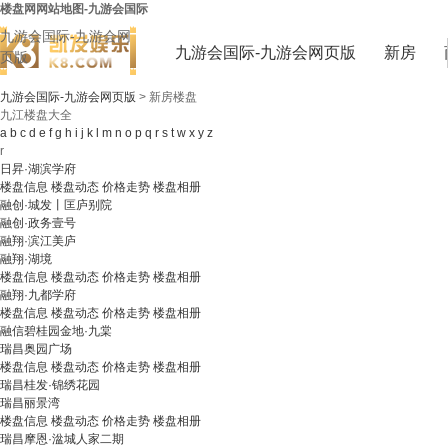
楼盘网网站地图-九游会国际
九游会国际-九游会网
九游会国际-九游会网页版
新房
页版
九游会国际-九游会网页版
>
新房楼盘
九江楼盘大全
a
b
c
d
e
f
g
h
i
j
k
l
m
n
o
p
q
r
s
t
w
x
y
z
r
日昇·湖滨学府
楼盘信息
楼盘动态
价格走势
楼盘相册
融创·城发丨匡庐别院
融创·政务壹号
融翔·滨江美庐
融翔·湖境
楼盘信息
楼盘动态
价格走势
楼盘相册
融翔·九都学府
楼盘信息
楼盘动态
价格走势
楼盘相册
融信碧桂园金地·九棠
瑞昌奥园广场
楼盘信息
楼盘动态
价格走势
楼盘相册
瑞昌桂发·锦绣花园
瑞昌丽景湾
楼盘信息
楼盘动态
价格走势
楼盘相册
瑞昌摩恩·湓城人家二期