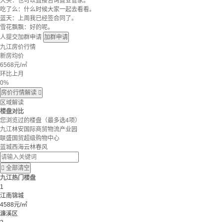
大头：也可以直接咨询置业管家。
吃了么：什么时候大家一起去看看。
蓝天：上周我已经签合同了。
雪花飘飘：好的呢。
人提交加群申请
加群申请
九江房价行情
新房均价
6568
元/㎡
环比上月
0%
房价行情解读

区域解读
楼盘对比
您浏览过的楼盘
（最多选4项）
九江林安国际商贸物流产业园
联盛国贸超级购物中心
蓝城西海云林春风

全部清空
九江热门楼盘
1
江南锦城
4588元/㎡
濂溪区