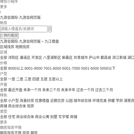
微信小程序
更多
/
九游会国际-九游会网页版
新房


预约看房
九游会国际-九游会网页版
>
九江楼盘
区域找房
地图找房
区域
全部
浔阳区
濂溪区
开发区
八里湖新区
柴桑区
共青城市
庐山市
都昌县
滨江新城
湖
价格
全部
9000以上
8001-9000
7001-8000
6001-7000
5001-6000
5000以下
户型
全部
一居
二居
三居
四居
五居
五居以上
开盘
全部
最近开盘
未来一个月
未来三个月
未来半年
过去一个月
过去三个月
特色
全部
小户型
改善好房
优惠楼盘
近期交房
公园
城市综合体
环境优美
供暖
学府
湖景
商铺
商业综合体
现房
类型
全部
住宅
商业综合体
商业公寓
别墅
写字楼
商铺
更多
期房现房不限
期房现房不限
现房
期房