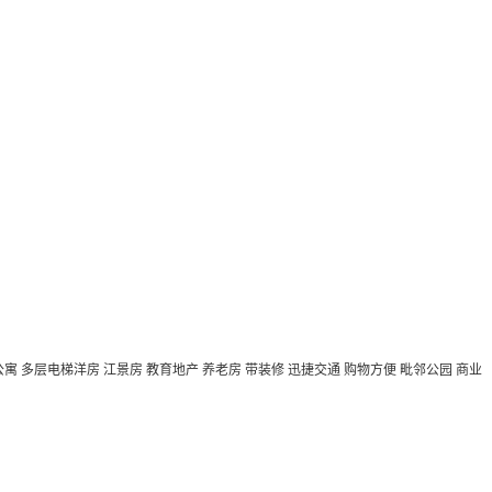
公寓
多层电梯洋房
江景房
教育地产
养老房
带装修
迅捷交通
购物方便
毗邻公园
商业