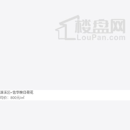
濂溪区
•
信华映日荷花
均价：
800元/㎡