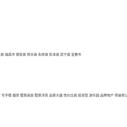
口县
瑞昌市
德安县
修水县
永修县
彭泽县
武宁县
宜春市
房
写字楼
婚房
墅质高层
墅质洋房
品质大盘
性价比高
投资型
游乐园
品牌地产
带装修