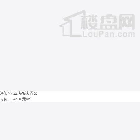
浔阳区
•
亚琦·城央尚品
均价：
14500元/㎡