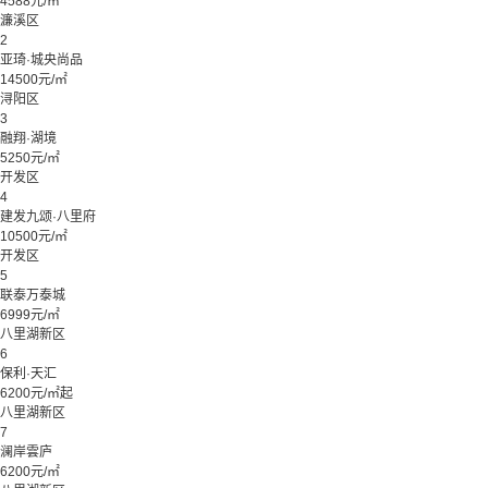
4588元/㎡
濂溪区
2
亚琦·城央尚品
14500元/㎡
浔阳区
3
融翔·湖境
5250元/㎡
开发区
4
建发九颂·八里府
10500元/㎡
开发区
5
联泰万泰城
6999元/㎡
八里湖新区
6
保利·天汇
6200元/㎡起
八里湖新区
7
澜岸雲庐
6200元/㎡