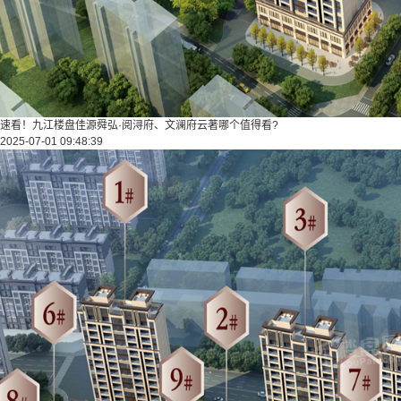
速看！九江楼盘佳源舜弘·阅浔府、文澜府云著哪个值得看?
2025-07-01 09:48:39