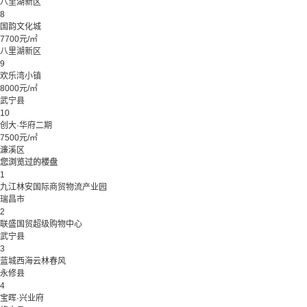
八里湖新区
8
国韵文化城
7700元/㎡
八里湖新区
9
欢乐湾小镇
8000元/㎡
武宁县
10
创大·华府二期
7500元/㎡
濂溪区
您浏览过的楼盘
1
九江林安国际商贸物流产业园
瑞昌市
2
联盛国贸超级购物中心
武宁县
3
蓝城西海云林春风
永修县
4
宝晖·兴业府