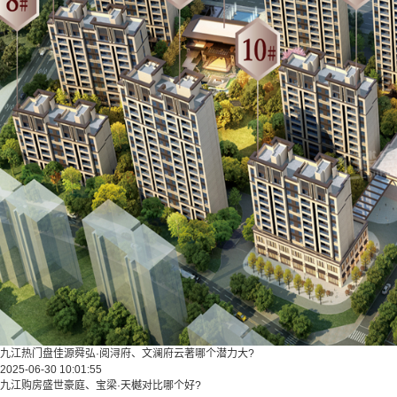
九江热门盘佳源舜弘·阅浔府、文澜府云著哪个潜力大?
2025-06-30 10:01:55
九江购房盛世豪庭、宝梁·天樾对比哪个好?