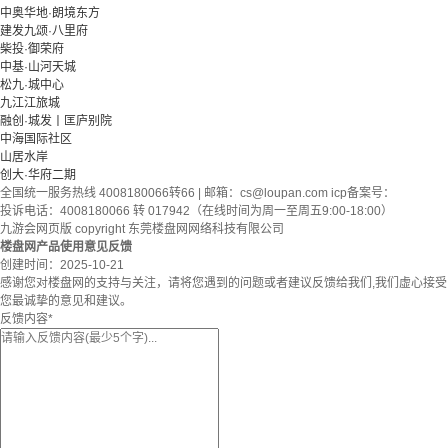
中奥华地·朗境东方
建发九颂·八里府
柴投·御荣府
中基·山河天城
松九·城中心
九江江旅城
融创·城发丨匡庐别院
中海国际社区
山居水岸
创大·华府二期
全国统一服务热线 4008180066转66 | 邮箱：
cs@loupan.com
icp备案号：
投诉电话：4008180066 转 017942（在线时间为周一至周五9:00-18:00）
九游会网页版 copyright 东莞楼盘网网络科技有限公司
楼盘网产品使用意见反馈
创建时间：
2025-10-21
感谢您对楼盘网的支持与关注，请将您遇到的问题或者建议反馈给我们,我们虚心接受
您最诚挚的意见和建议。
反馈内容
*