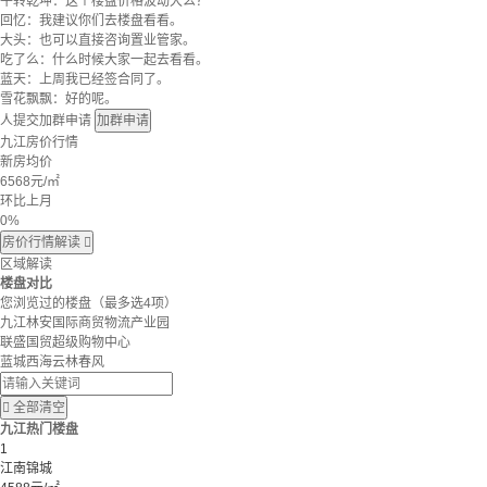
牛转乾坤：这个楼盘价格波动大么？
回忆：我建议你们去楼盘看看。
大头：也可以直接咨询置业管家。
吃了么：什么时候大家一起去看看。
蓝天：上周我已经签合同了。
雪花飘飘：好的呢。
人提交加群申请
加群申请
九江房价行情
新房均价
6568
元/㎡
环比上月
0%
房价行情解读

区域解读
楼盘对比
您浏览过的楼盘
（最多选4项）
九江林安国际商贸物流产业园
联盛国贸超级购物中心
蓝城西海云林春风

全部清空
九江热门楼盘
1
江南锦城