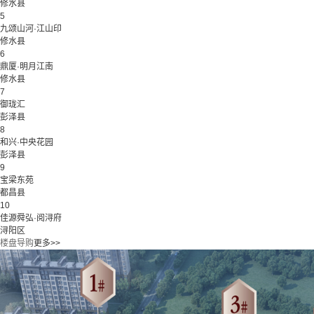
修水县
5
九颂山河·江山印
修水县
6
鼎厦·明月江南
修水县
7
御珑汇
彭泽县
8
和兴·中央花园
彭泽县
9
宝梁东苑
都昌县
10
佳源舜弘·阅浔府
浔阳区
楼盘导购
更多>>