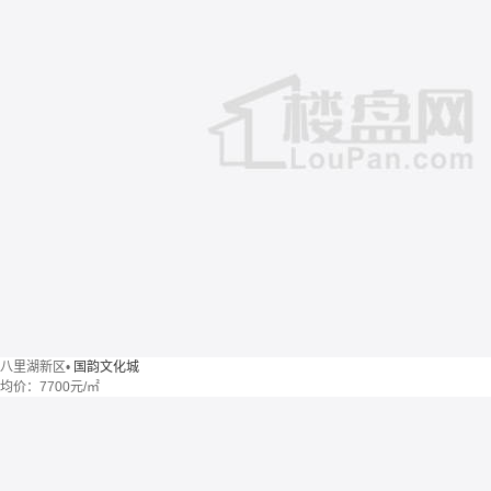
八里湖新区
•
国韵文化城
均价：
7700元/㎡