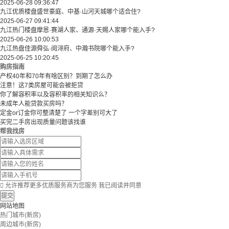
2025-06-28 09:36:47
九江优质楼盘盛世豪庭、中基·山河天城哪个适合住?
2025-06-27 09:41:44
九江热门楼盘摩恩·赛湖人家、通源·天赐人家哪个能入手?
2025-06-26 10:00:53
九江热盘佳源舜弘·阅浔府、中瀚书院哪个能入手?
2025-06-25 10:20:45
购房指南
产权40年和70年有啥区别？到期了怎么办
注意！这7类房屋可能会被拒贷
你了解容积率以及容积率的相关知识么？
未成年人能贷款买房吗？
定金or订金你可整清楚了 一个字差别可大了
买完二手房出现质量问题该找谁
帮我找房

允许推荐更多优质服务商为您服务
我已阅读并同意
提交
网站地图
热门城市(新房)
周边城市(新房)