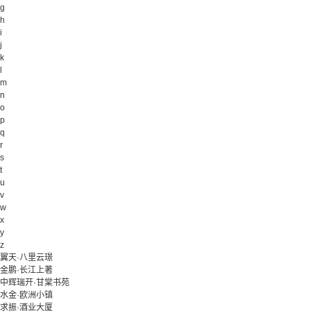
g
h
i
j
k
l
m
n
o
p
q
r
s
t
u
v
w
x
y
z
翼天·八里云璟
金鹏·长江上著
中辉瑞开·甘棠书苑
水金·欧洲小镇
求振·酒业大厦