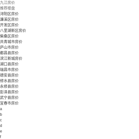
九江房价
推荐楼盘
浔阳区房价
濂溪区房价
开发区房价
八里湖新区房价
柴桑区房价
共青城市房价
庐山市房价
都昌县房价
滨江新城房价
湖口县房价
瑞昌市房价
德安县房价
修水县房价
永修县房价
彭泽县房价
武宁县房价
宜春市房价
a
b
c
d
e
f