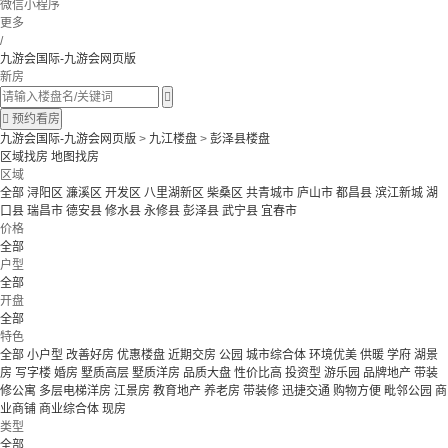
微信小程序
更多
/
九游会国际-九游会网页版
新房


预约看房
九游会国际-九游会网页版
>
九江楼盘
>
彭泽县楼盘
区域找房
地图找房
区域
全部
浔阳区
濂溪区
开发区
八里湖新区
柴桑区
共青城市
庐山市
都昌县
滨江新城
湖
口县
瑞昌市
德安县
修水县
永修县
彭泽县
武宁县
宜春市
价格
全部
户型
全部
开盘
全部
特色
全部
小户型
改善好房
优惠楼盘
近期交房
公园
城市综合体
环境优美
供暖
学府
湖景
房
写字楼
婚房
墅质高层
墅质洋房
品质大盘
性价比高
投资型
游乐园
品牌地产
带装
修公寓
多层电梯洋房
江景房
教育地产
养老房
带装修
迅捷交通
购物方便
毗邻公园
商
业商铺
商业综合体
现房
类型
全部