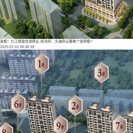
速看！九江楼盘佳源舜弘·阅浔府、文澜府云著哪个值得看?
2025-07-01 09:48:39