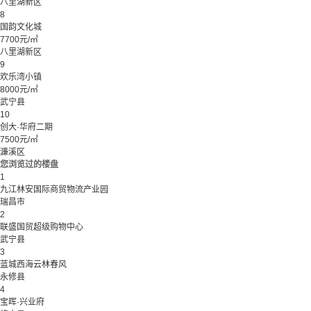
八里湖新区
8
国韵文化城
7700元/㎡
八里湖新区
9
欢乐湾小镇
8000元/㎡
武宁县
10
创大·华府二期
7500元/㎡
濂溪区
您浏览过的楼盘
1
九江林安国际商贸物流产业园
瑞昌市
2
联盛国贸超级购物中心
武宁县
3
蓝城西海云林春风
永修县
4
宝晖·兴业府