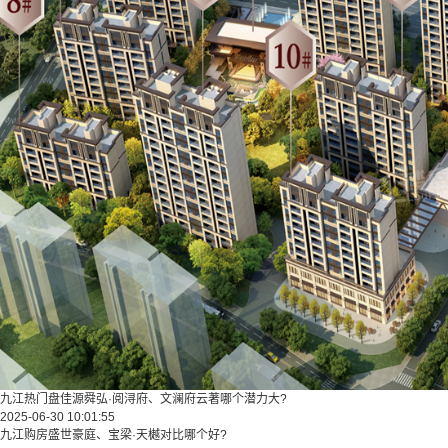
九江热门盘佳源舜弘·阅浔府、文澜府云著哪个潜力大?
2025-06-30 10:01:55
九江购房盛世豪庭、宝梁·天樾对比哪个好?