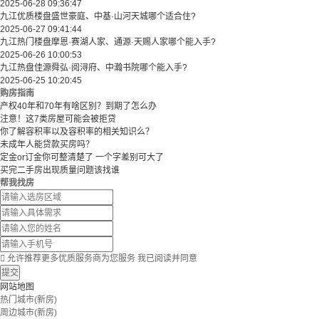
2025-06-28 09:36:47
九江优质楼盘盛世豪庭、中基·山河天城哪个适合住?
2025-06-27 09:41:44
九江热门楼盘摩恩·赛湖人家、通源·天赐人家哪个能入手?
2025-06-26 10:00:53
九江热盘佳源舜弘·阅浔府、中瀚书院哪个能入手?
2025-06-25 10:20:45
购房指南
产权40年和70年有啥区别？到期了怎么办
注意！这7类房屋可能会被拒贷
你了解容积率以及容积率的相关知识么？
未成年人能贷款买房吗？
定金or订金你可整清楚了 一个字差别可大了
买完二手房出现质量问题该找谁
帮我找房

允许推荐更多优质服务商为您服务
我已阅读并同意
提交
网站地图
热门城市(新房)
周边城市(新房)