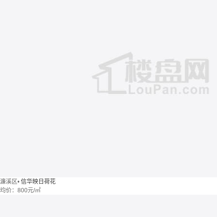
濂溪区
•
信华映日荷花
均价：
800元/㎡