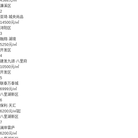
4588元/㎡
濂溪区
2
亚琦·城央尚品
14500元/㎡
浔阳区
3
融翔·湖境
5250元/㎡
开发区
4
建发九颂·八里府
10500元/㎡
开发区
5
联泰万泰城
6999元/㎡
八里湖新区
6
保利·天汇
6200元/㎡起
八里湖新区
7
澜岸雲庐
6200元/㎡