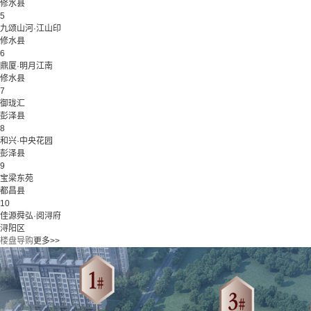
修水县
5
九颂山河·江山印
修水县
6
鼎厦·明月江南
修水县
7
御珑汇
彭泽县
8
和兴·中央花园
彭泽县
9
宝梁东苑
都昌县
10
佳源舜弘·阅浔府
浔阳区
楼盘导购
更多>>