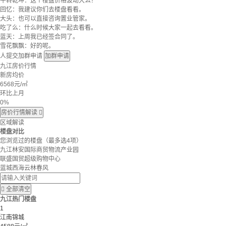
牛转乾坤：这个楼盘价格波动大么？
回忆：我建议你们去楼盘看看。
大头：也可以直接咨询置业管家。
吃了么：什么时候大家一起去看看。
蓝天：上周我已经签合同了。
雪花飘飘：好的呢。
人提交加群申请
加群申请
九江房价行情
新房均价
6568
元/㎡
环比上月
0%
房价行情解读

区域解读
楼盘对比
您浏览过的楼盘
（最多选4项）
九江林安国际商贸物流产业园
联盛国贸超级购物中心
蓝城西海云林春风

全部清空
九江热门楼盘
1
江南锦城