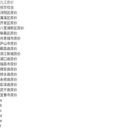
九江房价
推荐楼盘
浔阳区房价
濂溪区房价
开发区房价
八里湖新区房价
柴桑区房价
共青城市房价
庐山市房价
都昌县房价
滨江新城房价
湖口县房价
瑞昌市房价
德安县房价
修水县房价
永修县房价
彭泽县房价
武宁县房价
宜春市房价
a
b
c
d
e
f