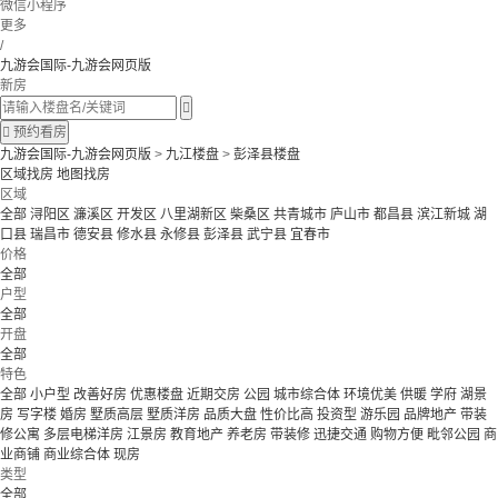
微信小程序
更多
/
九游会国际-九游会网页版
新房


预约看房
九游会国际-九游会网页版
>
九江楼盘
>
彭泽县楼盘
区域找房
地图找房
区域
全部
浔阳区
濂溪区
开发区
八里湖新区
柴桑区
共青城市
庐山市
都昌县
滨江新城
湖
口县
瑞昌市
德安县
修水县
永修县
彭泽县
武宁县
宜春市
价格
全部
户型
全部
开盘
全部
特色
全部
小户型
改善好房
优惠楼盘
近期交房
公园
城市综合体
环境优美
供暖
学府
湖景
房
写字楼
婚房
墅质高层
墅质洋房
品质大盘
性价比高
投资型
游乐园
品牌地产
带装
修公寓
多层电梯洋房
江景房
教育地产
养老房
带装修
迅捷交通
购物方便
毗邻公园
商
业商铺
商业综合体
现房
类型
全部