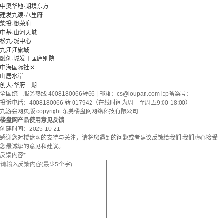
中奥华地·朗境东方
建发九颂·八里府
柴投·御荣府
中基·山河天城
松九·城中心
九江江旅城
融创·城发丨匡庐别院
中海国际社区
山居水岸
创大·华府二期
全国统一服务热线 4008180066转66 | 邮箱：
cs@loupan.com
icp备案号：
投诉电话：4008180066 转 017942（在线时间为周一至周五9:00-18:00）
九游会网页版 copyright 东莞楼盘网网络科技有限公司
楼盘网产品使用意见反馈
创建时间：
2025-10-21
感谢您对楼盘网的支持与关注，请将您遇到的问题或者建议反馈给我们,我们虚心接受
您最诚挚的意见和建议。
反馈内容
*