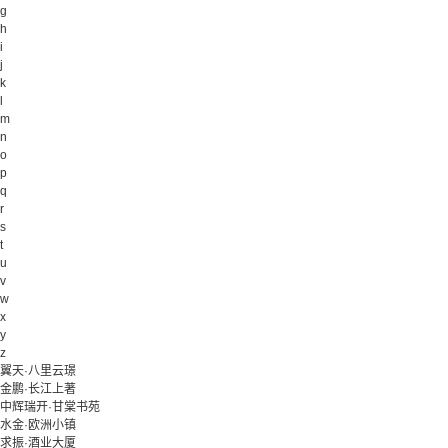
g
h
i
j
k
l
m
n
o
p
q
r
s
t
u
v
w
x
y
z
翼天·八里云璟
金鹏·长江上著
中辉瑞开·甘棠书苑
水金·欧洲小镇
求振·酒业大厦