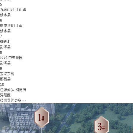
5
九颂山河·江山印
修水县
6
鼎厦·明月江南
修水县
7
御珑汇
彭泽县
8
和兴·中央花园
彭泽县
9
宝梁东苑
都昌县
10
佳源舜弘·阅浔府
浔阳区
楼盘导购
更多>>