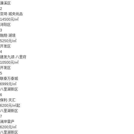
濂溪区
2
亚琦·城央尚品
14500元/㎡
浔阳区
3
融翔·湖境
5250元/㎡
开发区
4
建发九颂·八里府
10500元/㎡
开发区
5
联泰万泰城
6999元/㎡
八里湖新区
6
保利·天汇
6200元/㎡起
八里湖新区
7
澜岸雲庐
6200元/㎡
八里湖新区