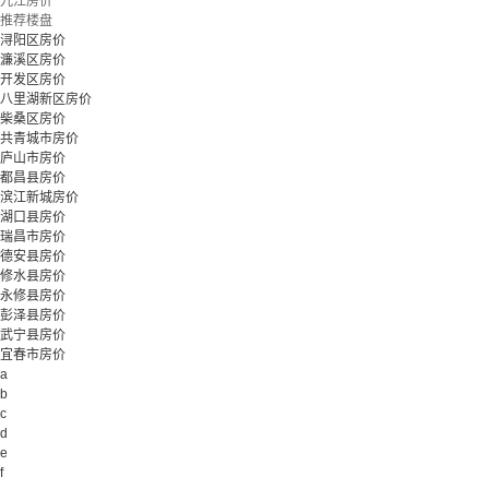
九江房价
推荐楼盘
浔阳区房价
濂溪区房价
开发区房价
八里湖新区房价
柴桑区房价
共青城市房价
庐山市房价
都昌县房价
滨江新城房价
湖口县房价
瑞昌市房价
德安县房价
修水县房价
永修县房价
彭泽县房价
武宁县房价
宜春市房价
a
b
c
d
e
f