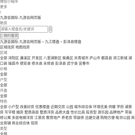
微信小程序
更多
/
九游会国际-九游会网页版
新房


预约看房
九游会国际-九游会网页版
>
九江楼盘
>
彭泽县楼盘
区域找房
地图找房
区域
全部
浔阳区
濂溪区
开发区
八里湖新区
柴桑区
共青城市
庐山市
都昌县
滨江新城
湖
口县
瑞昌市
德安县
修水县
永修县
彭泽县
武宁县
宜春市
价格
全部
户型
全部
开盘
全部
特色
全部
小户型
改善好房
优惠楼盘
近期交房
公园
城市综合体
环境优美
供暖
学府
湖景
房
写字楼
婚房
墅质高层
墅质洋房
品质大盘
性价比高
投资型
游乐园
品牌地产
带装
修公寓
多层电梯洋房
江景房
教育地产
养老房
带装修
迅捷交通
购物方便
毗邻公园
商
业商铺
商业综合体
现房
类型
全部