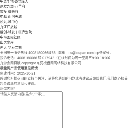
中奥华地·朗境东方
建发九颂·八里府
柴投·御荣府
中基·山河天城
松九·城中心
九江江旅城
融创·城发丨匡庐别院
中海国际社区
山居水岸
创大·华府二期
全国统一服务热线 4008180066转66 | 邮箱：
cs@loupan.com
icp备案号：
投诉电话：4008180066 转 017942（在线时间为周一至周五9:00-18:00）
九游会网页版 copyright 东莞楼盘网网络科技有限公司
楼盘网产品使用意见反馈
创建时间：
2025-10-21
感谢您对楼盘网的支持与关注，请将您遇到的问题或者建议反馈给我们,我们虚心接受
您最诚挚的意见和建议。
反馈内容
*