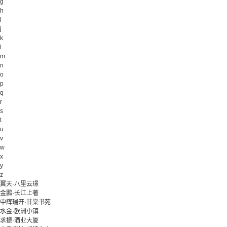
g
h
i
j
k
l
m
n
o
p
q
r
s
t
u
v
w
x
y
z
翼天·八里云璟
金鹏·长江上著
中辉瑞开·甘棠书苑
水金·欧洲小镇
求振·酒业大厦