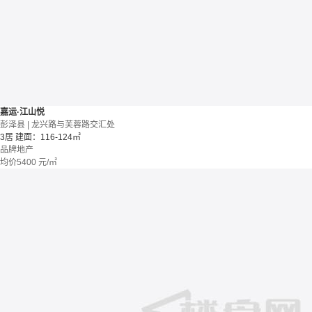
嘉运·江山悦
彭泽县 | 龙兴路与芙蓉路交汇处
3居
建面：116-124㎡
品牌地产
均价
5400
元/㎡