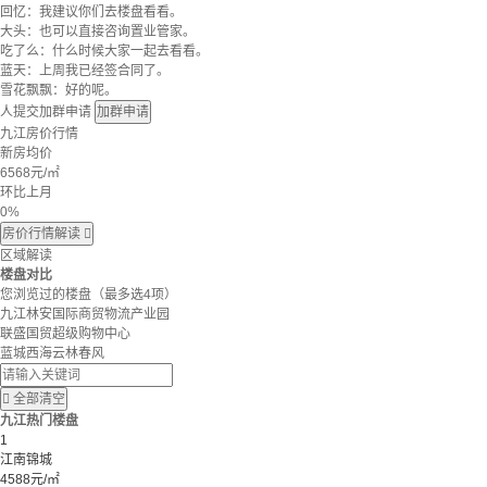
回忆：我建议你们去楼盘看看。
大头：也可以直接咨询置业管家。
吃了么：什么时候大家一起去看看。
蓝天：上周我已经签合同了。
雪花飘飘：好的呢。
人提交加群申请
加群申请
九江房价行情
新房均价
6568
元/㎡
环比上月
0%
房价行情解读

区域解读
楼盘对比
您浏览过的楼盘
（最多选4项）
九江林安国际商贸物流产业园
联盛国贸超级购物中心
蓝城西海云林春风

全部清空
九江热门楼盘
1
江南锦城
4588元/㎡