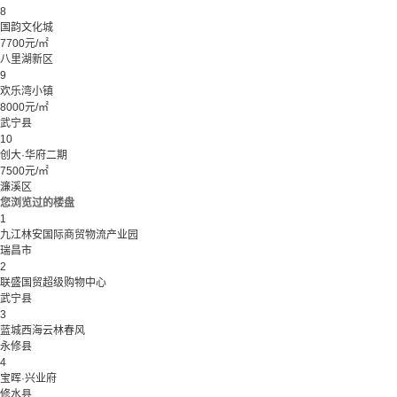
8
国韵文化城
7700元/㎡
八里湖新区
9
欢乐湾小镇
8000元/㎡
武宁县
10
创大·华府二期
7500元/㎡
濂溪区
您浏览过的楼盘
1
九江林安国际商贸物流产业园
瑞昌市
2
联盛国贸超级购物中心
武宁县
3
蓝城西海云林春风
永修县
4
宝晖·兴业府
修水县