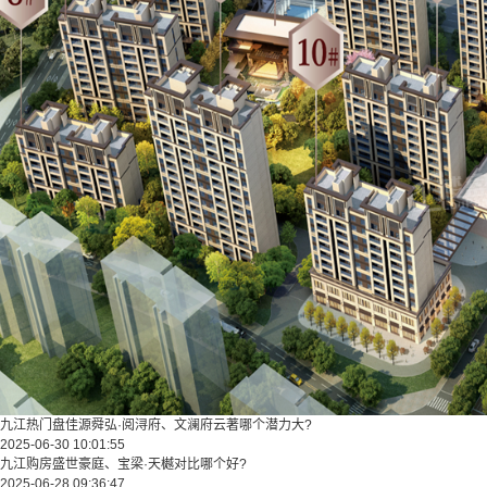
九江热门盘佳源舜弘·阅浔府、文澜府云著哪个潜力大?
2025-06-30 10:01:55
九江购房盛世豪庭、宝梁·天樾对比哪个好?
2025-06-28 09:36:47