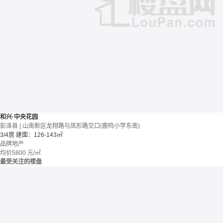
和兴·中央花园
彭泽县 | 山南新区龙翔路与凤形路交口(鹿鸣小学东南)
3/4居
建面：126-143㎡
品牌地产
均价
5800
元/㎡
最受关注的楼盘