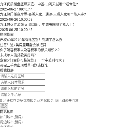
九江优质楼盘盛世豪庭、中基·山河天城哪个适合住?
2025-06-27 09:41:44
九江热门楼盘摩恩·赛湖人家、通源·天赐人家哪个能入手?
2025-06-26 10:00:53
九江热盘佳源舜弘·阅浔府、中瀚书院哪个能入手?
2025-06-25 10:20:45
购房指南
产权40年和70年有啥区别？到期了怎么办
注意！这7类房屋可能会被拒贷
你了解容积率以及容积率的相关知识么？
未成年人能贷款买房吗？
定金or订金你可整清楚了 一个字差别可大了
买完二手房出现质量问题该找谁
帮我找房

允许推荐更多优质服务商为您服务
我已阅读并同意
提交
网站地图
热门城市(新房)
周边城市(新房)