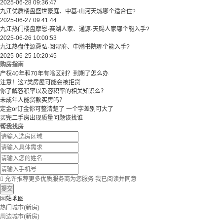
2025-06-28 09:36:47
九江优质楼盘盛世豪庭、中基·山河天城哪个适合住?
2025-06-27 09:41:44
九江热门楼盘摩恩·赛湖人家、通源·天赐人家哪个能入手?
2025-06-26 10:00:53
九江热盘佳源舜弘·阅浔府、中瀚书院哪个能入手?
2025-06-25 10:20:45
购房指南
产权40年和70年有啥区别？到期了怎么办
注意！这7类房屋可能会被拒贷
你了解容积率以及容积率的相关知识么？
未成年人能贷款买房吗？
定金or订金你可整清楚了 一个字差别可大了
买完二手房出现质量问题该找谁
帮我找房

允许推荐更多优质服务商为您服务
我已阅读并同意
提交
网站地图
热门城市(新房)
周边城市(新房)