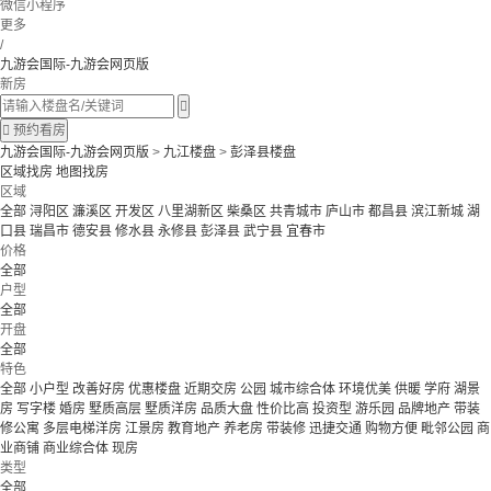
微信小程序
更多
/
九游会国际-九游会网页版
新房


预约看房
九游会国际-九游会网页版
>
九江楼盘
>
彭泽县楼盘
区域找房
地图找房
区域
全部
浔阳区
濂溪区
开发区
八里湖新区
柴桑区
共青城市
庐山市
都昌县
滨江新城
湖
口县
瑞昌市
德安县
修水县
永修县
彭泽县
武宁县
宜春市
价格
全部
户型
全部
开盘
全部
特色
全部
小户型
改善好房
优惠楼盘
近期交房
公园
城市综合体
环境优美
供暖
学府
湖景
房
写字楼
婚房
墅质高层
墅质洋房
品质大盘
性价比高
投资型
游乐园
品牌地产
带装
修公寓
多层电梯洋房
江景房
教育地产
养老房
带装修
迅捷交通
购物方便
毗邻公园
商
业商铺
商业综合体
现房
类型
全部