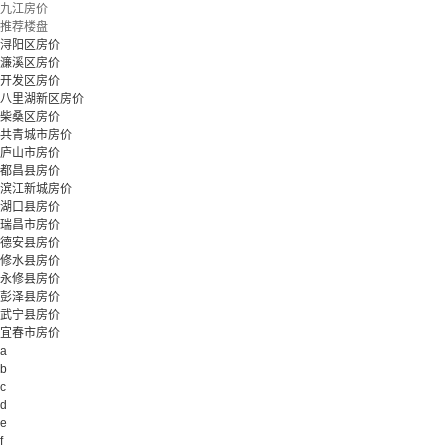
九江房价
推荐楼盘
浔阳区房价
濂溪区房价
开发区房价
八里湖新区房价
柴桑区房价
共青城市房价
庐山市房价
都昌县房价
滨江新城房价
湖口县房价
瑞昌市房价
德安县房价
修水县房价
永修县房价
彭泽县房价
武宁县房价
宜春市房价
a
b
c
d
e
f