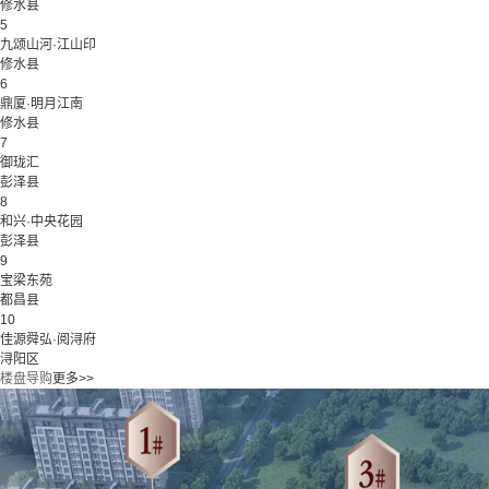
修水县
5
九颂山河·江山印
修水县
6
鼎厦·明月江南
修水县
7
御珑汇
彭泽县
8
和兴·中央花园
彭泽县
9
宝梁东苑
都昌县
10
佳源舜弘·阅浔府
浔阳区
楼盘导购
更多>>