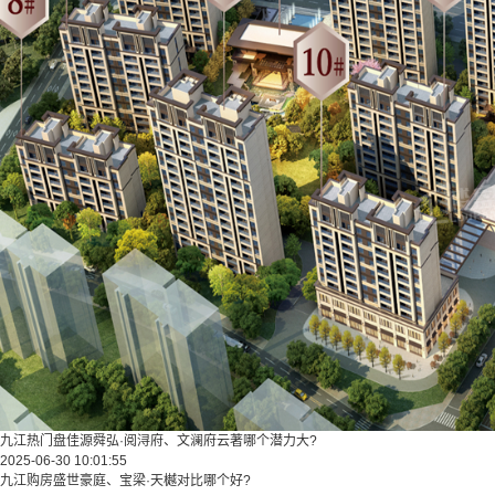
九江热门盘佳源舜弘·阅浔府、文澜府云著哪个潜力大?
2025-06-30 10:01:55
九江购房盛世豪庭、宝梁·天樾对比哪个好?