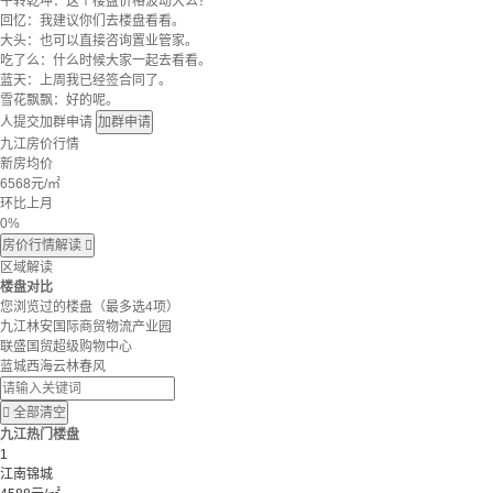
牛转乾坤：这个楼盘价格波动大么？
回忆：我建议你们去楼盘看看。
大头：也可以直接咨询置业管家。
吃了么：什么时候大家一起去看看。
蓝天：上周我已经签合同了。
雪花飘飘：好的呢。
人提交加群申请
加群申请
九江房价行情
新房均价
6568
元/㎡
环比上月
0%
房价行情解读

区域解读
楼盘对比
您浏览过的楼盘
（最多选4项）
九江林安国际商贸物流产业园
联盛国贸超级购物中心
蓝城西海云林春风

全部清空
九江热门楼盘
1
江南锦城