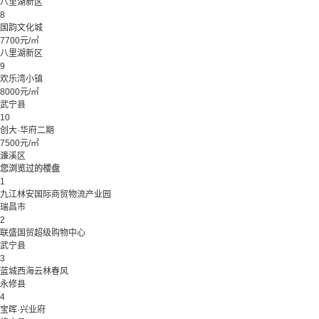
八里湖新区
8
国韵文化城
7700元/㎡
八里湖新区
9
欢乐湾小镇
8000元/㎡
武宁县
10
创大·华府二期
7500元/㎡
濂溪区
您浏览过的楼盘
1
九江林安国际商贸物流产业园
瑞昌市
2
联盛国贸超级购物中心
武宁县
3
蓝城西海云林春风
永修县
4
宝晖·兴业府