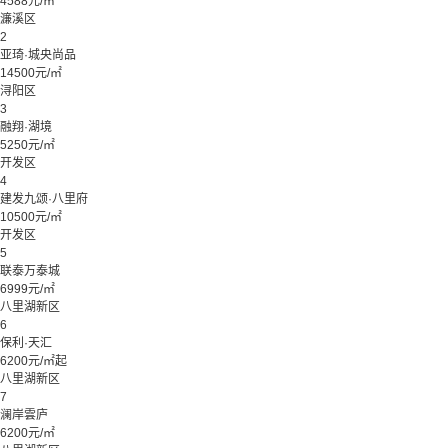
4588元/㎡
濂溪区
2
亚琦·城央尚品
14500元/㎡
浔阳区
3
融翔·湖境
5250元/㎡
开发区
4
建发九颂·八里府
10500元/㎡
开发区
5
联泰万泰城
6999元/㎡
八里湖新区
6
保利·天汇
6200元/㎡起
八里湖新区
7
澜岸雲庐
6200元/㎡