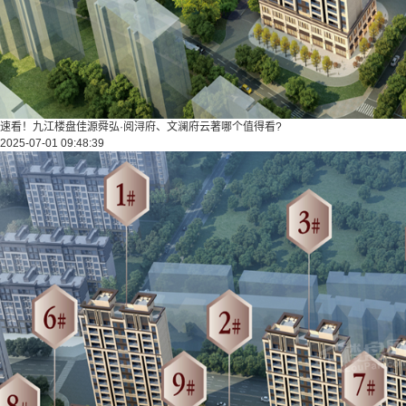
速看！九江楼盘佳源舜弘·阅浔府、文澜府云著哪个值得看?
2025-07-01 09:48:39