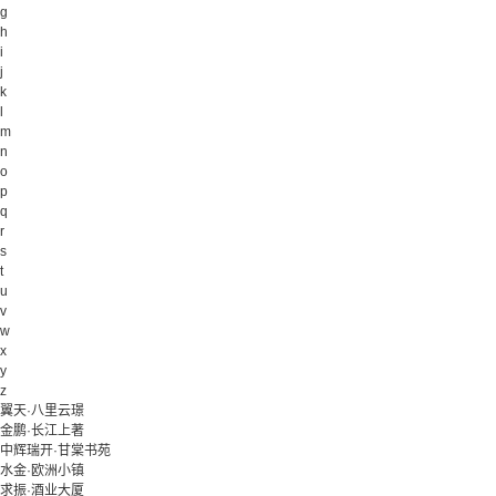
g
h
i
j
k
l
m
n
o
p
q
r
s
t
u
v
w
x
y
z
翼天·八里云璟
金鹏·长江上著
中辉瑞开·甘棠书苑
水金·欧洲小镇
求振·酒业大厦