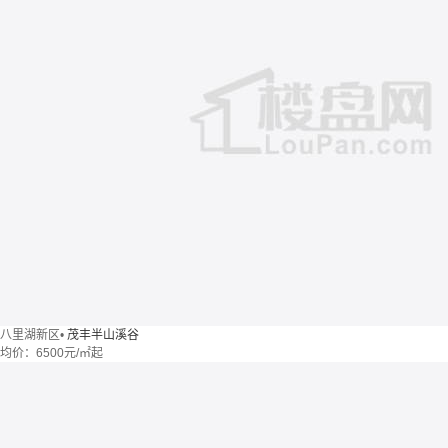
八里湖新区
•
茂丰半山溪谷
均价：
6500元/㎡起