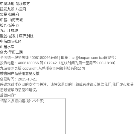
中奥华地·朗境东方
建发九颂·八里府
柴投·御荣府
中基·山河天城
松九·城中心
九江江旅城
融创·城发丨匡庐别院
中海国际社区
山居水岸
创大·华府二期
全国统一服务热线 4008180066转66 | 邮箱：
cs@loupan.com
icp备案号：
投诉电话：4008180066 转 017942（在线时间为周一至周五9:00-18:00）
九游会网页版 copyright 东莞楼盘网网络科技有限公司
楼盘网产品使用意见反馈
创建时间：
2025-10-21
感谢您对楼盘网的支持与关注，请将您遇到的问题或者建议反馈给我们,我们虚心接受
您最诚挚的意见和建议。
反馈内容
*