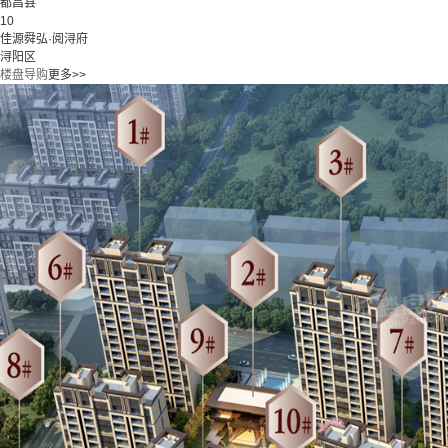
都昌县
10
佳源舜弘·阅浔府
浔阳区
楼盘导购
更多>>