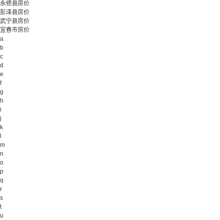
永修县房价
彭泽县房价
武宁县房价
宜春市房价
a
b
c
d
e
f
g
h
i
j
k
l
m
n
o
p
q
r
s
t
u