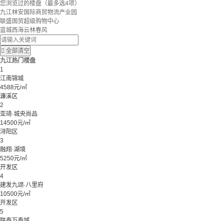
您浏览过的楼盘
（最多选4项）
九江林安国际商贸物流产业园
联盛国贸超级购物中心
蓝城西海云林春风

全部清空
九江热门楼盘
1
江南锦城
4588元/㎡
濂溪区
2
亚琦·城央尚品
14500元/㎡
浔阳区
3
融翔·湖境
5250元/㎡
开发区
4
建发九颂·八里府
10500元/㎡
开发区
5
联泰万泰城