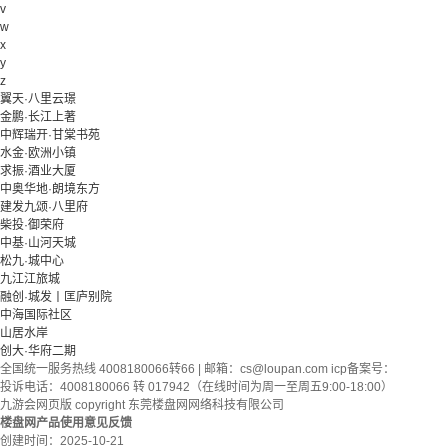
v
w
x
y
z
翼天·八里云璟
金鹏·长江上著
中辉瑞开·甘棠书苑
水金·欧洲小镇
求振·酒业大厦
中奥华地·朗境东方
建发九颂·八里府
柴投·御荣府
中基·山河天城
松九·城中心
九江江旅城
融创·城发丨匡庐别院
中海国际社区
山居水岸
创大·华府二期
全国统一服务热线 4008180066转66 | 邮箱：
cs@loupan.com
icp备案号：
投诉电话：4008180066 转 017942（在线时间为周一至周五9:00-18:00）
九游会网页版 copyright 东莞楼盘网网络科技有限公司
楼盘网产品使用意见反馈
创建时间：
2025-10-21