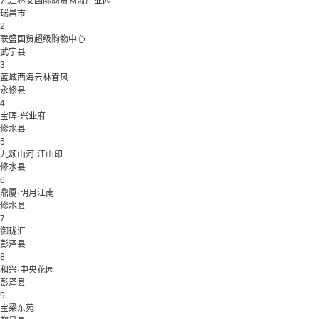
九江林安国际商贸物流产业园
瑞昌市
2
联盛国贸超级购物中心
武宁县
3
蓝城西海云林春风
永修县
4
宝晖·兴业府
修水县
5
九颂山河·江山印
修水县
6
鼎厦·明月江南
修水县
7
御珑汇
彭泽县
8
和兴·中央花园
彭泽县
9
宝梁东苑