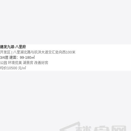
建发九颂·八里府
开发区 | 八里湖北路与抗洪大道交汇处向西100米
3/4居
建面：99-180㎡
公园
环境优美
湖景房
改善好房
均价
10500
元/㎡