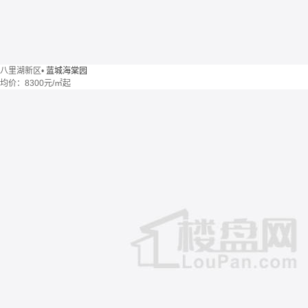
八里湖新区
•
蓝城海棠园
均价：
8300元/㎡起