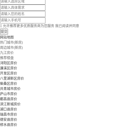

允许推荐更多优质服务商为您服务
我已阅读并同意
提交
网站地图
热门城市(新房)
周边城市(新房)
九江房价
推荐楼盘
浔阳区房价
濂溪区房价
开发区房价
八里湖新区房价
柴桑区房价
共青城市房价
庐山市房价
都昌县房价
滨江新城房价
湖口县房价
瑞昌市房价
德安县房价
修水县房价