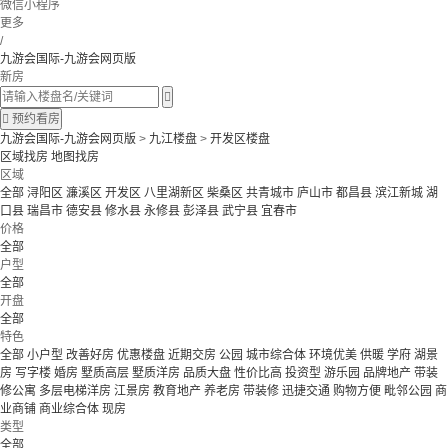
微信小程序
更多
/
九游会国际-九游会网页版
新房


预约看房
九游会国际-九游会网页版
>
九江楼盘
>
开发区楼盘
区域找房
地图找房
区域
全部
浔阳区
濂溪区
开发区
八里湖新区
柴桑区
共青城市
庐山市
都昌县
滨江新城
湖
口县
瑞昌市
德安县
修水县
永修县
彭泽县
武宁县
宜春市
价格
全部
户型
全部
开盘
全部
特色
全部
小户型
改善好房
优惠楼盘
近期交房
公园
城市综合体
环境优美
供暖
学府
湖景
房
写字楼
婚房
墅质高层
墅质洋房
品质大盘
性价比高
投资型
游乐园
品牌地产
带装
修公寓
多层电梯洋房
江景房
教育地产
养老房
带装修
迅捷交通
购物方便
毗邻公园
商
业商铺
商业综合体
现房
类型
全部