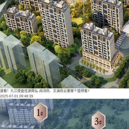
速看！九江楼盘佳源舜弘·阅浔府、文澜府云著哪个值得看?
2025-07-01 09:48:39