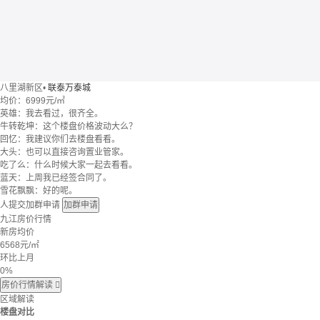
八里湖新区
•
联泰万泰城
均价：
6999元/㎡
英雄：我去看过，很齐全。
牛转乾坤：这个楼盘价格波动大么？
回忆：我建议你们去楼盘看看。
大头：也可以直接咨询置业管家。
吃了么：什么时候大家一起去看看。
蓝天：上周我已经签合同了。
雪花飘飘：好的呢。
人提交加群申请
加群申请
九江房价行情
新房均价
6568
元/㎡
环比上月
0%
房价行情解读

区域解读
楼盘对比