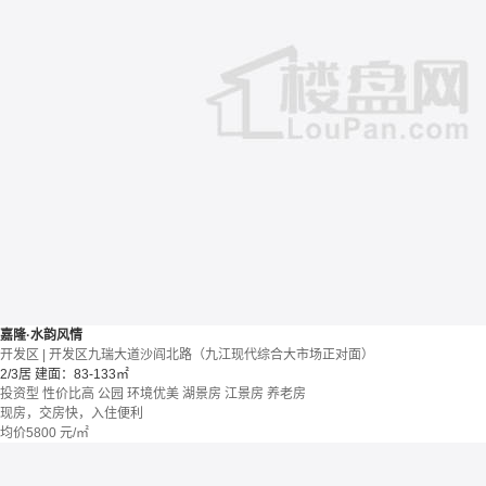
嘉隆·水韵风情
开发区 | 开发区九瑞大道沙阎北路（九江现代综合大市场正对面）
2/3居
建面：83-133㎡
投资型
性价比高
公园
环境优美
湖景房
江景房
养老房
现房，交房快，入住便利
均价
5800
元/㎡