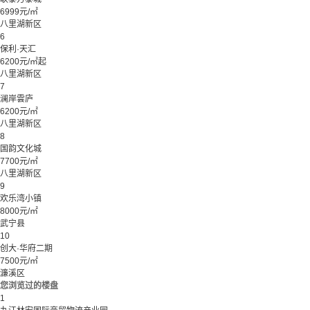
6999元/㎡
八里湖新区
6
保利·天汇
6200元/㎡起
八里湖新区
7
澜岸雲庐
6200元/㎡
八里湖新区
8
国韵文化城
7700元/㎡
八里湖新区
9
欢乐湾小镇
8000元/㎡
武宁县
10
创大·华府二期
7500元/㎡
濂溪区
您浏览过的楼盘
1