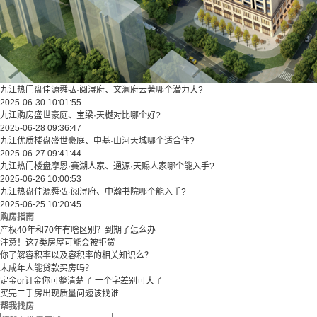
九江热门盘佳源舜弘·阅浔府、文澜府云著哪个潜力大?
2025-06-30 10:01:55
九江购房盛世豪庭、宝梁·天樾对比哪个好?
2025-06-28 09:36:47
九江优质楼盘盛世豪庭、中基·山河天城哪个适合住?
2025-06-27 09:41:44
九江热门楼盘摩恩·赛湖人家、通源·天赐人家哪个能入手?
2025-06-26 10:00:53
九江热盘佳源舜弘·阅浔府、中瀚书院哪个能入手?
2025-06-25 10:20:45
购房指南
产权40年和70年有啥区别？到期了怎么办
注意！这7类房屋可能会被拒贷
你了解容积率以及容积率的相关知识么？
未成年人能贷款买房吗？
定金or订金你可整清楚了 一个字差别可大了
买完二手房出现质量问题该找谁
帮我找房