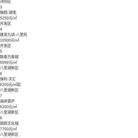
浔阳区
3
融翔·湖境
5250元/㎡
开发区
4
建发九颂·八里府
10500元/㎡
开发区
5
联泰万泰城
6999元/㎡
八里湖新区
6
保利·天汇
6200元/㎡起
八里湖新区
7
澜岸雲庐
6200元/㎡
八里湖新区
8
国韵文化城
7700元/㎡
八里湖新区