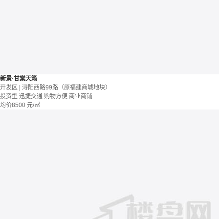
新景·甘棠天籁
开发区 | 浔阳西路99路（原福建商城地块）
投资型
迅捷交通
购物方便
商业商铺
均价
8500
元/㎡