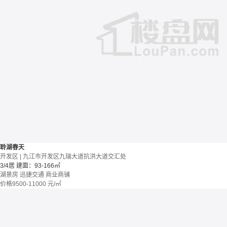
聆湖春天
开发区 | 九江市开发区九瑞大道抗洪大道交汇处
3/4居
建面：93-166㎡
湖景房
迅捷交通
商业商铺
价格
9500-11000
元/㎡