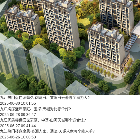
九江热门盘佳源舜弘·阅浔府、文澜府云著哪个潜力大?
2025-06-30 10:01:55
九江购房盛世豪庭、宝梁·天樾对比哪个好?
2025-06-28 09:36:47
九江优质楼盘盛世豪庭、中基·山河天城哪个适合住?
2025-06-27 09:41:44
九江热门楼盘摩恩·赛湖人家、通源·天赐人家哪个能入手?
2025-06-26 10:00:53