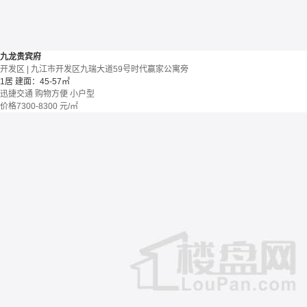
九龙贵宾府
开发区 | 九江市开发区九瑞大道59号时代赢家公寓旁
1居
建面：45-57㎡
迅捷交通
购物方便
小户型
价格
7300-8300
元/㎡