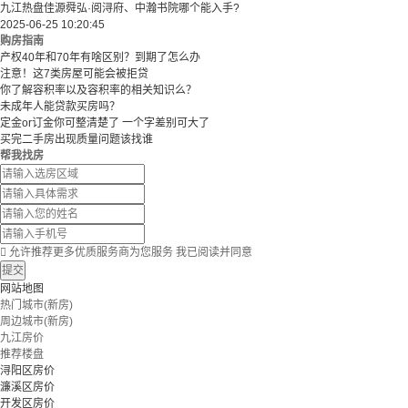
九江热盘佳源舜弘·阅浔府、中瀚书院哪个能入手?
2025-06-25 10:20:45
购房指南
产权40年和70年有啥区别？到期了怎么办
注意！这7类房屋可能会被拒贷
你了解容积率以及容积率的相关知识么？
未成年人能贷款买房吗？
定金or订金你可整清楚了 一个字差别可大了
买完二手房出现质量问题该找谁
帮我找房

允许推荐更多优质服务商为您服务
我已阅读并同意
提交
网站地图
热门城市(新房)
周边城市(新房)
九江房价
推荐楼盘
浔阳区房价
濂溪区房价
开发区房价