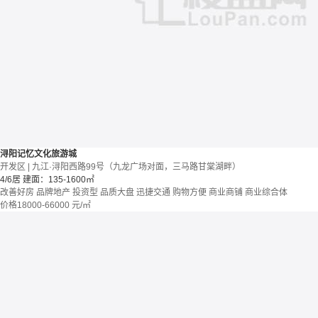
浔阳记忆文化旅游城
开发区 | 九江·浔阳西路99号（九龙广场对面，三马路甘棠湖畔）
4/6居
建面：135-1600㎡
改善好房
品牌地产
投资型
品质大盘
迅捷交通
购物方便
商业商铺
商业综合体
价格
18000-66000
元/㎡