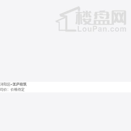
浔阳区
•
匡庐晓筑
均价：
价格待定