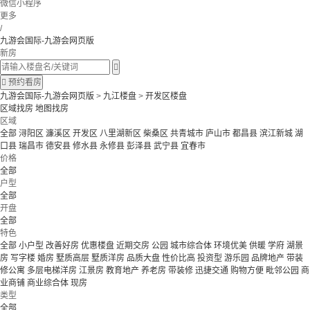
微信小程序
更多
/
九游会国际-九游会网页版
新房


预约看房
九游会国际-九游会网页版
>
九江楼盘
>
开发区楼盘
区域找房
地图找房
区域
全部
浔阳区
濂溪区
开发区
八里湖新区
柴桑区
共青城市
庐山市
都昌县
滨江新城
湖
口县
瑞昌市
德安县
修水县
永修县
彭泽县
武宁县
宜春市
价格
全部
户型
全部
开盘
全部
特色
全部
小户型
改善好房
优惠楼盘
近期交房
公园
城市综合体
环境优美
供暖
学府
湖景
房
写字楼
婚房
墅质高层
墅质洋房
品质大盘
性价比高
投资型
游乐园
品牌地产
带装
修公寓
多层电梯洋房
江景房
教育地产
养老房
带装修
迅捷交通
购物方便
毗邻公园
商
业商铺
商业综合体
现房
类型
全部