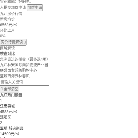
雪花飘飘：好的呢。
人提交加群申请
加群申请
九江房价行情
新房均价
6568
元/㎡
环比上月
0%
房价行情解读

区域解读
楼盘对比
您浏览过的楼盘
（最多选4项）
九江林安国际商贸物流产业园
联盛国贸超级购物中心
蓝城西海云林春风

全部清空
九江热门楼盘
1
江南锦城
4588元/㎡
濂溪区
2
亚琦·城央尚品
14500元/㎡