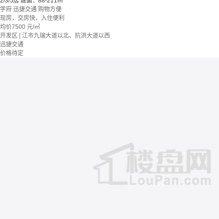
2/3/5居
建面：88-211㎡
学府
迅捷交通
购物方便
现房，交房快，入住便利
均价
7500
元/㎡
开发区 | 江市九瑞大道以北、抗洪大道以西
迅捷交通
价格待定