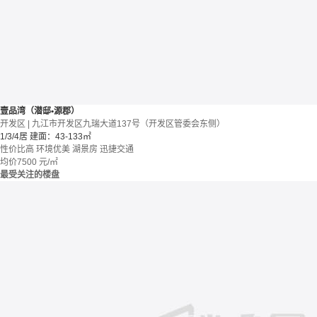
壹品湾（潜邸•源郡）
开发区 | 九江市开发区九瑞大道137号（开发区管委会东侧）
1/3/4居
建面：43-133㎡
性价比高
环境优美
湖景房
迅捷交通
均价
7500
元/㎡
最受关注的楼盘