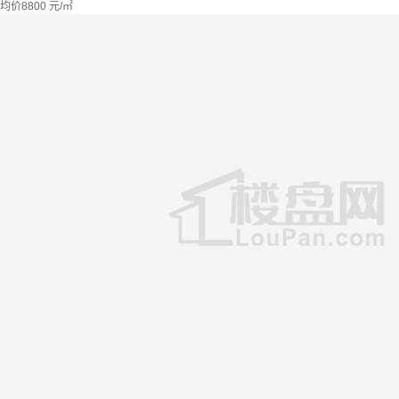
均价
8800
元/㎡