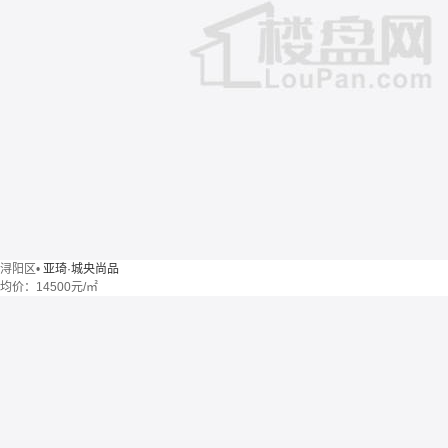
浔阳区
•
亚琦·城央尚品
均价：
14500元/㎡