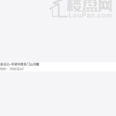
濂溪区
•
中梁中辉名门山河樾
均价：
7000元/㎡