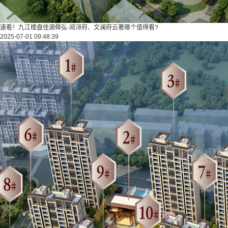
速看！九江楼盘佳源舜弘·阅浔府、文澜府云著哪个值得看?
2025-07-01 09:48:39