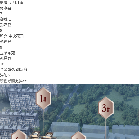
鼎厦·明月江南
修水县
7
御珑汇
彭泽县
8
和兴·中央花园
彭泽县
9
宝梁东苑
都昌县
10
佳源舜弘·阅浔府
浔阳区
楼盘导购
更多>>