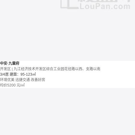
中安·九雲府
开发区 | 九江经济技术开发区综合工业园花径路以西、支路以南
3/4居
建面：95-123㎡
环境优美
迅捷交通
改善好房
均价
5200
元/㎡