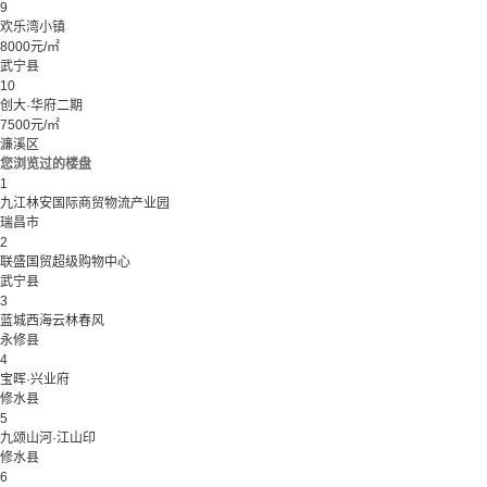
9
欢乐湾小镇
8000元/㎡
武宁县
10
创大·华府二期
7500元/㎡
濂溪区
您浏览过的楼盘
1
九江林安国际商贸物流产业园
瑞昌市
2
联盛国贸超级购物中心
武宁县
3
蓝城西海云林春风
永修县
4
宝晖·兴业府
修水县
5
九颂山河·江山印
修水县
6