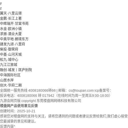
y
z
翼天·八里云璟
金鹏·长江上著
中辉瑞开·甘棠书苑
水金·欧洲小镇
求振·酒业大厦
中奥华地·朗境东方
建发九颂·八里府
柴投·御荣府
中基·山河天城
松九·城中心
九江江旅城
融创·城发丨匡庐别院
中海国际社区
山居水岸
创大·华府二期
全国统一服务热线 4008180066转66 | 邮箱：
cs@loupan.com
icp备案号：
投诉电话：4008180066 转 017942（在线时间为周一至周五9:00-18:00）
九游会网页版 copyright 东莞楼盘网网络科技有限公司
楼盘网产品使用意见反馈
创建时间：
2025-10-21
感谢您对楼盘网的支持与关注，请将您遇到的问题或者建议反馈给我们,我们虚心接受
您最诚挚的意见和建议。
反馈内容
*