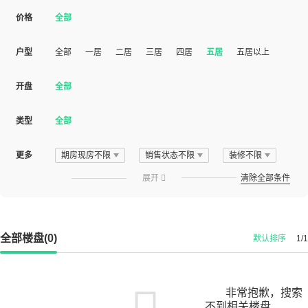
价格
全部
户型
全部
一居
二居
三居
四居
五居
五居以上
开盘
全部
类型
全部
更多
期房现房不限
销售状态不限
装修不限
展开

清除全部条件
全部楼盘(0)
默认排序
1/1
非常抱歉，搜索
不到相关楼盘