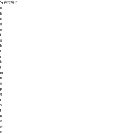
宜春市房价
a
b
c
d
e
f
g
h
i
j
k
l
m
n
o
p
q
r
s
t
u
v
w
x