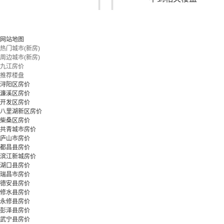
您可以尝试扩大搜索范围，或更改搜索关键词
网站地图
热门城市(新房)
周边城市(新房)
立即预约
九江房价
推荐楼盘
浔阳区房价
濂溪区房价
开发区房价
八里湖新区房价
柴桑区房价
共青城市房价
庐山市房价
都昌县房价
滨江新城房价
湖口县房价
瑞昌市房价
德安县房价
修水县房价
永修县房价
彭泽县房价
武宁县房价