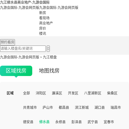
九江修水县商业地产-九游会国际
九游会国际-九游会网页版
九游会国际-九游会网页版
新房
看现场
商业地产
房价
楼讯
预约看房

九游会国际-九游会网页版
>
九江楼盘
区域找房
地图找房
区域
全部
浔阳区
濂溪区
开发区
八里湖新区
柴桑区
共青城市
庐山市
都昌县
滨江新城
湖口县
瑞昌市
德安县
修水县
永修县
彭泽县
武宁县
宜春市