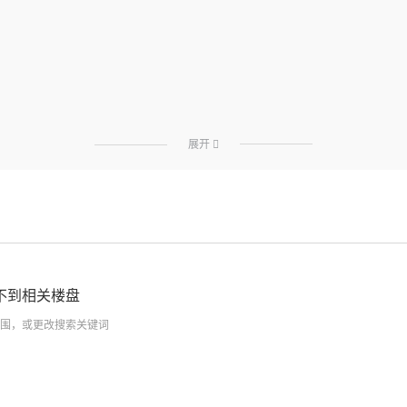
展开

不到相关楼盘
围，或更改搜索关键词