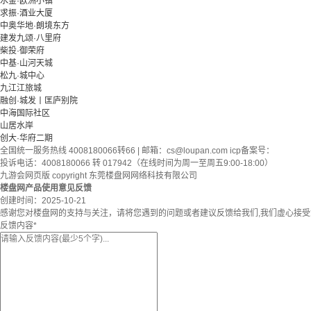
水金·欧洲小镇
求振·酒业大厦
中奥华地·朗境东方
建发九颂·八里府
柴投·御荣府
中基·山河天城
松九·城中心
九江江旅城
融创·城发丨匡庐别院
中海国际社区
山居水岸
创大·华府二期
全国统一服务热线 4008180066转66 | 邮箱：
cs@loupan.com
icp备案号：
投诉电话：4008180066 转 017942（在线时间为周一至周五9:00-18:00）
九游会网页版 copyright 东莞楼盘网网络科技有限公司
楼盘网产品使用意见反馈
创建时间：
2025-10-21
感谢您对楼盘网的支持与关注，请将您遇到的问题或者建议反馈给我们,我们虚心接
反馈内容
*