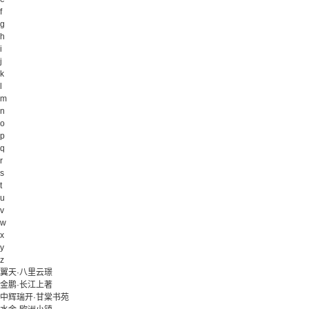
f
g
h
i
j
k
l
m
n
o
p
q
r
s
t
u
v
w
x
y
z
翼天·八里云璟
金鹏·长江上著
中辉瑞开·甘棠书苑