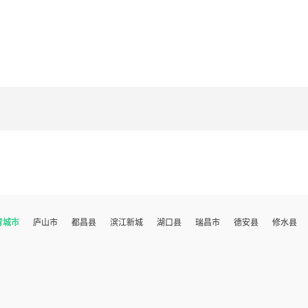
青城市
庐山市
都昌县
滨江新城
湖口县
瑞昌市
德安县
修水县