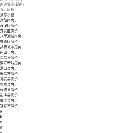
周边城市(新房)
九江房价
推荐楼盘
浔阳区房价
濂溪区房价
开发区房价
八里湖新区房价
柴桑区房价
共青城市房价
庐山市房价
都昌县房价
滨江新城房价
湖口县房价
瑞昌市房价
德安县房价
修水县房价
永修县房价
彭泽县房价
武宁县房价
宜春市房价
a
b
c
d
e