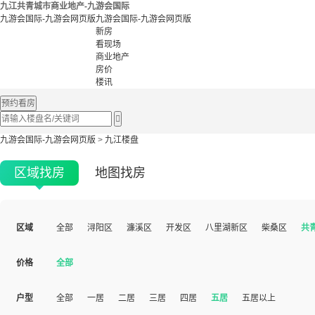
九江共青城市商业地产-九游会国际
九游会国际-九游会网页版
九游会国际-九游会网页版
新房
看现场
商业地产
房价
楼讯
预约看房

九游会国际-九游会网页版
>
九江楼盘
区域找房
地图找房
区域
全部
浔阳区
濂溪区
开发区
八里湖新区
柴桑区
共
价格
全部
户型
全部
一居
二居
三居
四居
五居
五居以上