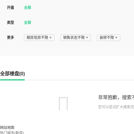
开盘
全部
类型
全部
更多
期房现房不限
销售状态不限
装修不限
全部楼盘(0)
非常抱歉，搜索
您可以尝试扩大搜索范
网站地图
热门城市(新房)