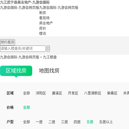
九江武宁县商业地产-九游会国际
九游会国际-九游会网页版
九游会国际-九游会网页版
新房
看现场
商业地产
房价
楼讯
预约看房

九游会国际-九游会网页版
>
九江楼盘
区域找房
地图找房
区域
全部
浔阳区
濂溪区
开发区
八里湖新区
柴桑区
共
价格
全部
户型
全部
一居
二居
三居
四居
五居
五居以上