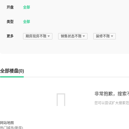
开盘
全部
类型
全部
更多
期房现房不限
销售状态不限
装修不限
全部楼盘(0)
非常抱歉，搜索
您可以尝试扩大搜索范
网站地图
热门城市(新房)