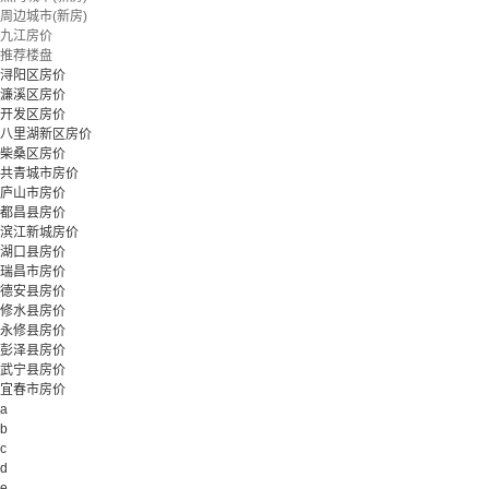
周边城市(新房)
九江房价
推荐楼盘
浔阳区房价
濂溪区房价
开发区房价
八里湖新区房价
柴桑区房价
共青城市房价
庐山市房价
都昌县房价
滨江新城房价
湖口县房价
瑞昌市房价
德安县房价
修水县房价
永修县房价
彭泽县房价
武宁县房价
宜春市房价
a
b
c
d
e