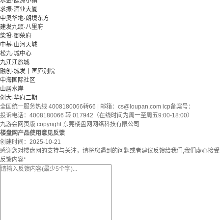
水金·欧洲小镇
求振·酒业大厦
中奥华地·朗境东方
建发九颂·八里府
柴投·御荣府
中基·山河天城
松九·城中心
九江江旅城
融创·城发丨匡庐别院
中海国际社区
山居水岸
创大·华府二期
全国统一服务热线 4008180066转66 | 邮箱：
cs@loupan.com
icp备案号：
投诉电话：4008180066 转 017942（在线时间为周一至周五9:00-18:00）
九游会网页版 copyright 东莞楼盘网网络科技有限公司
楼盘网产品使用意见反馈
创建时间：
2025-10-21
感谢您对楼盘网的支持与关注，请将您遇到的问题或者建议反馈给我们,我们虚心接
反馈内容
*