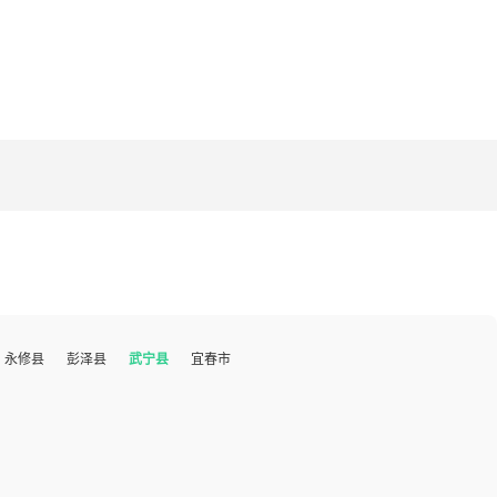
永修县
彭泽县
武宁县
宜春市