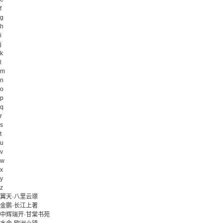
f
g
h
i
j
k
l
m
n
o
p
q
r
s
t
u
v
w
x
y
z
翼天·八里云璟
金鹏·长江上著
中辉瑞开·甘棠书苑