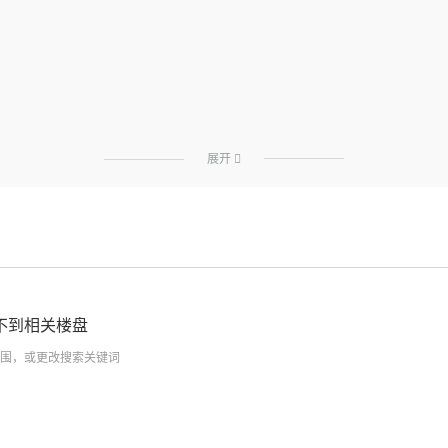
展开

不到相关楼盘
围，或更改搜索关键词