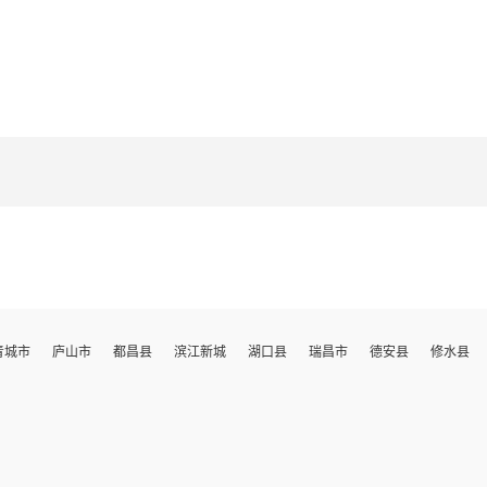
青城市
庐山市
都昌县
滨江新城
湖口县
瑞昌市
德安县
修水县