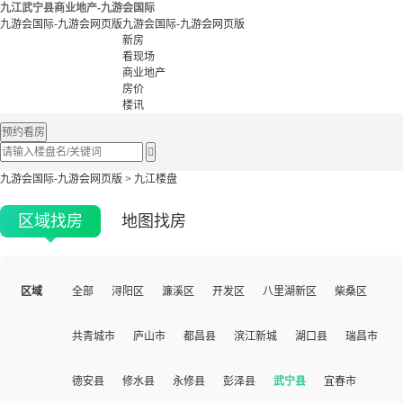
九江武宁县商业地产-九游会国际
九游会国际-九游会网页版
九游会国际-九游会网页版
新房
看现场
商业地产
房价
楼讯
预约看房

九游会国际-九游会网页版
>
九江楼盘
区域找房
地图找房
区域
全部
浔阳区
濂溪区
开发区
八里湖新区
柴桑区
共青城市
庐山市
都昌县
滨江新城
湖口县
瑞昌市
德安县
修水县
永修县
彭泽县
武宁县
宜春市