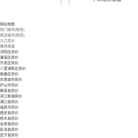
您可以尝试扩大搜索范围，或更改搜索关键词
网站地图
热门城市(新房)
周边城市(新房)
立即预约
九江房价
推荐楼盘
浔阳区房价
濂溪区房价
开发区房价
八里湖新区房价
柴桑区房价
共青城市房价
庐山市房价
都昌县房价
滨江新城房价
湖口县房价
瑞昌市房价
德安县房价
修水县房价
永修县房价
彭泽县房价
武宁县房价