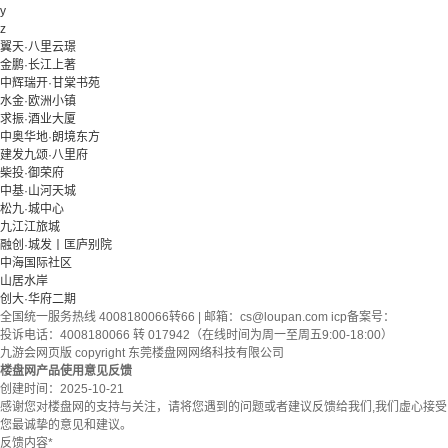
y
z
翼天·八里云璟
金鹏·长江上著
中辉瑞开·甘棠书苑
水金·欧洲小镇
求振·酒业大厦
中奥华地·朗境东方
建发九颂·八里府
柴投·御荣府
中基·山河天城
松九·城中心
九江江旅城
融创·城发丨匡庐别院
中海国际社区
山居水岸
创大·华府二期
全国统一服务热线 4008180066转66 | 邮箱：
cs@loupan.com
icp备案号：
投诉电话：4008180066 转 017942（在线时间为周一至周五9:00-18:00）
九游会网页版 copyright 东莞楼盘网网络科技有限公司
楼盘网产品使用意见反馈
创建时间：
2025-10-21
感谢您对楼盘网的支持与关注，请将您遇到的问题或者建议反馈给我们,我们虚心接受
您最诚挚的意见和建议。
反馈内容
*