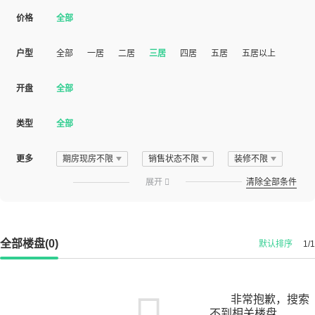
价格
全部
户型
全部
一居
二居
三居
四居
五居
五居以上
开盘
全部
类型
全部
更多
期房现房不限
销售状态不限
装修不限
展开

清除全部条件
全部楼盘(0)
默认排序
1/1
非常抱歉，搜索
不到相关楼盘