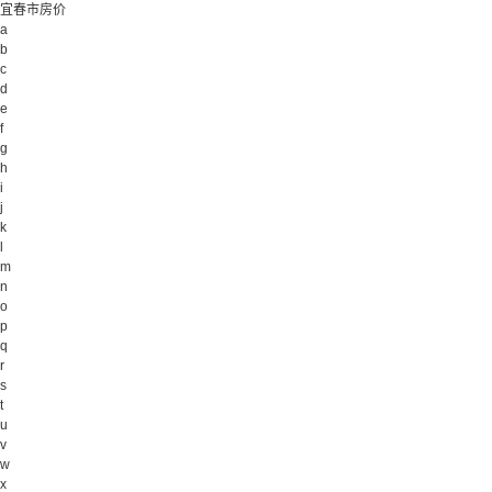
宜春市房价
a
b
c
d
e
f
g
h
i
j
k
l
m
n
o
p
q
r
s
t
u
v
w
x