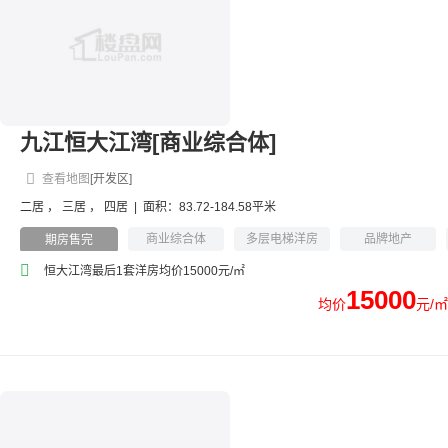
九江恒大江湾[商业综合体]
查看地图
[开发区]
二居
，
三居
，
四居
|
面积：83.72-184.58平米
商业综合体
多层电梯洋房
品牌地产
期房售完
墅质洋房
婚房
城市综合体
恒大江湾最后1套洋房均价15000元/㎡
江景房
教育地产
养老房
带装修
15000
均价
元/㎡