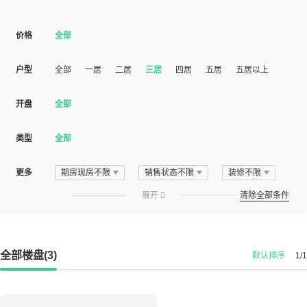
价格
全部
户型
全部
一居
二居
三居
四居
五居
五居以上
开盘
全部
类型
全部
更多
期房现房不限
销售状态不限
装修不限
展开

清除全部条件
全部楼盘(3)
默认排序
1/1