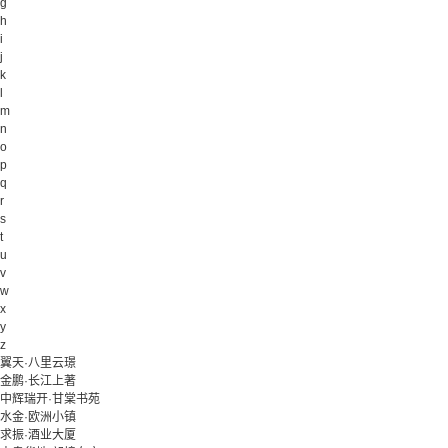
g
h
i
j
k
l
m
n
o
p
q
r
s
t
u
v
w
x
y
z
翼天·八里云璟
金鹏·长江上著
中辉瑞开·甘棠书苑
水金·欧洲小镇
求振·酒业大厦