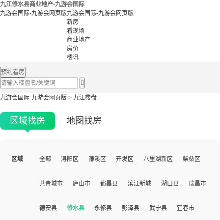
九江修水县商业地产-九游会国际
九游会国际-九游会网页版
九游会国际-九游会网页版
新房
看现场
商业地产
房价
楼讯
预约看房

九游会国际-九游会网页版
>
九江楼盘
区域找房
地图找房
区域
全部
浔阳区
濂溪区
开发区
八里湖新区
柴桑区
共青城市
庐山市
都昌县
滨江新城
湖口县
瑞昌市
德安县
修水县
永修县
彭泽县
武宁县
宜春市