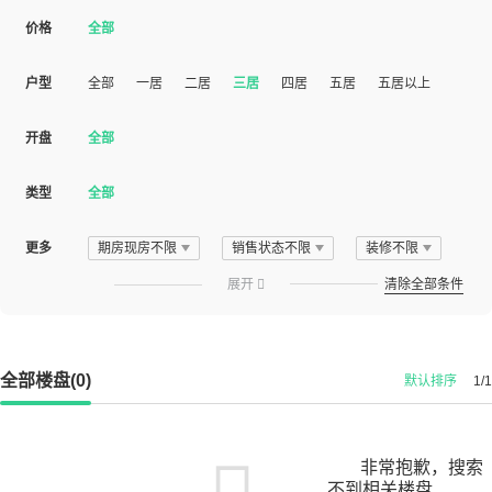
价格
全部
户型
全部
一居
二居
三居
四居
五居
五居以上
开盘
全部
类型
全部
更多
期房现房不限
销售状态不限
装修不限
展开

清除全部条件
全部楼盘(0)
默认排序
1/1
非常抱歉，搜索
不到相关楼盘