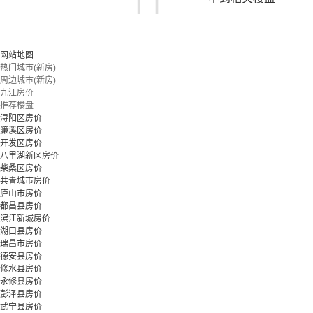
您可以尝试扩大搜索范围，或更改搜索关键词
网站地图
热门城市(新房)
周边城市(新房)
立即预约
九江房价
推荐楼盘
浔阳区房价
濂溪区房价
开发区房价
八里湖新区房价
柴桑区房价
共青城市房价
庐山市房价
都昌县房价
滨江新城房价
湖口县房价
瑞昌市房价
德安县房价
修水县房价
永修县房价
彭泽县房价
武宁县房价