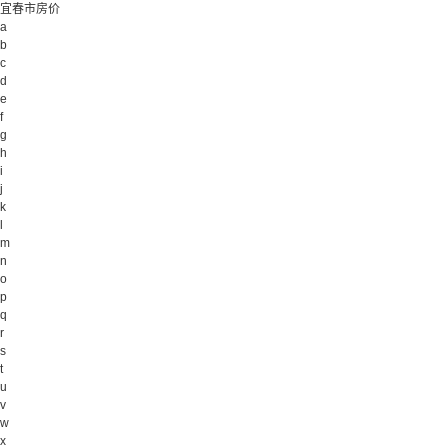
宜春市房价
a
b
c
d
e
f
g
h
i
j
k
l
m
n
o
p
q
r
s
t
u
v
w
x