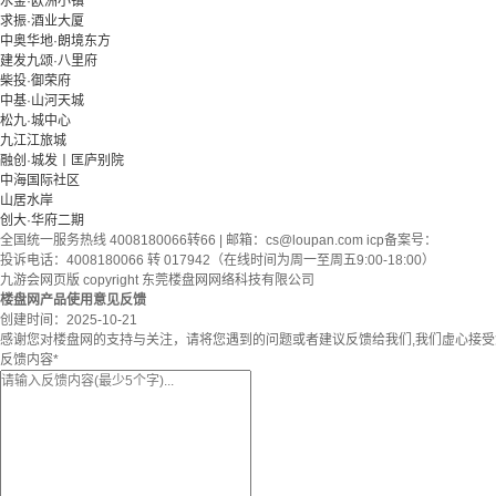
水金·欧洲小镇
求振·酒业大厦
中奥华地·朗境东方
建发九颂·八里府
柴投·御荣府
中基·山河天城
松九·城中心
九江江旅城
融创·城发丨匡庐别院
中海国际社区
山居水岸
创大·华府二期
全国统一服务热线 4008180066转66 | 邮箱：
cs@loupan.com
icp备案号：
投诉电话：4008180066 转 017942（在线时间为周一至周五9:00-18:00）
九游会网页版 copyright 东莞楼盘网网络科技有限公司
楼盘网产品使用意见反馈
创建时间：
2025-10-21
感谢您对楼盘网的支持与关注，请将您遇到的问题或者建议反馈给我们,我们虚心接
反馈内容
*