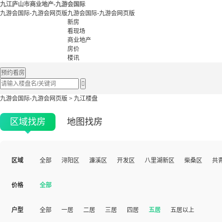
九江庐山市商业地产-九游会国际
九游会国际-九游会网页版
九游会国际-九游会网页版
新房
看现场
商业地产
房价
楼讯
预约看房

九游会国际-九游会网页版
>
九江楼盘
区域找房
地图找房
区域
全部
浔阳区
濂溪区
开发区
八里湖新区
柴桑区
共
价格
全部
户型
全部
一居
二居
三居
四居
五居
五居以上