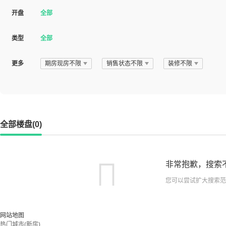
开盘
全部
类型
全部
更多
期房现房不限
销售状态不限
装修不限
全部楼盘(0)
非常抱歉，搜索
您可以尝试扩大搜索范
网站地图
热门城市(新房)