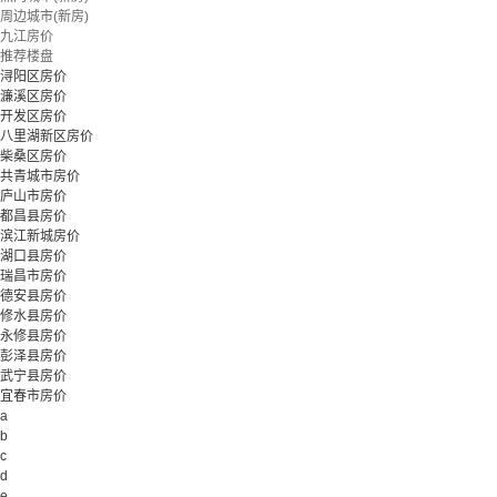
周边城市(新房)
九江房价
推荐楼盘
浔阳区房价
濂溪区房价
开发区房价
八里湖新区房价
柴桑区房价
共青城市房价
庐山市房价
都昌县房价
滨江新城房价
湖口县房价
瑞昌市房价
德安县房价
修水县房价
永修县房价
彭泽县房价
武宁县房价
宜春市房价
a
b
c
d
e