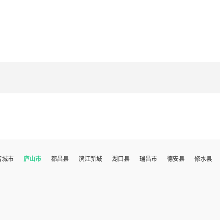
青城市
庐山市
都昌县
滨江新城
湖口县
瑞昌市
德安县
修水县