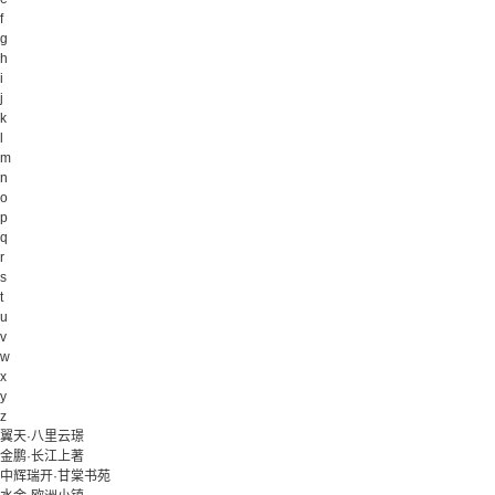
f
g
h
i
j
k
l
m
n
o
p
q
r
s
t
u
v
w
x
y
z
翼天·八里云璟
金鹏·长江上著
中辉瑞开·甘棠书苑