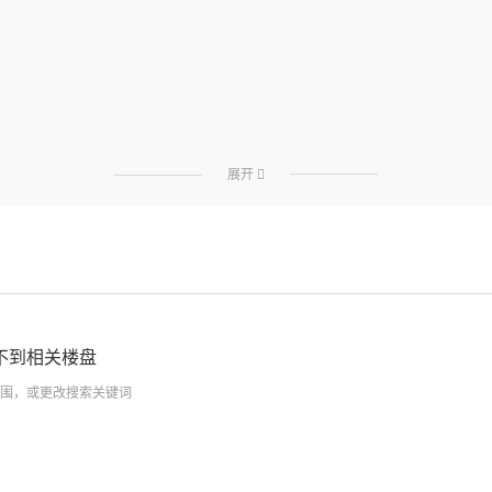
展开

不到相关楼盘
围，或更改搜索关键词