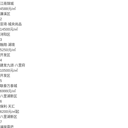
江南锦城
4588元/㎡
濂溪区
2
亚琦·城央尚品
14500元/㎡
浔阳区
3
融翔·湖境
5250元/㎡
开发区
4
建发九颂·八里府
10500元/㎡
开发区
5
联泰万泰城
6999元/㎡
八里湖新区
6
保利·天汇
6200元/㎡起
八里湖新区
7
澜岸雲庐