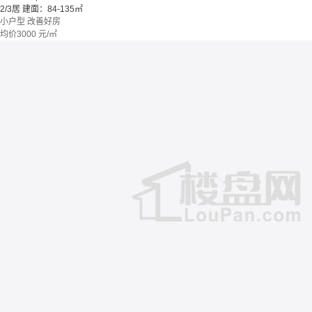
2/3居
建面：84-135㎡
小户型
改善好房
均价
3000
元/㎡