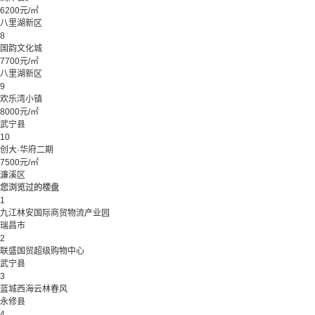
6200元/㎡
八里湖新区
8
国韵文化城
7700元/㎡
八里湖新区
9
欢乐湾小镇
8000元/㎡
武宁县
10
创大·华府二期
7500元/㎡
濂溪区
您浏览过的楼盘
1
九江林安国际商贸物流产业园
瑞昌市
2
联盛国贸超级购物中心
武宁县
3
蓝城西海云林春风
永修县
4