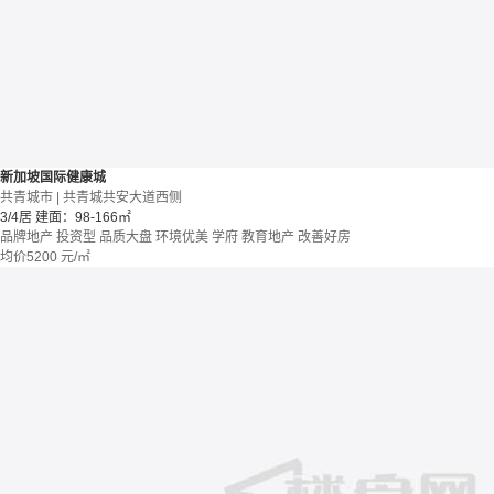
新加坡国际健康城
共青城市 | 共青城共安大道西侧
3/4居
建面：98-166㎡
品牌地产
投资型
品质大盘
环境优美
学府
教育地产
改善好房
均价
5200
元/㎡