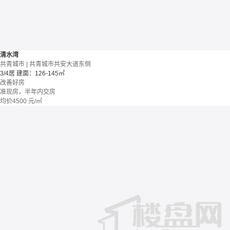
清水湾
共青城市 | 共青城市共安大道东侧
3/4居
建面：126-145㎡
改善好房
准现房，半年内交房
均价
4500
元/㎡