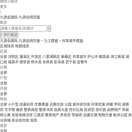
微信小程序
更多
/
九游会国际-九游会网页版
新房


预约看房
九游会国际-九游会网页版
>
九江楼盘
>
共青城市楼盘
区域找房
地图找房
区域
全部
浔阳区
濂溪区
开发区
八里湖新区
柴桑区
共青城市
庐山市
都昌县
滨江新城
湖
口县
瑞昌市
德安县
修水县
永修县
彭泽县
武宁县
宜春市
价格
全部
户型
全部
开盘
全部
特色
全部
小户型
改善好房
优惠楼盘
近期交房
公园
城市综合体
环境优美
供暖
学府
湖景
房
写字楼
婚房
墅质高层
墅质洋房
品质大盘
性价比高
投资型
游乐园
品牌地产
带装
修公寓
多层电梯洋房
江景房
教育地产
养老房
带装修
迅捷交通
购物方便
毗邻公园
商
业商铺
商业综合体
现房
类型
全部