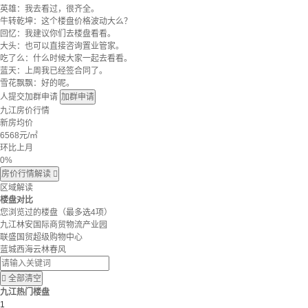
英雄：我去看过，很齐全。
牛转乾坤：这个楼盘价格波动大么？
回忆：我建议你们去楼盘看看。
大头：也可以直接咨询置业管家。
吃了么：什么时候大家一起去看看。
蓝天：上周我已经签合同了。
雪花飘飘：好的呢。
人提交加群申请
加群申请
九江房价行情
新房均价
6568
元/㎡
环比上月
0%
房价行情解读

区域解读
楼盘对比
您浏览过的楼盘
（最多选4项）
九江林安国际商贸物流产业园
联盛国贸超级购物中心
蓝城西海云林春风

全部清空
九江热门楼盘
1