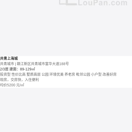
共青上海城
共青城市 | 赣江新区共青城市富华大道188号
2/3居
建面：89-129㎡
投资型
性价比高
墅质高层
公园
环境优美
养老房
毗邻公园
小户型
改善好房
现房，交房快，入住便利
均价
5200
元/㎡