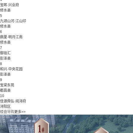
宝晖·兴业府
修水县
5
九颂山河·江山印
修水县
6
鼎厦·明月江南
修水县
7
御珑汇
彭泽县
8
和兴·中央花园
彭泽县
9
宝梁东苑
都昌县
10
佳源舜弘·阅浔府
浔阳区
楼盘导购
更多>>