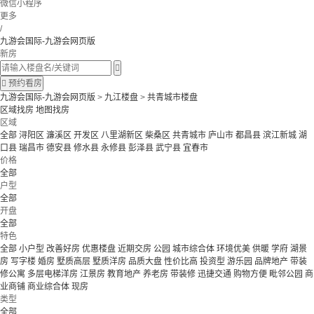
微信小程序
更多
/
九游会国际-九游会网页版
新房


预约看房
九游会国际-九游会网页版
>
九江楼盘
>
共青城市楼盘
区域找房
地图找房
区域
全部
浔阳区
濂溪区
开发区
八里湖新区
柴桑区
共青城市
庐山市
都昌县
滨江新城
湖
口县
瑞昌市
德安县
修水县
永修县
彭泽县
武宁县
宜春市
价格
全部
户型
全部
开盘
全部
特色
全部
小户型
改善好房
优惠楼盘
近期交房
公园
城市综合体
环境优美
供暖
学府
湖景
房
写字楼
婚房
墅质高层
墅质洋房
品质大盘
性价比高
投资型
游乐园
品牌地产
带装
修公寓
多层电梯洋房
江景房
教育地产
养老房
带装修
迅捷交通
购物方便
毗邻公园
商
业商铺
商业综合体
现房
类型
全部