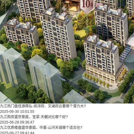
九江热门盘佳源舜弘·阅浔府、文澜府云著哪个潜力大?
2025-06-30 10:01:55
九江购房盛世豪庭、宝梁·天樾对比哪个好?
2025-06-28 09:36:47
九江优质楼盘盛世豪庭、中基·山河天城哪个适合住?
2025-06-27 09:41:44