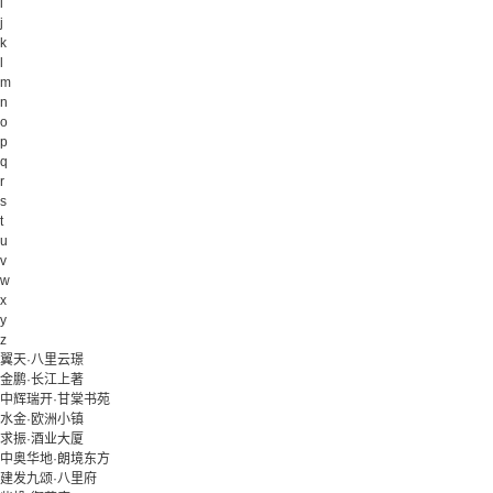
i
j
k
l
m
n
o
p
q
r
s
t
u
v
w
x
y
z
翼天·八里云璟
金鹏·长江上著
中辉瑞开·甘棠书苑
水金·欧洲小镇
求振·酒业大厦
中奥华地·朗境东方
建发九颂·八里府