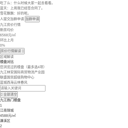
吃了么：什么时候大家一起去看看。
蓝天：上周我已经签合同了。
雪花飘飘：好的呢。
人提交加群申请
加群申请
九江房价行情
新房均价
6568
元/㎡
环比上月
0%
房价行情解读

区域解读
楼盘对比
您浏览过的楼盘
（最多选4项）
九江林安国际商贸物流产业园
联盛国贸超级购物中心
蓝城西海云林春风

全部清空
九江热门楼盘
1
江南锦城
4588元/㎡
濂溪区
2