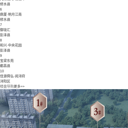
修水县
6
鼎厦·明月江南
修水县
7
御珑汇
彭泽县
8
和兴·中央花园
彭泽县
9
宝梁东苑
都昌县
10
佳源舜弘·阅浔府
浔阳区
楼盘导购
更多>>