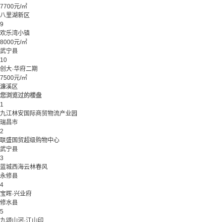
7700元/㎡
八里湖新区
9
欢乐湾小镇
8000元/㎡
武宁县
10
创大·华府二期
7500元/㎡
濂溪区
您浏览过的楼盘
1
九江林安国际商贸物流产业园
瑞昌市
2
联盛国贸超级购物中心
武宁县
3
蓝城西海云林春风
永修县
4
宝晖·兴业府
修水县
5
九颂山河·江山印