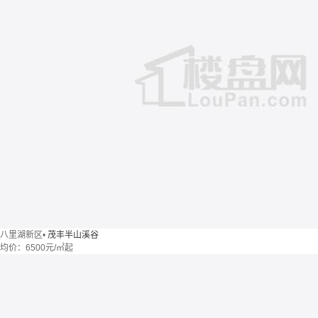
八里湖新区
•
茂丰半山溪谷
均价：
6500元/㎡起