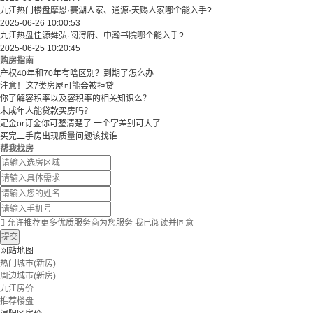
九江热门楼盘摩恩·赛湖人家、通源·天赐人家哪个能入手?
2025-06-26 10:00:53
九江热盘佳源舜弘·阅浔府、中瀚书院哪个能入手?
2025-06-25 10:20:45
购房指南
产权40年和70年有啥区别？到期了怎么办
注意！这7类房屋可能会被拒贷
你了解容积率以及容积率的相关知识么？
未成年人能贷款买房吗？
定金or订金你可整清楚了 一个字差别可大了
买完二手房出现质量问题该找谁
帮我找房

允许推荐更多优质服务商为您服务
我已阅读并同意
提交
网站地图
热门城市(新房)
周边城市(新房)
九江房价
推荐楼盘