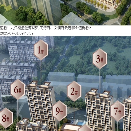
速看！九江楼盘佳源舜弘·阅浔府、文澜府云著哪个值得看?
2025-07-01 09:48:39