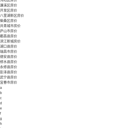
浔阳区房价
濂溪区房价
开发区房价
八里湖新区房价
柴桑区房价
共青城市房价
庐山市房价
都昌县房价
滨江新城房价
湖口县房价
瑞昌市房价
德安县房价
修水县房价
永修县房价
彭泽县房价
武宁县房价
宜春市房价
a
b
c
d
e
f
g
h