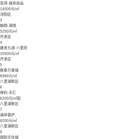
亚琦·城央尚品
14500元/㎡
浔阳区
3
融翔·湖境
5250元/㎡
开发区
4
建发九颂·八里府
10500元/㎡
开发区
5
联泰万泰城
6999元/㎡
八里湖新区
6
保利·天汇
6200元/㎡起
八里湖新区
7
澜岸雲庐
6200元/㎡
八里湖新区
8
国韵文化城