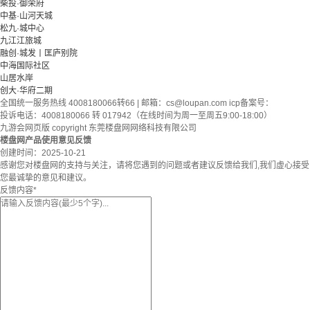
柴投·御荣府
中基·山河天城
松九·城中心
九江江旅城
融创·城发丨匡庐别院
中海国际社区
山居水岸
创大·华府二期
全国统一服务热线 4008180066转66 | 邮箱：
cs@loupan.com
icp备案号：
投诉电话：4008180066 转 017942（在线时间为周一至周五9:00-18:00）
九游会网页版 copyright 东莞楼盘网网络科技有限公司
楼盘网产品使用意见反馈
创建时间：
2025-10-21
感谢您对楼盘网的支持与关注，请将您遇到的问题或者建议反馈给我们,我们虚心接受
您最诚挚的意见和建议。
反馈内容
*