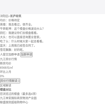
浔阳区
•
匡庐晓筑
均价：
价格待定
英雄：我去看过，很齐全。
牛转乾坤：这个楼盘价格波动大么？
回忆：我建议你们去楼盘看看。
大头：也可以直接咨询置业管家。
吃了么：什么时候大家一起去看看。
蓝天：上周我已经签合同了。
雪花飘飘：好的呢。
人提交加群申请
加群申请
九江房价行情
新房均价
6568
元/㎡
环比上月
0%
房价行情解读

区域解读
楼盘对比
您浏览过的楼盘
（最多选4项）
九江林安国际商贸物流产业园
联盛国贸超级购物中心