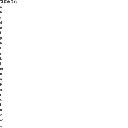
宜春市房价
a
b
c
d
e
f
g
h
i
j
k
l
m
n
o
p
q
r
s
t
u
v
w
x