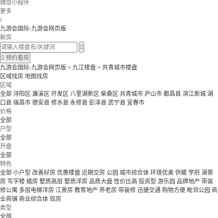
微信小程序
更多
/
九游会国际-九游会网页版
新房


预约看房
九游会国际-九游会网页版
>
九江楼盘
>
共青城市楼盘
区域找房
地图找房
区域
全部
浔阳区
濂溪区
开发区
八里湖新区
柴桑区
共青城市
庐山市
都昌县
滨江新城
湖
口县
瑞昌市
德安县
修水县
永修县
彭泽县
武宁县
宜春市
价格
全部
户型
全部
开盘
全部
特色
全部
小户型
改善好房
优惠楼盘
近期交房
公园
城市综合体
环境优美
供暖
学府
湖景
房
写字楼
婚房
墅质高层
墅质洋房
品质大盘
性价比高
投资型
游乐园
品牌地产
带装
修公寓
多层电梯洋房
江景房
教育地产
养老房
带装修
迅捷交通
购物方便
毗邻公园
商
业商铺
商业综合体
现房
类型
全部