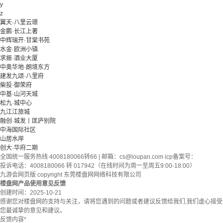
y
z
翼天·八里云璟
金鹏·长江上著
中辉瑞开·甘棠书苑
水金·欧洲小镇
求振·酒业大厦
中奥华地·朗境东方
建发九颂·八里府
柴投·御荣府
中基·山河天城
松九·城中心
九江江旅城
融创·城发丨匡庐别院
中海国际社区
山居水岸
创大·华府二期
全国统一服务热线 4008180066转66 | 邮箱：
cs@loupan.com
icp备案号：
投诉电话：4008180066 转 017942（在线时间为周一至周五9:00-18:00）
九游会网页版 copyright 东莞楼盘网网络科技有限公司
楼盘网产品使用意见反馈
创建时间：
2025-10-21
感谢您对楼盘网的支持与关注，请将您遇到的问题或者建议反馈给我们,我们虚心接受
您最诚挚的意见和建议。
反馈内容
*