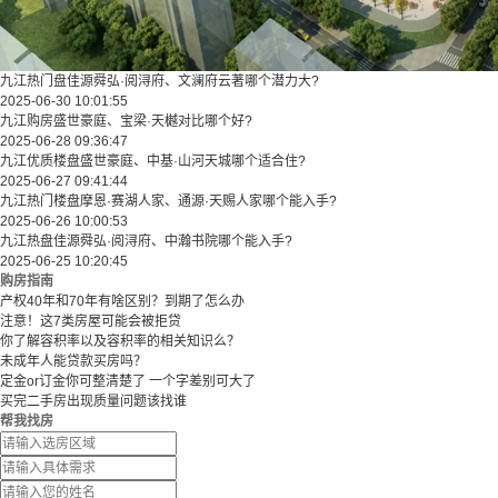
九江热门盘佳源舜弘·阅浔府、文澜府云著哪个潜力大?
2025-06-30 10:01:55
九江购房盛世豪庭、宝梁·天樾对比哪个好?
2025-06-28 09:36:47
九江优质楼盘盛世豪庭、中基·山河天城哪个适合住?
2025-06-27 09:41:44
九江热门楼盘摩恩·赛湖人家、通源·天赐人家哪个能入手?
2025-06-26 10:00:53
九江热盘佳源舜弘·阅浔府、中瀚书院哪个能入手?
2025-06-25 10:20:45
购房指南
产权40年和70年有啥区别？到期了怎么办
注意！这7类房屋可能会被拒贷
你了解容积率以及容积率的相关知识么？
未成年人能贷款买房吗？
定金or订金你可整清楚了 一个字差别可大了
买完二手房出现质量问题该找谁
帮我找房