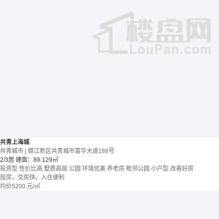
共青上海城
共青城市 | 赣江新区共青城市富华大道188号
2/3居
建面：89-129㎡
投资型
性价比高
墅质高层
公园
环境优美
养老房
毗邻公园
小户型
改善好房
现房，交房快，入住便利
均价
5200
元/㎡