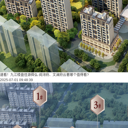
速看！九江楼盘佳源舜弘·阅浔府、文澜府云著哪个值得看?
2025-07-01 09:48:39