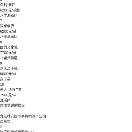
保利·天汇
6200元/㎡起
八里湖新区
7
澜岸雲庐
6200元/㎡
八里湖新区
8
国韵文化城
7700元/㎡
八里湖新区
9
欢乐湾小镇
8000元/㎡
武宁县
10
创大·华府二期
7500元/㎡
濂溪区
您浏览过的楼盘
1
九江林安国际商贸物流产业园
瑞昌市
2