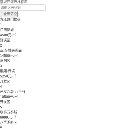
蓝城西海云林春风

全部清空
九江热门楼盘
1
江南锦城
4588元/㎡
濂溪区
2
亚琦·城央尚品
14500元/㎡
浔阳区
3
融翔·湖境
5250元/㎡
开发区
4
建发九颂·八里府
10500元/㎡
开发区
5
联泰万泰城
6999元/㎡
八里湖新区
6