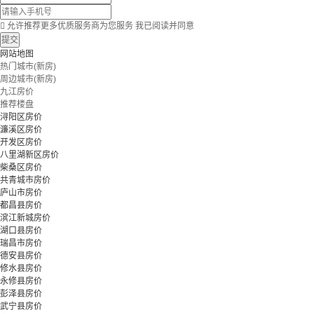

允许推荐更多优质服务商为您服务
我已阅读并同意
提交
网站地图
热门城市(新房)
周边城市(新房)
九江房价
推荐楼盘
浔阳区房价
濂溪区房价
开发区房价
八里湖新区房价
柴桑区房价
共青城市房价
庐山市房价
都昌县房价
滨江新城房价
湖口县房价
瑞昌市房价
德安县房价
修水县房价
永修县房价
彭泽县房价
武宁县房价