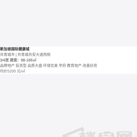
新加坡国际健康城
共青城市 | 共青城共安大道西侧
3/4居
建面：98-166㎡
品牌地产
投资型
品质大盘
环境优美
学府
教育地产
改善好房
均价
5200
元/㎡