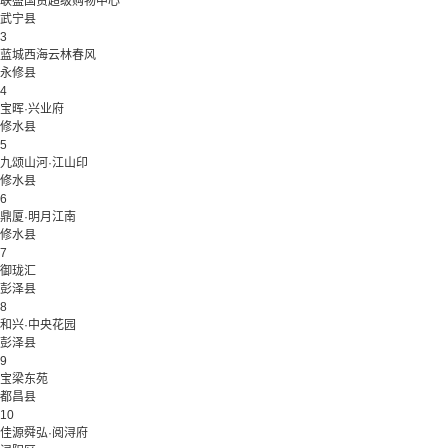
联盛国贸超级购物中心
武宁县
3
蓝城西海云林春风
永修县
4
宝晖·兴业府
修水县
5
九颂山河·江山印
修水县
6
鼎厦·明月江南
修水县
7
御珑汇
彭泽县
8
和兴·中央花园
彭泽县
9
宝梁东苑
都昌县
10
佳源舜弘·阅浔府