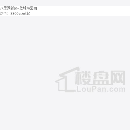
八里湖新区
•
蓝城海棠园
均价：
8300元/㎡起