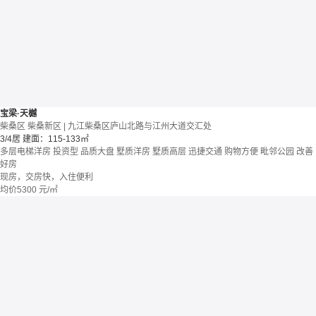
宝梁·天樾
柴桑区 柴桑新区 | 九江柴桑区庐山北路与江州大道交汇处
3/4居
建面：115-133㎡
多层电梯洋房
投资型
品质大盘
墅质洋房
墅质高层
迅捷交通
购物方便
毗邻公园
改善
好房
现房，交房快，入住便利
均价
5300
元/㎡