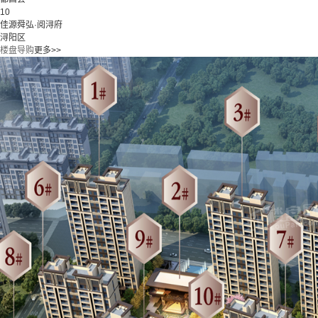
10
佳源舜弘·阅浔府
浔阳区
楼盘导购
更多>>