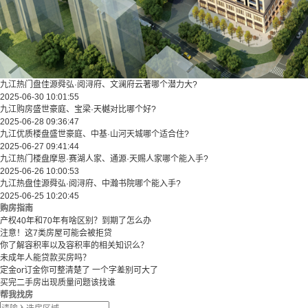
九江热门盘佳源舜弘·阅浔府、文澜府云著哪个潜力大?
2025-06-30 10:01:55
九江购房盛世豪庭、宝梁·天樾对比哪个好?
2025-06-28 09:36:47
九江优质楼盘盛世豪庭、中基·山河天城哪个适合住?
2025-06-27 09:41:44
九江热门楼盘摩恩·赛湖人家、通源·天赐人家哪个能入手?
2025-06-26 10:00:53
九江热盘佳源舜弘·阅浔府、中瀚书院哪个能入手?
2025-06-25 10:20:45
购房指南
产权40年和70年有啥区别？到期了怎么办
注意！这7类房屋可能会被拒贷
你了解容积率以及容积率的相关知识么？
未成年人能贷款买房吗？
定金or订金你可整清楚了 一个字差别可大了
买完二手房出现质量问题该找谁
帮我找房