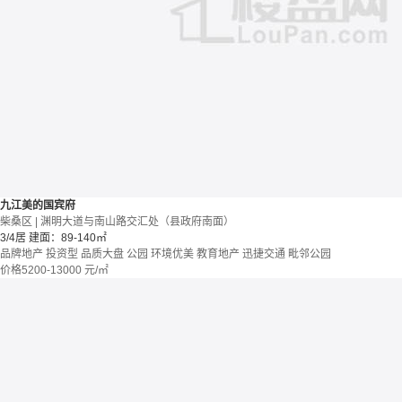
九江美的国宾府
柴桑区 | 渊明大道与南山路交汇处（县政府南面）
3/4居
建面：89-140㎡
品牌地产
投资型
品质大盘
公园
环境优美
教育地产
迅捷交通
毗邻公园
价格
5200-13000
元/㎡