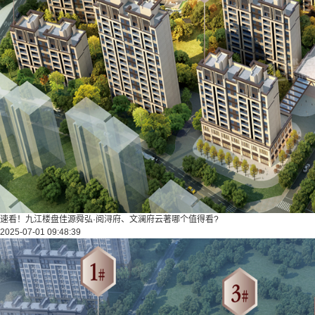
速看！九江楼盘佳源舜弘·阅浔府、文澜府云著哪个值得看?
2025-07-01 09:48:39