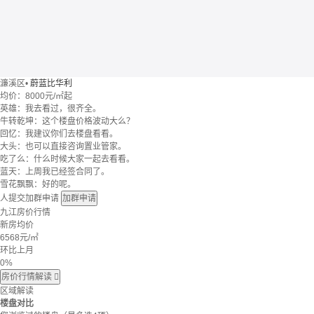
濂溪区
•
蔚蓝比华利
均价：
8000元/㎡起
英雄：我去看过，很齐全。
牛转乾坤：这个楼盘价格波动大么？
回忆：我建议你们去楼盘看看。
大头：也可以直接咨询置业管家。
吃了么：什么时候大家一起去看看。
蓝天：上周我已经签合同了。
雪花飘飘：好的呢。
人提交加群申请
加群申请
九江房价行情
新房均价
6568
元/㎡
环比上月
0%
房价行情解读

区域解读
楼盘对比