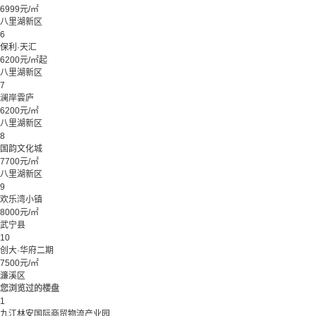
6999元/㎡
八里湖新区
6
保利·天汇
6200元/㎡起
八里湖新区
7
澜岸雲庐
6200元/㎡
八里湖新区
8
国韵文化城
7700元/㎡
八里湖新区
9
欢乐湾小镇
8000元/㎡
武宁县
10
创大·华府二期
7500元/㎡
濂溪区
您浏览过的楼盘
1
九江林安国际商贸物流产业园