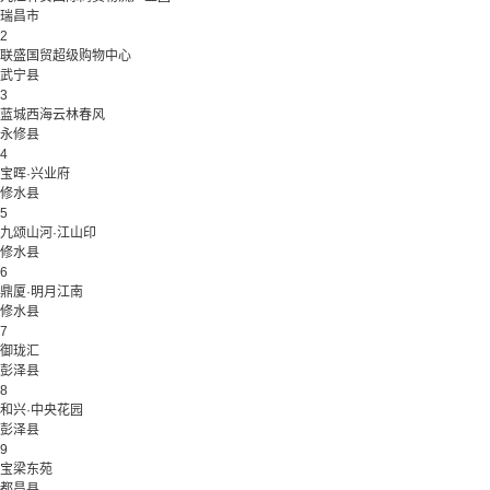
瑞昌市
2
联盛国贸超级购物中心
武宁县
3
蓝城西海云林春风
永修县
4
宝晖·兴业府
修水县
5
九颂山河·江山印
修水县
6
鼎厦·明月江南
修水县
7
御珑汇
彭泽县
8
和兴·中央花园
彭泽县
9
宝梁东苑
都昌县