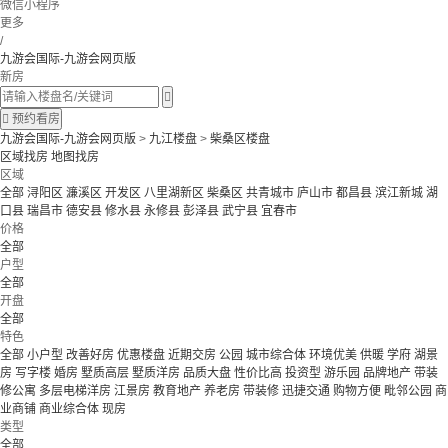
微信小程序
更多
/
九游会国际-九游会网页版
新房


预约看房
九游会国际-九游会网页版
>
九江楼盘
>
柴桑区楼盘
区域找房
地图找房
区域
全部
浔阳区
濂溪区
开发区
八里湖新区
柴桑区
共青城市
庐山市
都昌县
滨江新城
湖
口县
瑞昌市
德安县
修水县
永修县
彭泽县
武宁县
宜春市
价格
全部
户型
全部
开盘
全部
特色
全部
小户型
改善好房
优惠楼盘
近期交房
公园
城市综合体
环境优美
供暖
学府
湖景
房
写字楼
婚房
墅质高层
墅质洋房
品质大盘
性价比高
投资型
游乐园
品牌地产
带装
修公寓
多层电梯洋房
江景房
教育地产
养老房
带装修
迅捷交通
购物方便
毗邻公园
商
业商铺
商业综合体
现房
类型
全部