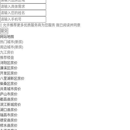

允许推荐更多优质服务商为您服务
我已阅读并同意
提交
网站地图
热门城市(新房)
周边城市(新房)
九江房价
推荐楼盘
浔阳区房价
濂溪区房价
开发区房价
八里湖新区房价
柴桑区房价
共青城市房价
庐山市房价
都昌县房价
滨江新城房价
湖口县房价
瑞昌市房价
德安县房价
修水县房价