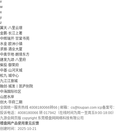
v
w
x
y
z
翼天·八里云璟
金鹏·长江上著
中辉瑞开·甘棠书苑
水金·欧洲小镇
求振·酒业大厦
中奥华地·朗境东方
建发九颂·八里府
柴投·御荣府
中基·山河天城
松九·城中心
九江江旅城
融创·城发丨匡庐别院
中海国际社区
山居水岸
创大·华府二期
全国统一服务热线 4008180066转66 | 邮箱：
cs@loupan.com
icp备案号：
投诉电话：4008180066 转 017942（在线时间为周一至周五9:00-18:00）
九游会网页版 copyright 东莞楼盘网网络科技有限公司
楼盘网产品使用意见反馈
创建时间：
2025-10-21