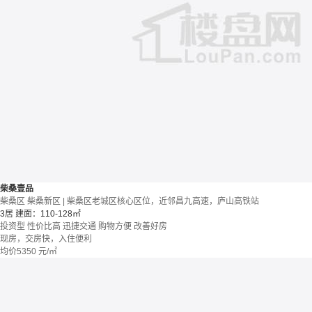
柴桑壹品
柴桑区 柴桑新区 | 柴桑区老城区核心区位，近邻昌九高速，庐山高铁站
3居
建面：110-128㎡
投资型
性价比高
迅捷交通
购物方便
改善好房
现房，交房快，入住便利
均价
5350
元/㎡