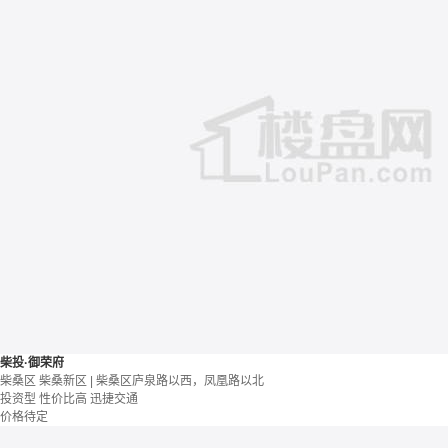
柴投·御荣府
柴桑区 柴桑新区 | 柴桑区庐泉路以西，凤凰路以北
投资型
性价比高
迅捷交通
价格待定