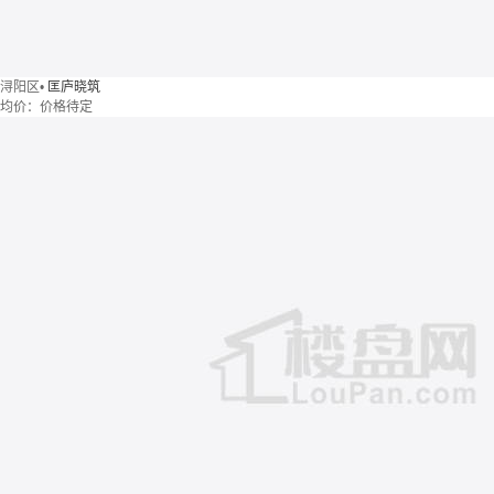
浔阳区
•
匡庐晓筑
均价：
价格待定