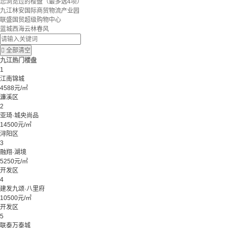
您浏览过的楼盘
（最多选4项）
九江林安国际商贸物流产业园
联盛国贸超级购物中心
蓝城西海云林春风

全部清空
九江热门楼盘
1
江南锦城
4588元/㎡
濂溪区
2
亚琦·城央尚品
14500元/㎡
浔阳区
3
融翔·湖境
5250元/㎡
开发区
4
建发九颂·八里府
10500元/㎡
开发区
5
联泰万泰城