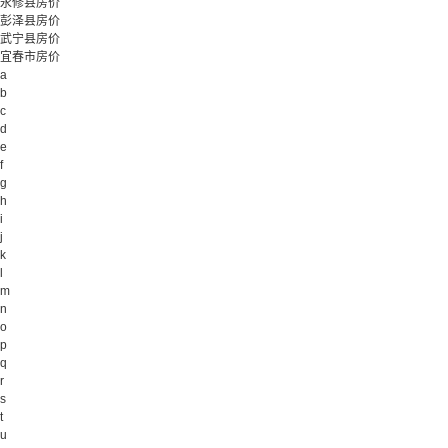
永修县房价
彭泽县房价
武宁县房价
宜春市房价
a
b
c
d
e
f
g
h
i
j
k
l
m
n
o
p
q
r
s
t
u