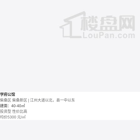
学府公馆
柴桑区 柴桑新区 | 江州大道以北，县一中以东
建面：40-40㎡
投资型
性价比高
均价
5300
元/㎡