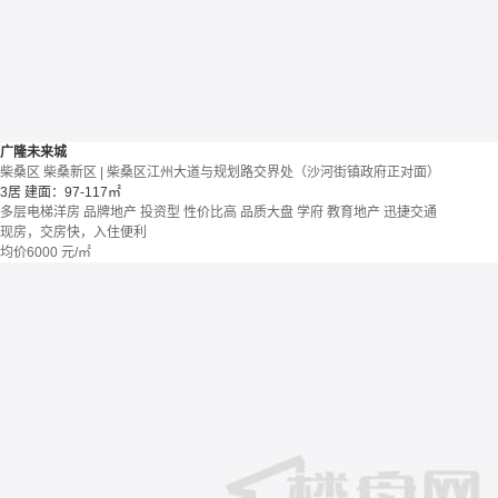
广隆未来城
柴桑区 柴桑新区 | 柴桑区江州大道与规划路交界处（沙河街镇政府正对面）
3居
建面：97-117㎡
多层电梯洋房
品牌地产
投资型
性价比高
品质大盘
学府
教育地产
迅捷交通
现房，交房快，入住便利
均价
6000
元/㎡