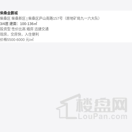
柴桑金鹏城
柴桑区 柴桑新区 | 柴桑区庐山南路157号（原地矿局九一六大队）
3/4居
建面：100-136㎡
投资型
性价比高
婚房
迅捷交通
现房，交房快，入住便利
价格
5500-6000
元/㎡