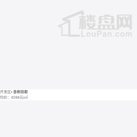
开发区
•
香榭丽都
均价：
4598元/㎡