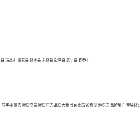
口县
瑞昌市
德安县
修水县
永修县
彭泽县
武宁县
宜春市
房
写字楼
婚房
墅质高层
墅质洋房
品质大盘
性价比高
投资型
游乐园
品牌地产
带装修