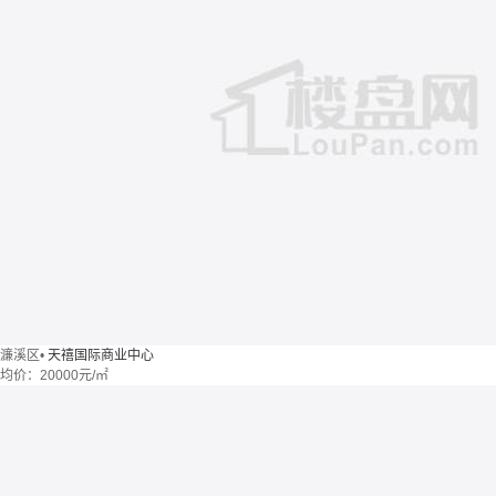
濂溪区
•
天禧国际商业中心
均价：
20000元/㎡