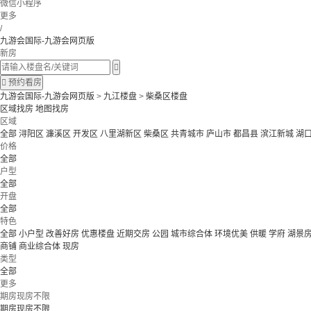
微信小程序
更多
/
九游会国际-九游会网页版
新房


预约看房
九游会国际-九游会网页版
>
九江楼盘
>
柴桑区楼盘
区域找房
地图找房
区域
全部
浔阳区
濂溪区
开发区
八里湖新区
柴桑区
共青城市
庐山市
都昌县
滨江新城
湖
价格
全部
户型
全部
开盘
全部
特色
全部
小户型
改善好房
优惠楼盘
近期交房
公园
城市综合体
环境优美
供暖
学府
湖景
商铺
商业综合体
现房
类型
全部
更多
期房现房不限
期房现房不限