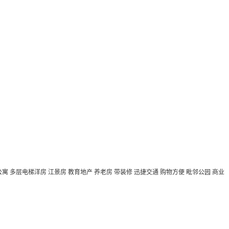
公寓
多层电梯洋房
江景房
教育地产
养老房
带装修
迅捷交通
购物方便
毗邻公园
商业