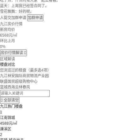
吃了么：什么时候大家一起去看看。
蓝天：上周我已经签合同了。
雪花飘飘：好的呢。
人提交加群申请
加群申请
九江房价行情
新房均价
6568
元/㎡
环比上月
0%
房价行情解读

区域解读
楼盘对比
您浏览过的楼盘
（最多选4项）
九江林安国际商贸物流产业园
联盛国贸超级购物中心
蓝城西海云林春风

全部清空
九江热门楼盘
1
江南锦城
4588元/㎡
濂溪区
2