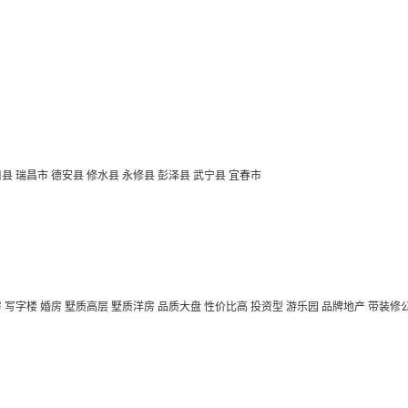
口县
瑞昌市
德安县
修水县
永修县
彭泽县
武宁县
宜春市
房
写字楼
婚房
墅质高层
墅质洋房
品质大盘
性价比高
投资型
游乐园
品牌地产
带装修