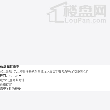
信华·滨江华府
滨江新城 | 九江市彭泽县狄公湖健走步道信华香堤湖畔西北侧约30米
建面：89-134㎡
毗邻公园
商业商铺
价格待定
最受关注的楼盘