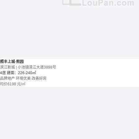
照丰上城·熙园
滨江新城 | 小池镇清江大道3898号
4居
建面：226-240㎡
品牌地产
环境优美
改善好房
均价
6198
元/㎡