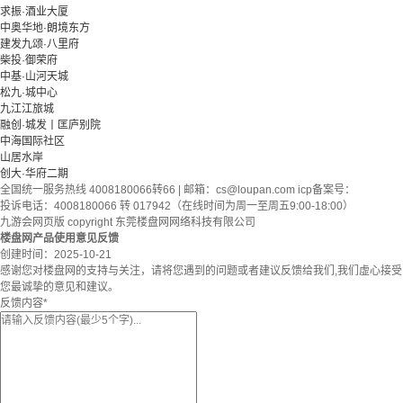
求振·酒业大厦
中奥华地·朗境东方
建发九颂·八里府
柴投·御荣府
中基·山河天城
松九·城中心
九江江旅城
融创·城发丨匡庐别院
中海国际社区
山居水岸
创大·华府二期
全国统一服务热线 4008180066转66 | 邮箱：
cs@loupan.com
icp备案号：
投诉电话：4008180066 转 017942（在线时间为周一至周五9:00-18:00）
九游会网页版 copyright 东莞楼盘网网络科技有限公司
楼盘网产品使用意见反馈
创建时间：
2025-10-21
感谢您对楼盘网的支持与关注，请将您遇到的问题或者建议反馈给我们,我们虚心接受
您最诚挚的意见和建议。
反馈内容
*