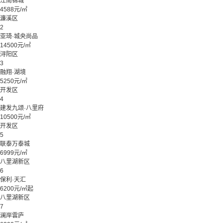
江南锦城
4588元/㎡
濂溪区
2
亚琦·城央尚品
14500元/㎡
浔阳区
3
融翔·湖境
5250元/㎡
开发区
4
建发九颂·八里府
10500元/㎡
开发区
5
联泰万泰城
6999元/㎡
八里湖新区
6
保利·天汇
6200元/㎡起
八里湖新区
7
澜岸雲庐