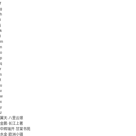
f
g
h
i
j
k
l
m
n
o
p
q
r
s
t
u
v
w
x
y
z
翼天·八里云璟
金鹏·长江上著
中辉瑞开·甘棠书苑
水金·欧洲小镇