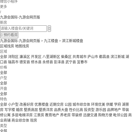
微信小程序
更多
/
九游会国际-九游会网页版
新房


预约看房
九游会国际-九游会网页版
>
九江楼盘
>
滨江新城楼盘
区域找房
地图找房
区域
全部
浔阳区
濂溪区
开发区
八里湖新区
柴桑区
共青城市
庐山市
都昌县
滨江新城
湖
口县
瑞昌市
德安县
修水县
永修县
彭泽县
武宁县
宜春市
价格
全部
户型
全部
开盘
全部
特色
全部
小户型
改善好房
优惠楼盘
近期交房
公园
城市综合体
环境优美
供暖
学府
湖景
房
写字楼
婚房
墅质高层
墅质洋房
品质大盘
性价比高
投资型
游乐园
品牌地产
带装
修公寓
多层电梯洋房
江景房
教育地产
养老房
带装修
迅捷交通
购物方便
毗邻公园
商
业商铺
商业综合体
现房
类型
全部