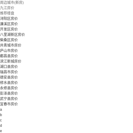
周边城市(新房)
九江房价
推荐楼盘
浔阳区房价
濂溪区房价
开发区房价
八里湖新区房价
柴桑区房价
共青城市房价
庐山市房价
都昌县房价
滨江新城房价
湖口县房价
瑞昌市房价
德安县房价
修水县房价
永修县房价
彭泽县房价
武宁县房价
宜春市房价
a
b
c
d
e