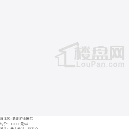
濂溪区
•
新湖庐山国际
均价：
12000元/㎡