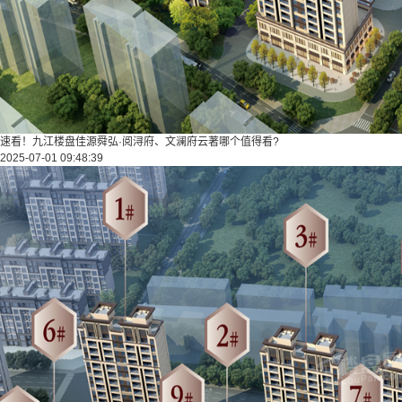
速看！九江楼盘佳源舜弘·阅浔府、文澜府云著哪个值得看?
2025-07-01 09:48:39