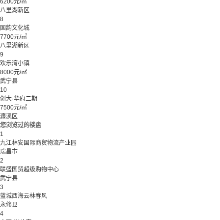
6200元/㎡
八里湖新区
8
国韵文化城
7700元/㎡
八里湖新区
9
欢乐湾小镇
8000元/㎡
武宁县
10
创大·华府二期
7500元/㎡
濂溪区
您浏览过的楼盘
1
九江林安国际商贸物流产业园
瑞昌市
2
联盛国贸超级购物中心
武宁县
3
蓝城西海云林春风
永修县
4