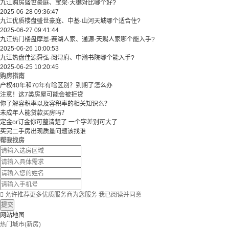
九江购房盛世豪庭、宝梁·天樾对比哪个好?
2025-06-28 09:36:47
九江优质楼盘盛世豪庭、中基·山河天城哪个适合住?
2025-06-27 09:41:44
九江热门楼盘摩恩·赛湖人家、通源·天赐人家哪个能入手?
2025-06-26 10:00:53
九江热盘佳源舜弘·阅浔府、中瀚书院哪个能入手?
2025-06-25 10:20:45
购房指南
产权40年和70年有啥区别？到期了怎么办
注意！这7类房屋可能会被拒贷
你了解容积率以及容积率的相关知识么？
未成年人能贷款买房吗？
定金or订金你可整清楚了 一个字差别可大了
买完二手房出现质量问题该找谁
帮我找房

允许推荐更多优质服务商为您服务
我已阅读并同意
提交
网站地图
热门城市(新房)