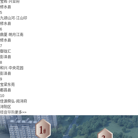
宝晖·兴业府
修水县
5
九颂山河·江山印
修水县
6
鼎厦·明月江南
修水县
7
御珑汇
彭泽县
8
和兴·中央花园
彭泽县
9
宝梁东苑
都昌县
10
佳源舜弘·阅浔府
浔阳区
楼盘导购
更多>>