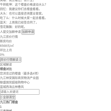
英雄：我去看过，很齐全。
牛转乾坤：这个楼盘价格波动大么？
回忆：我建议你们去楼盘看看。
大头：也可以直接咨询置业管家。
吃了么：什么时候大家一起去看看。
蓝天：上周我已经签合同了。
雪花飘飘：好的呢。
人提交加群申请
加群申请
九江房价行情
新房均价
6568
元/㎡
环比上月
0%
房价行情解读

区域解读
楼盘对比
您浏览过的楼盘
（最多选4项）
九江林安国际商贸物流产业园
联盛国贸超级购物中心
蓝城西海云林春风

全部清空
九江热门楼盘
1