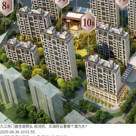
九江热门盘佳源舜弘·阅浔府、文澜府云著哪个潜力大?
2025-06-30 10:01:55