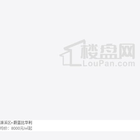
濂溪区
•
蔚蓝比华利
均价：
8000元/㎡起