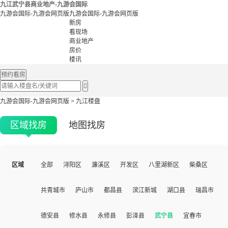
九江武宁县商业地产-九游会国际
九游会国际-九游会网页版
九游会国际-九游会网页版
新房
看现场
商业地产
房价
楼讯
预约看房

九游会国际-九游会网页版
>
九江楼盘
区域找房
地图找房
区域
全部
浔阳区
濂溪区
开发区
八里湖新区
柴桑区
共青城市
庐山市
都昌县
滨江新城
湖口县
瑞昌市
德安县
修水县
永修县
彭泽县
武宁县
宜春市