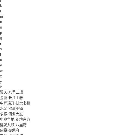
j
k
l
m
n
o
p
q
r
s
t
u
v
w
x
y
z
翼天·八里云璟
金鹏·长江上著
中辉瑞开·甘棠书苑
水金·欧洲小镇
求振·酒业大厦
中奥华地·朗境东方
建发九颂·八里府
柴投·御荣府