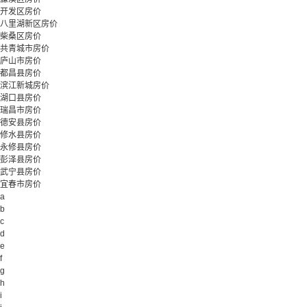
开发区房价
八里湖新区房价
柴桑区房价
共青城市房价
庐山市房价
都昌县房价
滨江新城房价
湖口县房价
瑞昌市房价
德安县房价
修水县房价
永修县房价
彭泽县房价
武宁县房价
宜春市房价
a
b
c
d
e
f
g
h
i