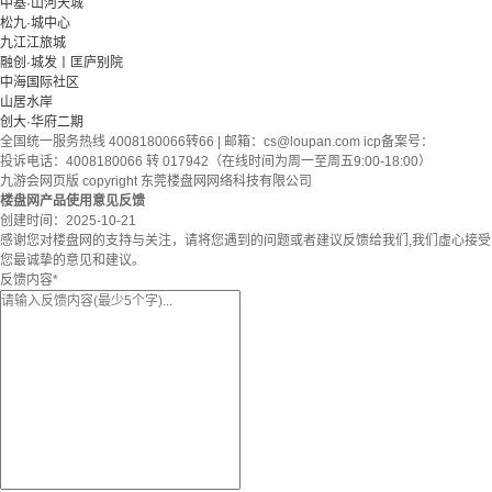
中基·山河天城
松九·城中心
九江江旅城
融创·城发丨匡庐别院
中海国际社区
山居水岸
创大·华府二期
全国统一服务热线 4008180066转66 | 邮箱：
cs@loupan.com
icp备案号：
投诉电话：4008180066 转 017942（在线时间为周一至周五9:00-18:00）
九游会网页版 copyright 东莞楼盘网网络科技有限公司
楼盘网产品使用意见反馈
创建时间：
2025-10-21
感谢您对楼盘网的支持与关注，请将您遇到的问题或者建议反馈给我们,我们虚心接受
您最诚挚的意见和建议。
反馈内容
*