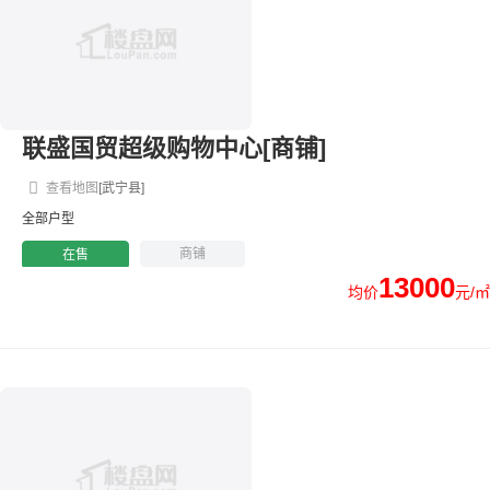
联盛国贸超级购物中心[商铺]
查看地图
[武宁县]
全部户型
商铺
在售
13000
均价
元/㎡