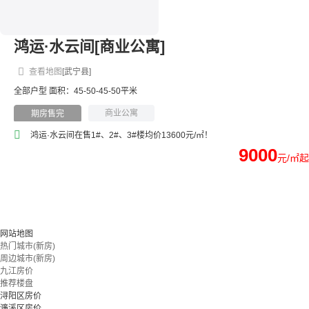
鸿运·水云间[商业公寓]
查看地图
[武宁县]
全部户型
面积：45-50-45-50平米
商业公寓
期房售完
鸿运·水云间在售1#、2#、3#楼均价13600元/㎡！
9000
元/㎡起
网站地图
热门城市(新房)
周边城市(新房)
九江房价
推荐楼盘
浔阳区房价
濂溪区房价