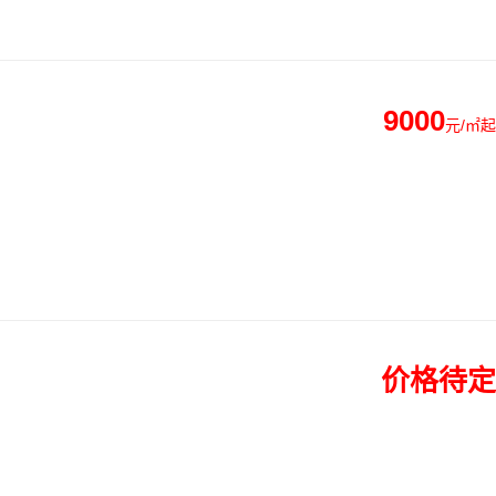
9000
元/㎡起
价格待定