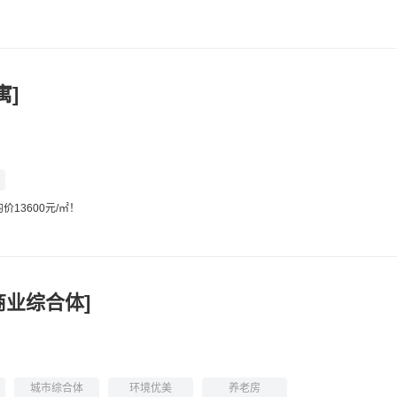
寓]
价13600元/㎡！
商业综合体]
城市综合体
环境优美
养老房