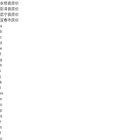
永修县房价
彭泽县房价
武宁县房价
宜春市房价
a
b
c
d
e
f
g
h
i
j
k
l
m
n
o
p
q
r
s
t
u