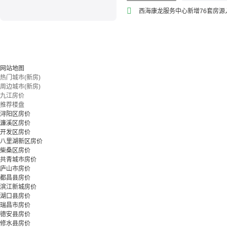
西海康龙服务中心新增76套房源
网站地图
热门城市(新房)
周边城市(新房)
九江房价
推荐楼盘
浔阳区房价
濂溪区房价
开发区房价
八里湖新区房价
柴桑区房价
共青城市房价
庐山市房价
都昌县房价
滨江新城房价
湖口县房价
瑞昌市房价
德安县房价
修水县房价