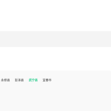
永修县
彭泽县
武宁县
宜春市