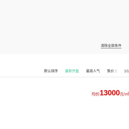
清除全部条件
默认排序
最新开盘
最高人气
售价
1/1
13000
均价
元/㎡