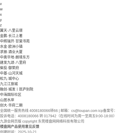
v
w
x
y
z
翼天·八里云璟
金鹏·长江上著
中辉瑞开·甘棠书苑
水金·欧洲小镇
求振·酒业大厦
中奥华地·朗境东方
建发九颂·八里府
柴投·御荣府
中基·山河天城
松九·城中心
九江江旅城
融创·城发丨匡庐别院
中海国际社区
山居水岸
创大·华府二期
全国统一服务热线 4008180066转66 | 邮箱：
cs@loupan.com
icp备案号：
投诉电话：4008180066 转 017942（在线时间为周一至周五9:00-18:00）
九游会网页版 copyright 东莞楼盘网网络科技有限公司
楼盘网产品使用意见反馈
创建时间：
2025-10-21