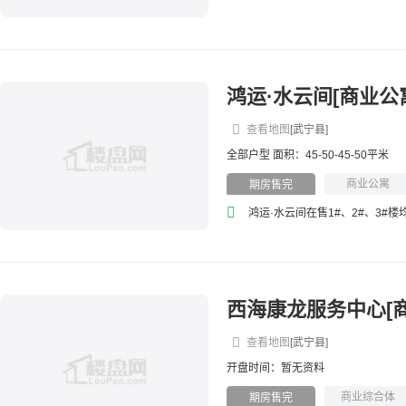
鸿运·水云间[商业公
查看地图
[武宁县]
全部户型
面积：45-50-45-50平米
商业公寓
期房售完
鸿运·水云间在售1#、2#、3#楼均
西海康龙服务中心[
查看地图
[武宁县]
开盘时间：暂无资料
商业综合体
期房售完