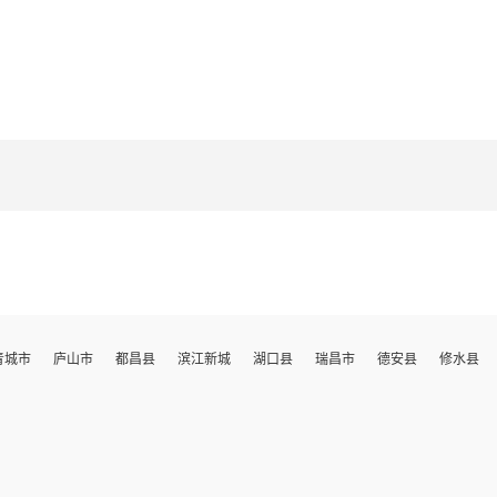
青城市
庐山市
都昌县
滨江新城
湖口县
瑞昌市
德安县
修水县