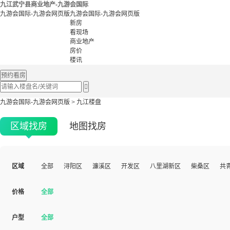
九江武宁县商业地产-九游会国际
九游会国际-九游会网页版
九游会国际-九游会网页版
新房
看现场
商业地产
房价
楼讯
预约看房

九游会国际-九游会网页版
>
九江楼盘
区域找房
地图找房
区域
全部
浔阳区
濂溪区
开发区
八里湖新区
柴桑区
共
价格
全部
户型
全部