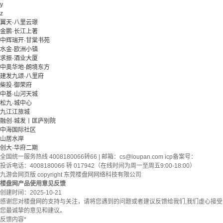
y
z
翼天·八里云璟
金鹏·长江上著
中辉瑞开·甘棠书苑
水金·欧洲小镇
求振·酒业大厦
中奥华地·朗境东方
建发九颂·八里府
柴投·御荣府
中基·山河天城
松九·城中心
九江江旅城
融创·城发丨匡庐别院
中海国际社区
山居水岸
创大·华府二期
全国统一服务热线 4008180066转66 | 邮箱：
cs@loupan.com
icp备案号：
投诉电话：4008180066 转 017942（在线时间为周一至周五9:00-18:00）
九游会网页版 copyright 东莞楼盘网网络科技有限公司
楼盘网产品使用意见反馈
创建时间：
2025-10-21
感谢您对楼盘网的支持与关注，请将您遇到的问题或者建议反馈给我们,我们虚心接受
您最诚挚的意见和建议。
反馈内容
*