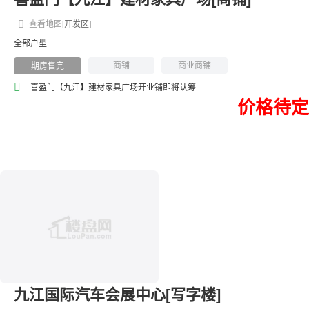
查看地图
[开发区]
全部户型
商铺
商业商铺
期房售完
喜盈门【九江】建材家具广场开业铺即将认筹
价格待定
九江国际汽车会展中心[写字楼]