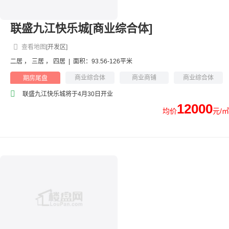
联盛九江快乐城[商业综合体]
查看地图
[开发区]
二居
，
三居
，
四居
|
面积：93.56-126平米
商业综合体
商业商铺
商业综合体
期房尾盘
联盛九江快乐城将于4月30日开业
12000
均价
元/㎡