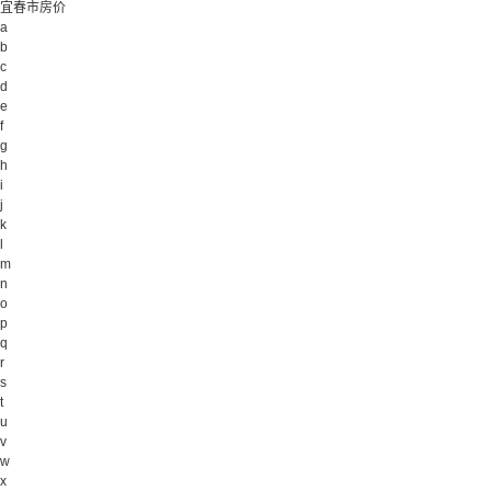
宜春市房价
a
b
c
d
e
f
g
h
i
j
k
l
m
n
o
p
q
r
s
t
u
v
w
x