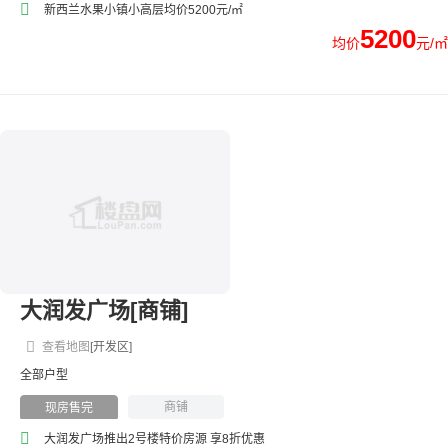
新西兰水果小镇小高层均价5200元/㎡
5200
均价
元/㎡
大润发广场[商铺]
查看地图
[开发区]
全部户型
商铺
现房售完
大润发广场推出2号楼特价房源 享8折优惠