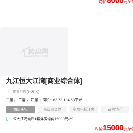
8000
均价
元/㎡
九江恒大江湾[商业综合体]
查看地图
[开发区]
二居
，
三居
，
四居
|
面积：83.72-184.58平米
商业综合体
多层电梯洋房
品牌地产
期房售完
墅质洋房
婚房
城市综合体
恒大江湾最后1套洋房均价15000元/㎡
江景房
教育地产
养老房
带装修
15000
均价
元/㎡