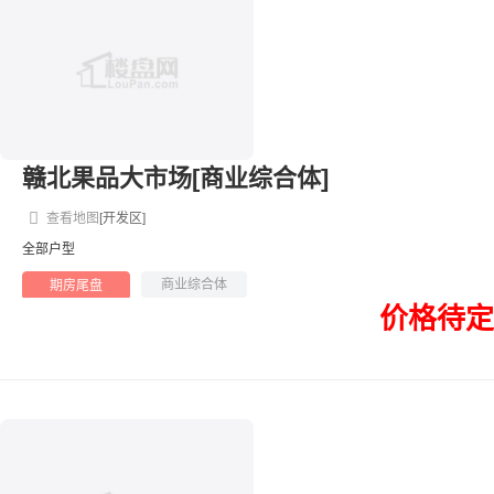
赣北果品大市场[商业综合体]
查看地图
[开发区]
全部户型
商业综合体
期房尾盘
价格待定