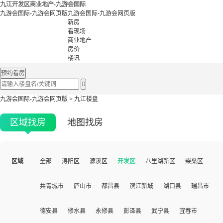
九江开发区商业地产-九游会国际
九游会国际-九游会网页版
九游会国际-九游会网页版
新房
看现场
商业地产
房价
楼讯
预约看房

九游会国际-九游会网页版
>
九江楼盘
区域找房
地图找房
区域
全部
浔阳区
濂溪区
开发区
八里湖新区
柴桑区
共青城市
庐山市
都昌县
滨江新城
湖口县
瑞昌市
德安县
修水县
永修县
彭泽县
武宁县
宜春市