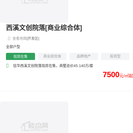
西溪文创院落[商业综合体]
查看地图
[开发区]
全部户型
商业综合体
品牌地产
投资型
现房在售
商业商铺
信华西溪文创院落现房在售，商墅总价45-140万/套
7500
元/㎡起