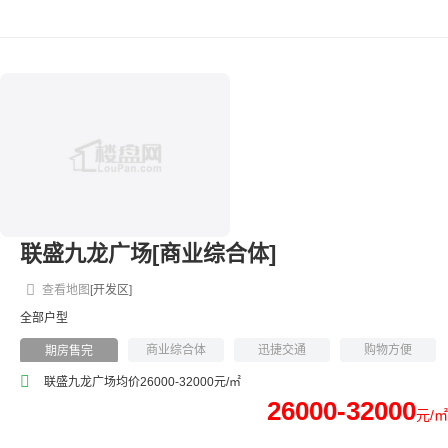
联盛九龙广场[商业综合体]
查看地图
[开发区]
全部户型
商业综合体
迅捷交通
购物方便
期房售完
联盛九龙广场均价26000-32000元/㎡
26000-32000
元/㎡