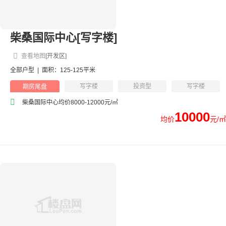
柴桑国际中心[写字楼]
查看地图
[开发区]
全部户型
|
面积：125-125平米
写字楼
投资型
写字楼
期房尾盘
柴桑国际中心均价8000-12000元/㎡
10000
均价
元/㎡