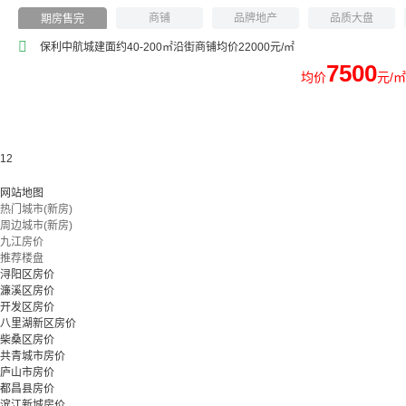
商铺
品牌地产
品质大盘
期房售完
写字楼
购物方便
商业商铺
保利中航城建面约40-200㎡沿街商铺均价22000元/㎡
7500
均价
元/㎡
1
2
网站地图
热门城市(新房)
周边城市(新房)
九江房价
推荐楼盘
浔阳区房价
濂溪区房价
开发区房价
八里湖新区房价
柴桑区房价
共青城市房价
庐山市房价
都昌县房价
滨江新城房价