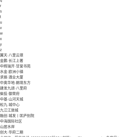
q
r
s
t
u
v
w
x
y
z
翼天·八里云璟
金鹏·长江上著
中辉瑞开·甘棠书苑
水金·欧洲小镇
求振·酒业大厦
中奥华地·朗境东方
建发九颂·八里府
柴投·御荣府
中基·山河天城
松九·城中心
九江江旅城
融创·城发丨匡庐别院
中海国际社区
山居水岸
创大·华府二期