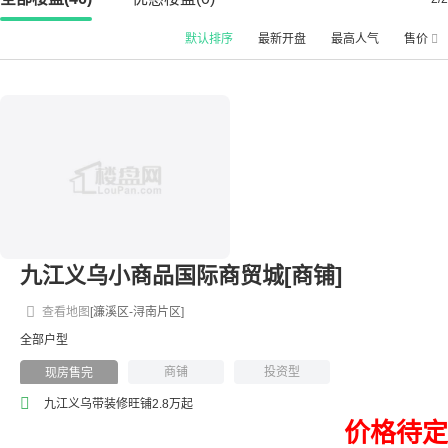
默认排序
最新开盘
最高人气
售价
九江义乌小商品国际商贸城[商铺]
查看地图
[濂溪区-浔南片区]
全部户型
商铺
投资型
现房售完
九江义乌带装修旺铺2.8万起
价格待定