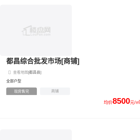
都昌综合批发市场[商铺]
查看地图
[都昌县]
全部户型
商铺
现房售完
8500
均价
元/㎡