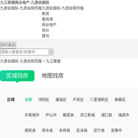
九江商铺商业地产-九游会国际
九游会国际-九游会网页版
九游会国际-九游会网页版
新房
看现场
商业地产
房价
楼讯
预约看房

九游会国际-九游会网页版
>
九江楼盘
区域找房
地图找房
区域
全部
浔阳区
濂溪区
开发区
八里湖新区
柴桑区
共青城市
庐山市
都昌县
滨江新城
湖口县
瑞昌市
德安县
修水县
永修县
彭泽县
武宁县
宜春市