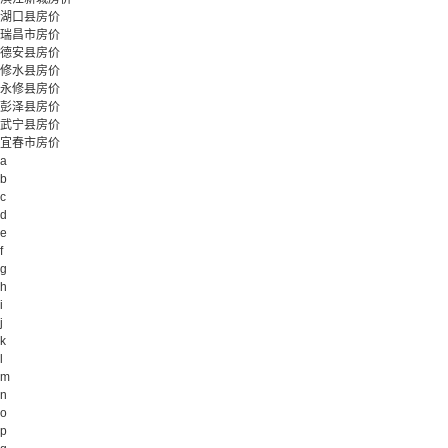
湖口县房价
瑞昌市房价
德安县房价
修水县房价
永修县房价
彭泽县房价
武宁县房价
宜春市房价
a
b
c
d
e
f
g
h
i
j
k
l
m
n
o
p