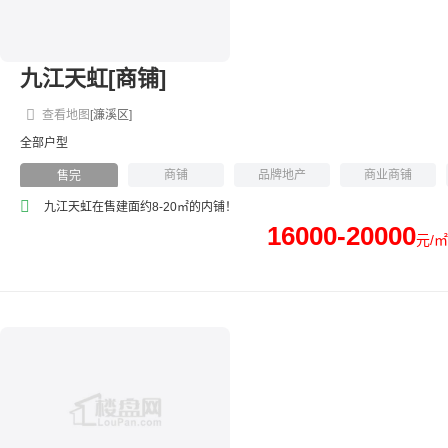
九江天虹[商铺]
查看地图
[濂溪区]
全部户型
商铺
品牌地产
商业商铺
售完
九江天虹在售建面约8-20㎡的内铺！
16000-20000
元/㎡