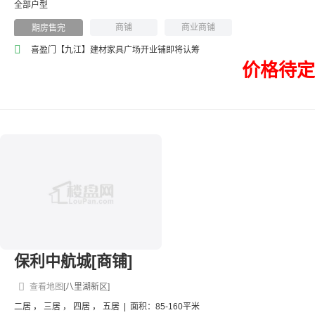
全部户型
商铺
商业商铺
期房售完
喜盈门【九江】建材家具广场开业铺即将认筹
价格待定
保利中航城[商铺]
查看地图
[八里湖新区]
二居
，
三居
，
四居
，
五居
|
面积：85-160平米