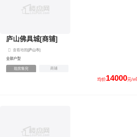
庐山佛具城[商铺]
查看地图
[庐山市]
全部户型
商铺
现房售完
14000
均价
元/㎡