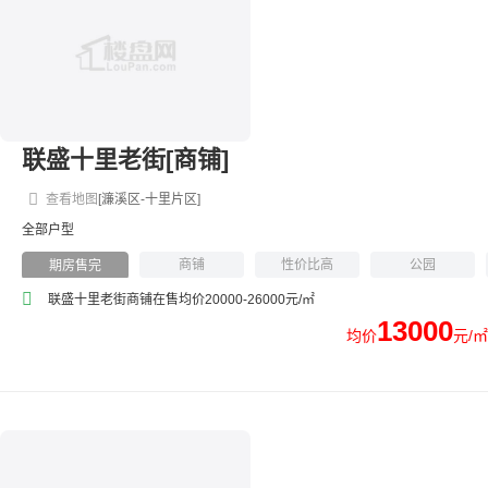
联盛十里老街[商铺]
查看地图
[濂溪区-十里片区]
全部户型
商铺
性价比高
公园
期房售完
迅捷交通
购物方便
商业商铺
联盛十里老街商铺在售均价20000-26000元/㎡
13000
均价
元/㎡