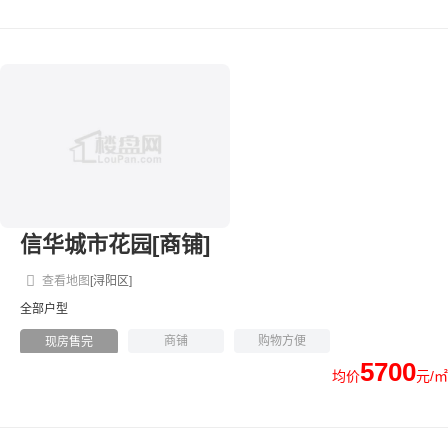
信华城市花园[商铺]
查看地图
[浔阳区]
全部户型
商铺
购物方便
现房售完
5700
均价
元/㎡