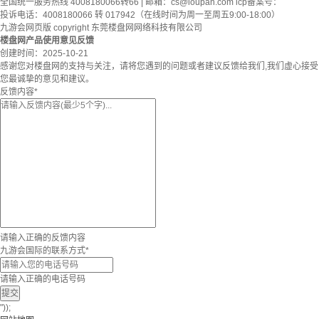
全国统一服务热线 4008180066转66 | 邮箱：
cs@loupan.com
icp备案号：
投诉电话：4008180066 转 017942（在线时间为周一至周五9:00-18:00）
九游会网页版 copyright 东莞楼盘网网络科技有限公司
楼盘网产品使用意见反馈
创建时间：
2025-10-21
感谢您对楼盘网的支持与关注，请将您遇到的问题或者建议反馈给我们,我们虚心接受
您最诚挚的意见和建议。
反馈内容
*
请输入正确的反馈内容
九游会国际的联系方式
*
请输入正确的电话号码
提交
"));