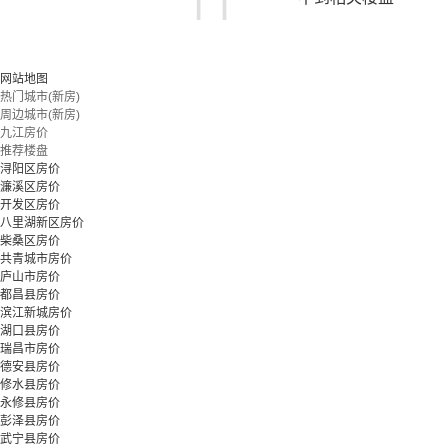
您可以尝试扩大搜索范围，或更改搜索关键词
网站地图
热门城市(新房)
周边城市(新房)
立即预约
九江房价
推荐楼盘
浔阳区房价
濂溪区房价
开发区房价
八里湖新区房价
柴桑区房价
共青城市房价
庐山市房价
都昌县房价
滨江新城房价
湖口县房价
瑞昌市房价
德安县房价
修水县房价
永修县房价
彭泽县房价
武宁县房价