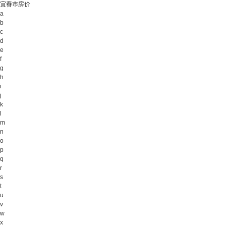
宜春市房价
a
b
c
d
e
f
g
h
i
j
k
l
m
n
o
p
q
r
s
t
u
v
w
x