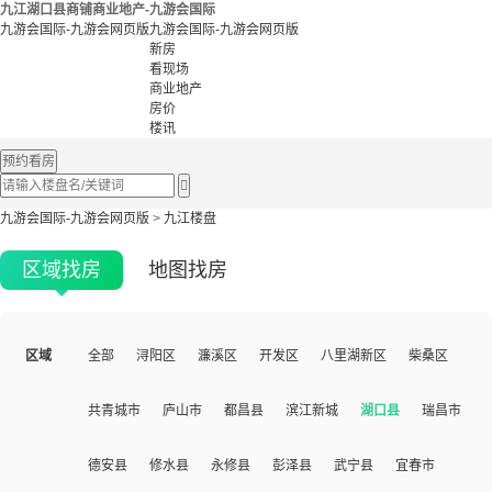
九江湖口县商铺商业地产-九游会国际
九游会国际-九游会网页版
九游会国际-九游会网页版
新房
看现场
商业地产
房价
楼讯
预约看房

九游会国际-九游会网页版
>
九江楼盘
区域找房
地图找房
区域
全部
浔阳区
濂溪区
开发区
八里湖新区
柴桑区
共青城市
庐山市
都昌县
滨江新城
湖口县
瑞昌市
德安县
修水县
永修县
彭泽县
武宁县
宜春市