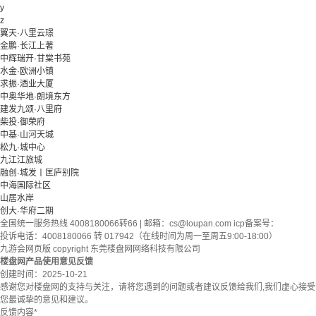
y
z
翼天·八里云璟
金鹏·长江上著
中辉瑞开·甘棠书苑
水金·欧洲小镇
求振·酒业大厦
中奥华地·朗境东方
建发九颂·八里府
柴投·御荣府
中基·山河天城
松九·城中心
九江江旅城
融创·城发丨匡庐别院
中海国际社区
山居水岸
创大·华府二期
全国统一服务热线 4008180066转66 | 邮箱：
cs@loupan.com
icp备案号：
投诉电话：4008180066 转 017942（在线时间为周一至周五9:00-18:00）
九游会网页版 copyright 东莞楼盘网网络科技有限公司
楼盘网产品使用意见反馈
创建时间：
2025-10-21
感谢您对楼盘网的支持与关注，请将您遇到的问题或者建议反馈给我们,我们虚心接受
您最诚挚的意见和建议。
反馈内容
*