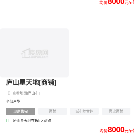
8000
均价
元/㎡
庐山星天地[商铺]
查看地图
[庐山市]
全部户型
商铺
城市综合体
商业商铺
现房售完
庐山星天地在售b区商铺！
8000
均价
元/㎡