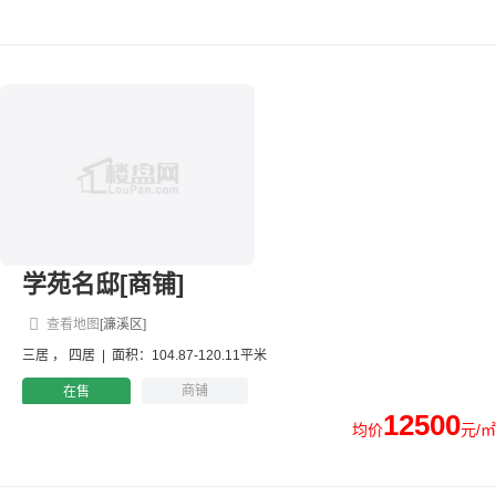
学苑名邸[商铺]
查看地图
[濂溪区]
三居
，
四居
|
面积：104.87-120.11平米
商铺
在售
12500
均价
元/㎡