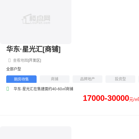
华东·星光汇[商铺]
查看地图
[开发区]
全部户型
商铺
品牌地产
投资型
期房待售
迅捷交通
购物方便
商业综合体
华东·星光汇在售建面约40-60㎡商铺
17000-30000
元/㎡