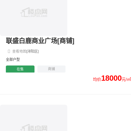
联盛白鹿商业广场[商铺]
查看地图
[浔阳区]
全部户型
商铺
在售
18000
均价
元/㎡