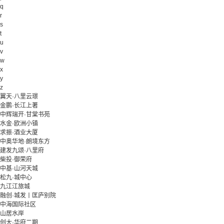
q
r
s
t
u
v
w
x
y
z
翼天·八里云璟
金鹏·长江上著
中辉瑞开·甘棠书苑
水金·欧洲小镇
求振·酒业大厦
中奥华地·朗境东方
建发九颂·八里府
柴投·御荣府
中基·山河天城
松九·城中心
九江江旅城
融创·城发丨匡庐别院
中海国际社区
山居水岸
创大·华府二期