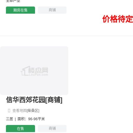
全部户型
商铺
期房在售
价格待定
信华西郊花园[商铺]
查看地图
[柴桑区]
三居
|
面积：96-96平米
商铺
在售