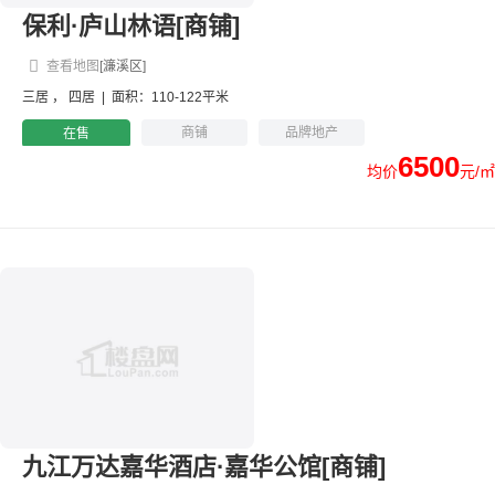
保利·庐山林语[商铺]
查看地图
[濂溪区]
三居
，
四居
|
面积：110-122平米
商铺
品牌地产
在售
6500
均价
元/㎡
九江万达嘉华酒店·嘉华公馆[商铺]