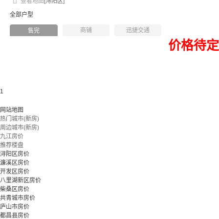
查看地图
[浔阳区]
全部户型
商铺
迅捷交通
售完
价格待定
1
网站地图
热门城市(新房)
周边城市(新房)
九江房价
推荐楼盘
浔阳区房价
濂溪区房价
开发区房价
八里湖新区房价
柴桑区房价
共青城市房价
庐山市房价
都昌县房价