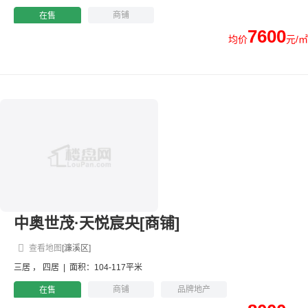
商铺
在售
7600
均价
元/㎡
中奥世茂·天悦宸央[商铺]
查看地图
[濂溪区]
三居
，
四居
|
面积：104-117平米
商铺
品牌地产
在售