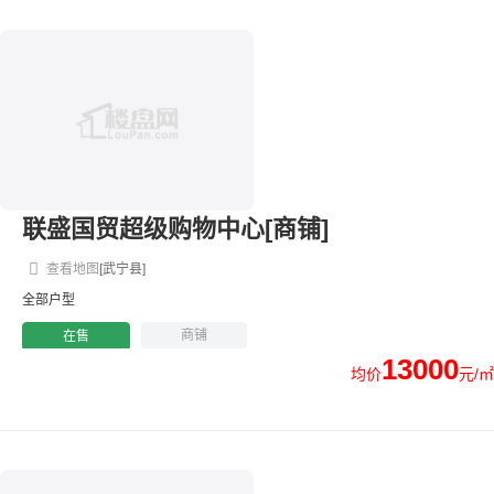
联盛国贸超级购物中心[商铺]
查看地图
[武宁县]
全部户型
商铺
在售
13000
均价
元/㎡