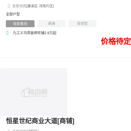
查看地图
[濂溪区-浔南片区]
全部户型
商铺
投资型
现房售完
九江义乌带装修旺铺2.8万起
价格待定
恒星世纪商业大道[商铺]