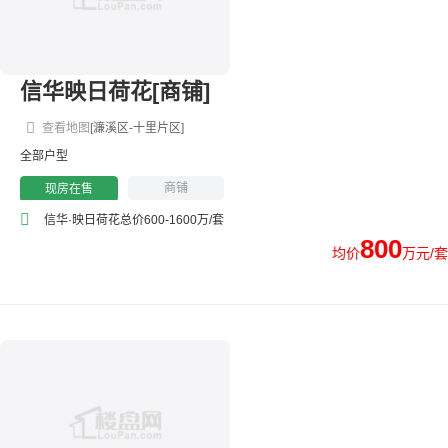
信华映日荷花[商铺]
查看地图
[濂溪区-十里片区]
全部户型
商铺
现房在售
信华·映日荷花总价600-1600万/套
800
均价
万元/套