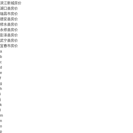
滨江新城房价
湖口县房价
瑞昌市房价
德安县房价
修水县房价
永修县房价
彭泽县房价
武宁县房价
宜春市房价
a
b
c
d
e
f
g
h
i
j
k
l
m
n
o
p