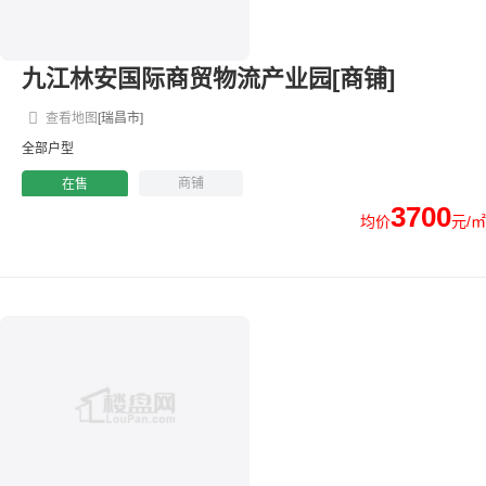
九江林安国际商贸物流产业园[商铺]
查看地图
[瑞昌市]
全部户型
商铺
在售
3700
均价
元/㎡