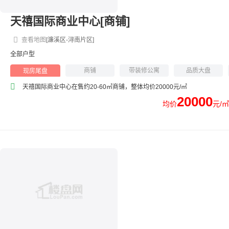
天禧国际商业中心[商铺]
查看地图
[濂溪区-浔南片区]
全部户型
商铺
带装修公寓
品质大盘
现房尾盘
环境优美
商业综合体
天禧国际商业中心在售约20-60㎡商铺，整体均价20000元/㎡
20000
均价
元/㎡