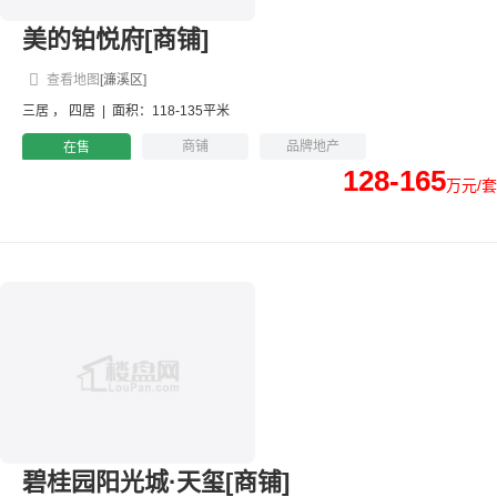
美的铂悦府[商铺]
查看地图
[濂溪区]
三居
，
四居
|
面积：118-135平米
商铺
品牌地产
在售
128-165
万元/套
碧桂园阳光城·天玺[商铺]