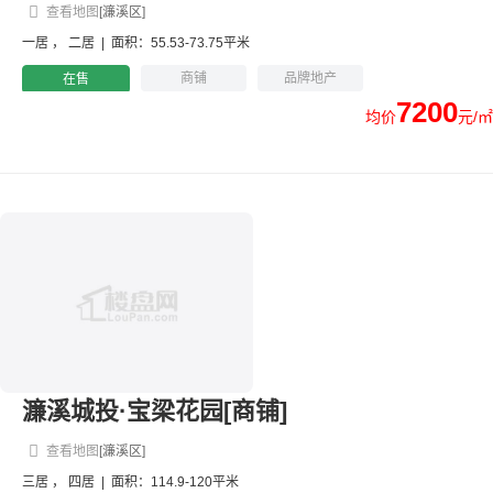
查看地图
[濂溪区]
一居
，
二居
|
面积：55.53-73.75平米
商铺
品牌地产
在售
7200
均价
元/㎡
濂溪城投·宝梁花园[商铺]
查看地图
[濂溪区]
三居
，
四居
|
面积：114.9-120平米