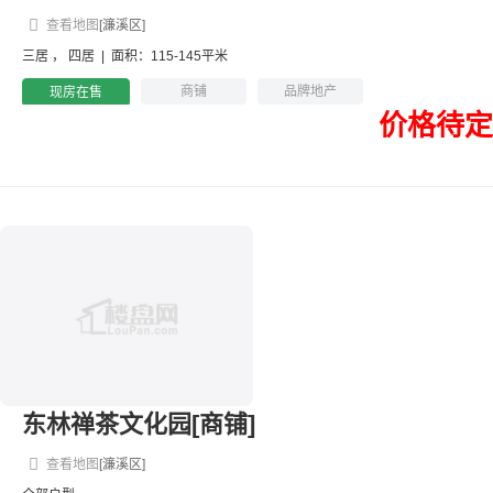
查看地图
[濂溪区]
三居
，
四居
|
面积：115-145平米
商铺
品牌地产
现房在售
价格待定
东林禅茶文化园[商铺]
查看地图
[濂溪区]