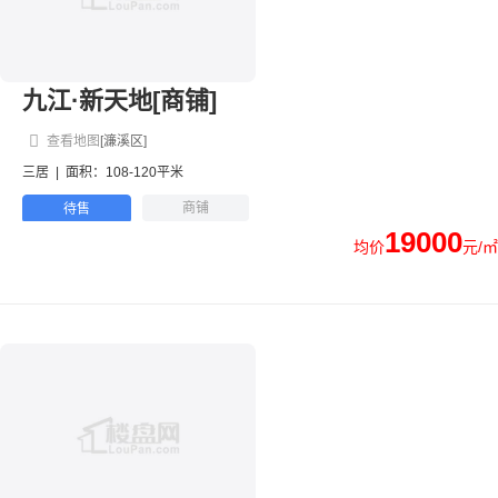
九江·新天地[商铺]
查看地图
[濂溪区]
三居
|
面积：108-120平米
商铺
待售
19000
均价
元/㎡