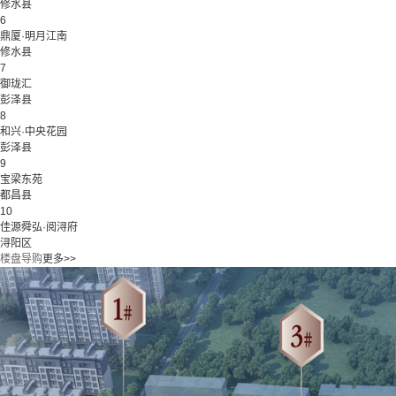
修水县
6
鼎厦·明月江南
修水县
7
御珑汇
彭泽县
8
和兴·中央花园
彭泽县
9
宝梁东苑
都昌县
10
佳源舜弘·阅浔府
浔阳区
楼盘导购
更多>>