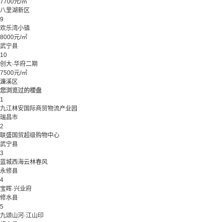
7700元/㎡
八里湖新区
9
欢乐湾小镇
8000元/㎡
武宁县
10
创大·华府二期
7500元/㎡
濂溪区
您浏览过的楼盘
1
九江林安国际商贸物流产业园
瑞昌市
2
联盛国贸超级购物中心
武宁县
3
蓝城西海云林春风
永修县
4
宝晖·兴业府
修水县
5
九颂山河·江山印