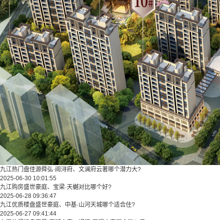
九江热门盘佳源舜弘·阅浔府、文澜府云著哪个潜力大?
2025-06-30 10:01:55
九江购房盛世豪庭、宝梁·天樾对比哪个好?
2025-06-28 09:36:47
九江优质楼盘盛世豪庭、中基·山河天城哪个适合住?
2025-06-27 09:41:44