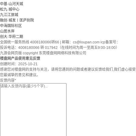
中基·山河天城
松九·城中心
九江江旅城
融创·城发丨匡庐别院
中海国际社区
山居水岸
创大·华府二期
全国统一服务热线 4008180066转66 | 邮箱：
cs@loupan.com
icp备案号：
投诉电话：4008180066 转 017942（在线时间为周一至周五9:00-18:00）
九游会网页版 copyright 东莞楼盘网网络科技有限公司
楼盘网产品使用意见反馈
创建时间：
2025-10-21
感谢您对楼盘网的支持与关注，请将您遇到的问题或者建议反馈给我们,我们虚心接受
您最诚挚的意见和建议。
反馈内容
*