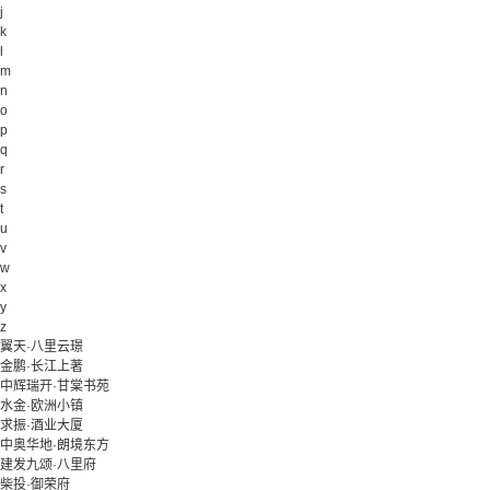
j
k
l
m
n
o
p
q
r
s
t
u
v
w
x
y
z
翼天·八里云璟
金鹏·长江上著
中辉瑞开·甘棠书苑
水金·欧洲小镇
求振·酒业大厦
中奥华地·朗境东方
建发九颂·八里府
柴投·御荣府