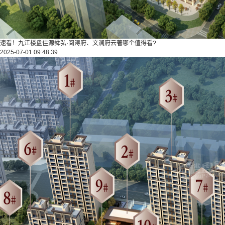
速看！九江楼盘佳源舜弘·阅浔府、文澜府云著哪个值得看?
2025-07-01 09:48:39