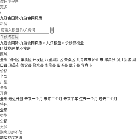
微信小程序
更多
/
九游会国际-九游会网页版
新房


预约看房
九游会国际-九游会网页版
>
九江楼盘
>
永修县楼盘
区域找房
地图找房
区域
全部
浔阳区
濂溪区
开发区
八里湖新区
柴桑区
共青城市
庐山市
都昌县
滨江新城
湖
口县
瑞昌市
德安县
修水县
永修县
彭泽县
武宁县
宜春市
价格
全部
户型
全部
开盘
全部
最近开盘
未来一个月
未来三个月
未来半年
过去一个月
过去三个月
特色
全部
类型
全部
更多
期房现房不限
期房现房不限