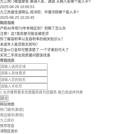
九江热门楼盘摩恩·赛湖人家、通源·天赐人家哪个能入手?
2025-06-26 10:00:53
九江热盘佳源舜弘·阅浔府、中瀚书院哪个能入手?
2025-06-25 10:20:45
购房指南
产权40年和70年有啥区别？到期了怎么办
注意！这7类房屋可能会被拒贷
你了解容积率以及容积率的相关知识么？
未成年人能贷款买房吗？
定金or订金你可整清楚了 一个字差别可大了
买完二手房出现质量问题该找谁
帮我找房

允许推荐更多优质服务商为您服务
我已阅读并同意
提交
网站地图
热门城市(新房)
周边城市(新房)
九江房价
推荐楼盘
浔阳区房价