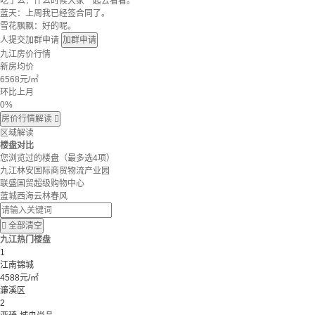
吃了么：什么时候大家一起去看看。
蓝天：上周我已经签合同了。
雪花飘飘：好的呢。
人提交加群申请
加群申请
九江房价行情
新房均价
6568
元/㎡
环比上月
0%
房价行情解读

区域解读
楼盘对比
您浏览过的楼盘
（最多选4项）
九江林安国际商贸物流产业园
联盛国贸超级购物中心
蓝城西海云林春风

全部清空
九江热门楼盘
1
江南锦城
4588元/㎡
濂溪区
2