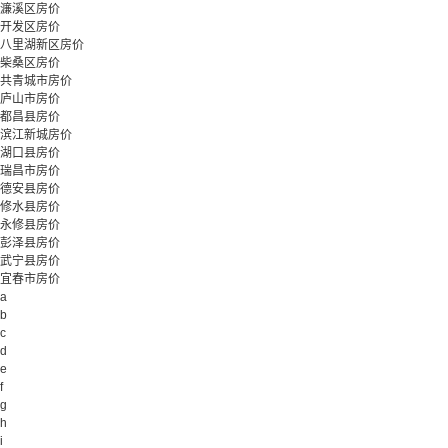
濂溪区房价
开发区房价
八里湖新区房价
柴桑区房价
共青城市房价
庐山市房价
都昌县房价
滨江新城房价
湖口县房价
瑞昌市房价
德安县房价
修水县房价
永修县房价
彭泽县房价
武宁县房价
宜春市房价
a
b
c
d
e
f
g
h
i