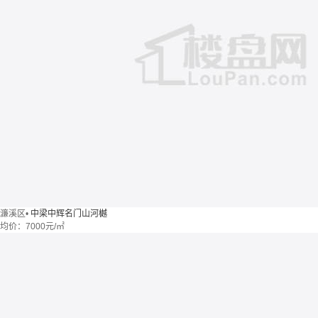
濂溪区
•
中梁中辉名门山河樾
均价：
7000元/㎡