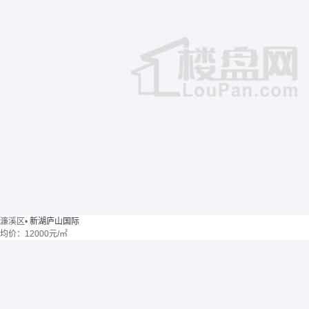
濂溪区
•
新湖庐山国际
均价：
12000元/㎡