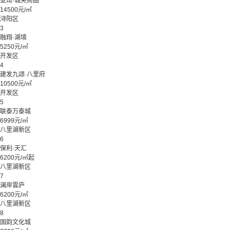
亚琦·城央尚品
14500元/㎡
浔阳区
3
融翔·湖境
5250元/㎡
开发区
4
建发九颂·八里府
10500元/㎡
开发区
5
联泰万泰城
6999元/㎡
八里湖新区
6
保利·天汇
6200元/㎡起
八里湖新区
7
澜岸雲庐
6200元/㎡
八里湖新区
8
国韵文化城