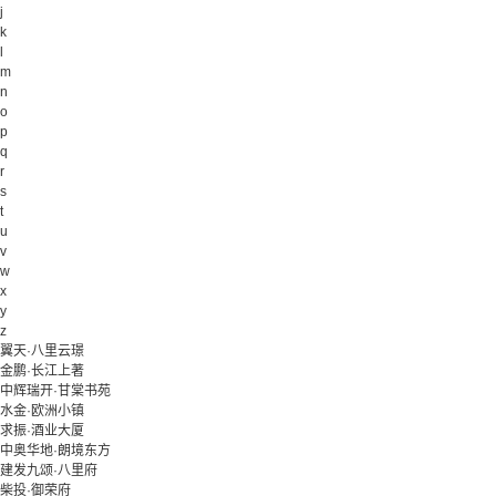
j
k
l
m
n
o
p
q
r
s
t
u
v
w
x
y
z
翼天·八里云璟
金鹏·长江上著
中辉瑞开·甘棠书苑
水金·欧洲小镇
求振·酒业大厦
中奥华地·朗境东方
建发九颂·八里府
柴投·御荣府