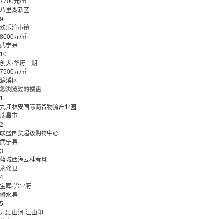
7700元/㎡
八里湖新区
9
欢乐湾小镇
8000元/㎡
武宁县
10
创大·华府二期
7500元/㎡
濂溪区
您浏览过的楼盘
1
九江林安国际商贸物流产业园
瑞昌市
2
联盛国贸超级购物中心
武宁县
3
蓝城西海云林春风
永修县
4
宝晖·兴业府
修水县
5
九颂山河·江山印