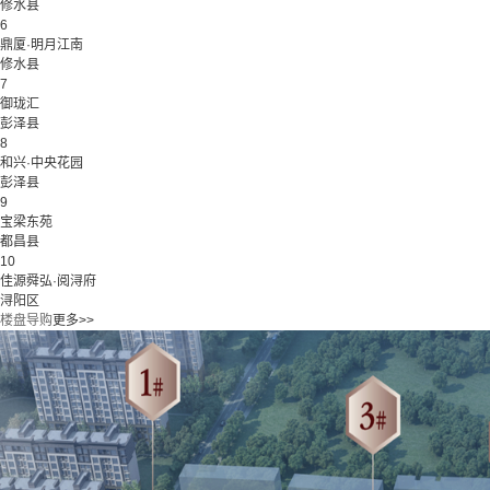
修水县
6
鼎厦·明月江南
修水县
7
御珑汇
彭泽县
8
和兴·中央花园
彭泽县
9
宝梁东苑
都昌县
10
佳源舜弘·阅浔府
浔阳区
楼盘导购
更多>>