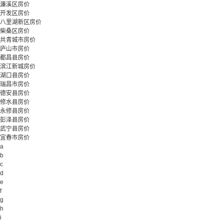
濂溪区房价
开发区房价
八里湖新区房价
柴桑区房价
共青城市房价
庐山市房价
都昌县房价
滨江新城房价
湖口县房价
瑞昌市房价
德安县房价
修水县房价
永修县房价
彭泽县房价
武宁县房价
宜春市房价
a
b
c
d
e
f
g
h
i