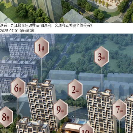
速看！九江楼盘佳源舜弘·阅浔府、文澜府云著哪个值得看?
2025-07-01 09:48:39