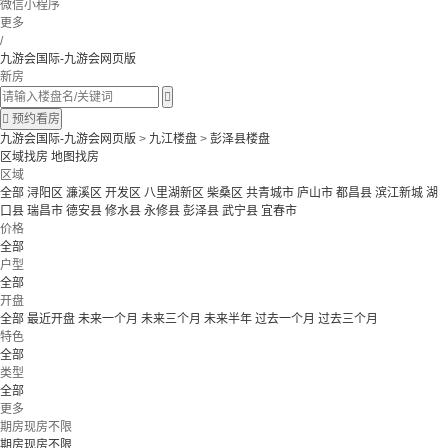
微信小程序
更多
/
九游会国际-九游会网页版
新房


预约看房
九游会国际-九游会网页版
>
九江楼盘
>
彭泽县楼盘
区域找房
地图找房
区域
全部
浔阳区
濂溪区
开发区
八里湖新区
柴桑区
共青城市
庐山市
都昌县
滨江新城
湖
口县
瑞昌市
德安县
修水县
永修县
彭泽县
武宁县
宜春市
价格
全部
户型
全部
开盘
全部
最近开盘
未来一个月
未来三个月
未来半年
过去一个月
过去三个月
特色
全部
类型
全部
更多
期房现房不限
期房现房不限