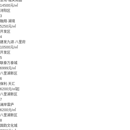
亚琦·城央尚品
14500元/㎡
浔阳区
3
融翔·湖境
5250元/㎡
开发区
4
建发九颂·八里府
10500元/㎡
开发区
5
联泰万泰城
6999元/㎡
八里湖新区
6
保利·天汇
6200元/㎡起
八里湖新区
7
澜岸雲庐
6200元/㎡
八里湖新区
8
国韵文化城