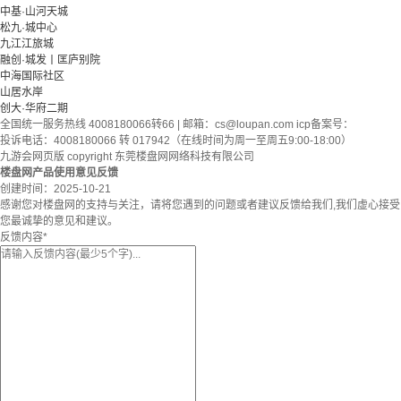
中基·山河天城
松九·城中心
九江江旅城
融创·城发丨匡庐别院
中海国际社区
山居水岸
创大·华府二期
全国统一服务热线 4008180066转66 | 邮箱：
cs@loupan.com
icp备案号：
投诉电话：4008180066 转 017942（在线时间为周一至周五9:00-18:00）
九游会网页版 copyright 东莞楼盘网网络科技有限公司
楼盘网产品使用意见反馈
创建时间：
2025-10-21
感谢您对楼盘网的支持与关注，请将您遇到的问题或者建议反馈给我们,我们虚心接受
您最诚挚的意见和建议。
反馈内容
*