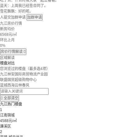
吃了么：什么时候大家一起去看看。
蓝天：上周我已经签合同了。
雪花飘飘：好的呢。
人提交加群申请
加群申请
九江房价行情
新房均价
6568
元/㎡
环比上月
0%
房价行情解读

区域解读
楼盘对比
您浏览过的楼盘
（最多选4项）
九江林安国际商贸物流产业园
联盛国贸超级购物中心
蓝城西海云林春风

全部清空
九江热门楼盘
1
江南锦城
4588元/㎡
濂溪区
2