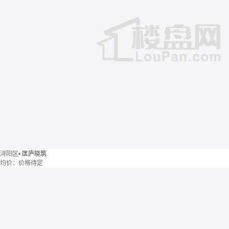
浔阳区
•
匡庐晓筑
均价：
价格待定