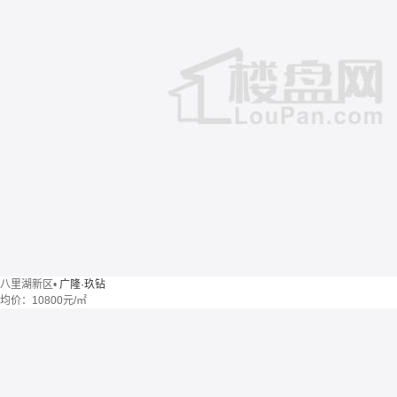
八里湖新区
•
广隆·玖钻
均价：
10800元/㎡