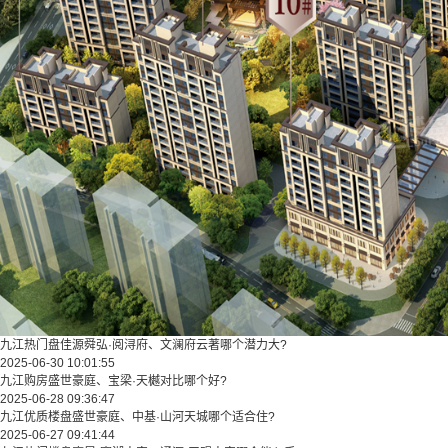
九江热门盘佳源舜弘·阅浔府、文澜府云著哪个潜力大?
2025-06-30 10:01:55
九江购房盛世豪庭、宝梁·天樾对比哪个好?
2025-06-28 09:36:47
九江优质楼盘盛世豪庭、中基·山河天城哪个适合住?
2025-06-27 09:41:44