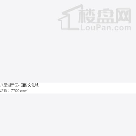
八里湖新区
•
国韵文化城
均价：
7700元/㎡