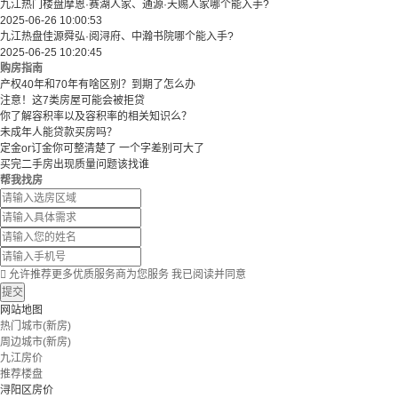
九江热门楼盘摩恩·赛湖人家、通源·天赐人家哪个能入手?
2025-06-26 10:00:53
九江热盘佳源舜弘·阅浔府、中瀚书院哪个能入手?
2025-06-25 10:20:45
购房指南
产权40年和70年有啥区别？到期了怎么办
注意！这7类房屋可能会被拒贷
你了解容积率以及容积率的相关知识么？
未成年人能贷款买房吗？
定金or订金你可整清楚了 一个字差别可大了
买完二手房出现质量问题该找谁
帮我找房

允许推荐更多优质服务商为您服务
我已阅读并同意
提交
网站地图
热门城市(新房)
周边城市(新房)
九江房价
推荐楼盘
浔阳区房价