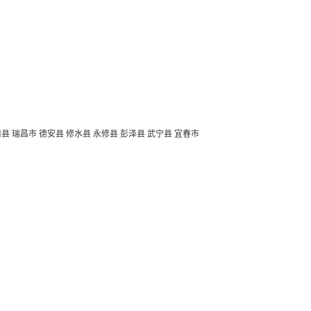
口县
瑞昌市
德安县
修水县
永修县
彭泽县
武宁县
宜春市