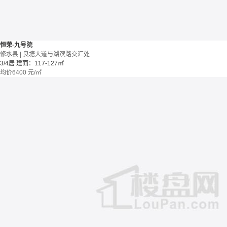
恒荣·九号院
修水县 | 良塘大道与湖滨路交汇处
3/4居
建面：117-127㎡
均价
6400
元/㎡