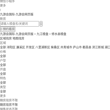
微信小程序
更多
/
九游会国际-九游会网页版
新房


预约看房
九游会国际-九游会网页版
>
九江楼盘
>
修水县楼盘
区域找房
地图找房
区域
全部
浔阳区
濂溪区
开发区
八里湖新区
柴桑区
共青城市
庐山市
都昌县
滨江新城
湖
价格
全部
户型
全部
开盘
全部
特色
全部
类型
全部
更多
期房现房不限
期房现房不限
销售状态不限