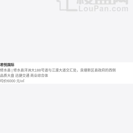
君悦国际
修水县 | 修水县洋洲大188号道与江渡大道交汇处，良塘新区县政府的西侧
品质大盘
迅捷交通
商业综合体
均价
6000
元/㎡