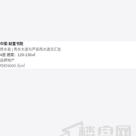
中梁·财富书院
修水县 | 秀水大道与芦良西大道交汇处
4居
建面：120-130㎡
品牌地产
均价
6600
元/㎡