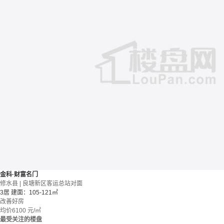
金科·财富名门
修水县 | 良塘新区客运总站对面
3居
建面：105-121㎡
改善好房
均价
6100
元/㎡
最受关注的楼盘