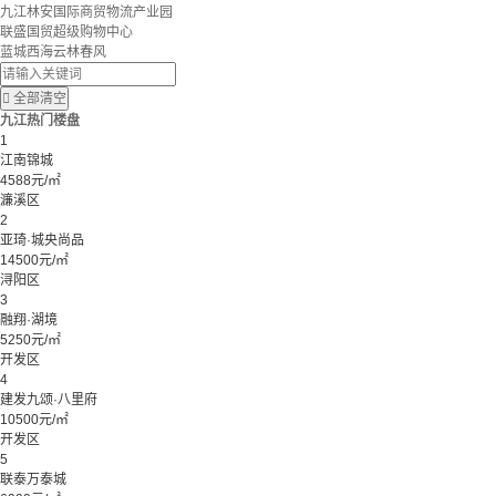
九江林安国际商贸物流产业园
联盛国贸超级购物中心
蓝城西海云林春风

全部清空
九江热门楼盘
1
江南锦城
4588元/㎡
濂溪区
2
亚琦·城央尚品
14500元/㎡
浔阳区
3
融翔·湖境
5250元/㎡
开发区
4
建发九颂·八里府
10500元/㎡
开发区
5
联泰万泰城