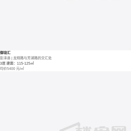
御珑汇
彭泽县 | 龙翔路与芳湖路的交汇处
3居
建面：115-125㎡
均价
5400
元/㎡