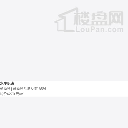
水岸明珠
彭泽县 | 彭泽县龙城大道185号
均价
4270
元/㎡