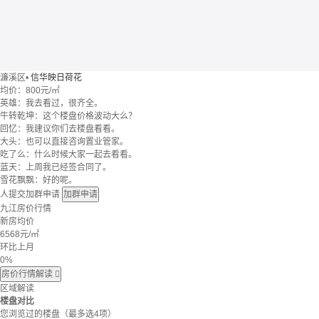
濂溪区
•
信华映日荷花
均价：
800元/㎡
英雄：我去看过，很齐全。
牛转乾坤：这个楼盘价格波动大么？
回忆：我建议你们去楼盘看看。
大头：也可以直接咨询置业管家。
吃了么：什么时候大家一起去看看。
蓝天：上周我已经签合同了。
雪花飘飘：好的呢。
人提交加群申请
加群申请
九江房价行情
新房均价
6568
元/㎡
环比上月
0%
房价行情解读

区域解读
楼盘对比
您浏览过的楼盘
（最多选4项）