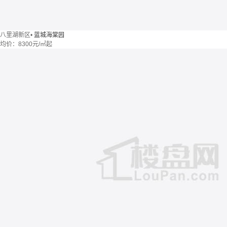
八里湖新区
•
蓝城海棠园
均价：
8300元/㎡起