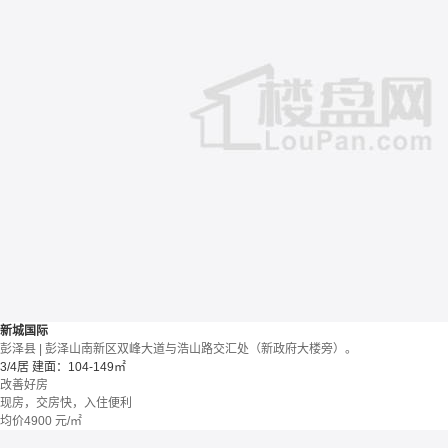
新城国际
彭泽县 | 彭泽山南新区双峰大道与浩山路交汇处（新政府大楼旁）。
3/4居
建面：104-149㎡
改善好房
现房，交房快，入住便利
均价
4900
元/㎡