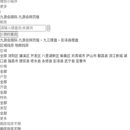
微信小程序
更多
/
九游会国际-九游会网页版
新房


预约看房
九游会国际-九游会网页版
>
九江楼盘
>
彭泽县楼盘
区域找房
地图找房
区域
全部
浔阳区
濂溪区
开发区
八里湖新区
柴桑区
共青城市
庐山市
都昌县
滨江新城
湖
口县
瑞昌市
德安县
修水县
永修县
彭泽县
武宁县
宜春市
价格
全部
户型
全部
开盘
全部
特色
全部
类型
全部
更多
期房现房不限
期房现房不限