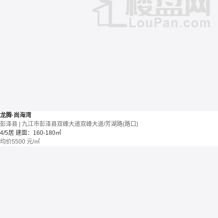
龙腾·尚海湾
彭泽县 | 九江市彭泽县双峰大道双峰大道/芳湖路(路口)
4/5居
建面：160-180㎡
均价
5500
元/㎡