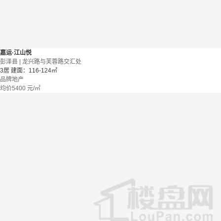
嘉运·江山悦
彭泽县 | 龙兴路与芙蓉路交汇处
3居
建面：116-124㎡
品牌地产
均价
5400
元/㎡