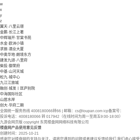
w
x
y
z
翼天·八里云璟
金鹏·长江上著
中辉瑞开·甘棠书苑
水金·欧洲小镇
求振·酒业大厦
中奥华地·朗境东方
建发九颂·八里府
柴投·御荣府
中基·山河天城
松九·城中心
九江江旅城
融创·城发丨匡庐别院
中海国际社区
山居水岸
创大·华府二期
全国统一服务热线 4008180066转66 | 邮箱：
cs@loupan.com
icp备案号：
投诉电话：4008180066 转 017942（在线时间为周一至周五9:00-18:00）
九游会网页版 copyright 东莞楼盘网网络科技有限公司
楼盘网产品使用意见反馈
创建时间：
2025-10-21
感谢您对楼盘网的支持与关注，请将您遇到的问题或者建议反馈给我们,我们虚心接受