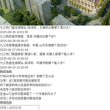
九江热门盘佳源舜弘·阅浔府、文澜府云著哪个潜力大?
2025-06-30 10:01:55
九江购房盛世豪庭、宝梁·天樾对比哪个好?
2025-06-28 09:36:47
九江优质楼盘盛世豪庭、中基·山河天城哪个适合住?
2025-06-27 09:41:44
九江热门楼盘摩恩·赛湖人家、通源·天赐人家哪个能入手?
2025-06-26 10:00:53
九江热盘佳源舜弘·阅浔府、中瀚书院哪个能入手?
2025-06-25 10:20:45
购房指南
产权40年和70年有啥区别？到期了怎么办
注意！这7类房屋可能会被拒贷
你了解容积率以及容积率的相关知识么？
未成年人能贷款买房吗？
定金or订金你可整清楚了 一个字差别可大了
买完二手房出现质量问题该找谁
帮我找房