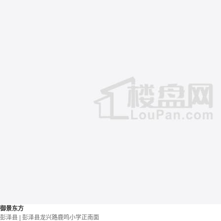
御景东方
彭泽县 | 彭泽县龙兴路鹿鸣小学正南面