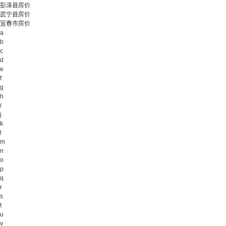
彭泽县房价
武宁县房价
宜春市房价
a
b
c
d
e
f
g
h
i
j
k
l
m
n
o
p
q
r
s
t
u
v