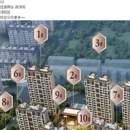
10
佳源舜弘·阅浔府
浔阳区
楼盘导购
更多>>