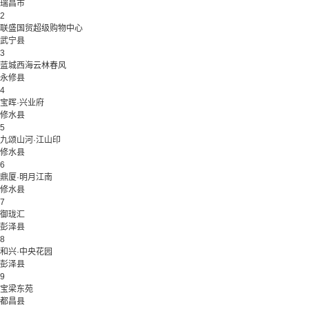
瑞昌市
2
联盛国贸超级购物中心
武宁县
3
蓝城西海云林春风
永修县
4
宝晖·兴业府
修水县
5
九颂山河·江山印
修水县
6
鼎厦·明月江南
修水县
7
御珑汇
彭泽县
8
和兴·中央花园
彭泽县
9
宝梁东苑
都昌县