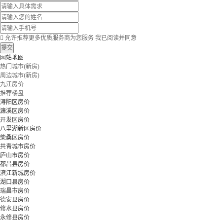

允许推荐更多优质服务商为您服务
我已阅读并同意
提交
网站地图
热门城市(新房)
周边城市(新房)
九江房价
推荐楼盘
浔阳区房价
濂溪区房价
开发区房价
八里湖新区房价
柴桑区房价
共青城市房价
庐山市房价
都昌县房价
滨江新城房价
湖口县房价
瑞昌市房价
德安县房价
修水县房价
永修县房价