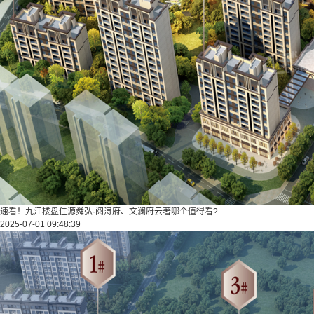
速看！九江楼盘佳源舜弘·阅浔府、文澜府云著哪个值得看?
2025-07-01 09:48:39