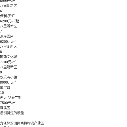
6999元/㎡
八里湖新区
6
保利·天汇
6200元/㎡起
八里湖新区
7
澜岸雲庐
6200元/㎡
八里湖新区
8
国韵文化城
7700元/㎡
八里湖新区
9
欢乐湾小镇
8000元/㎡
武宁县
10
创大·华府二期
7500元/㎡
濂溪区
您浏览过的楼盘
1
九江林安国际商贸物流产业园