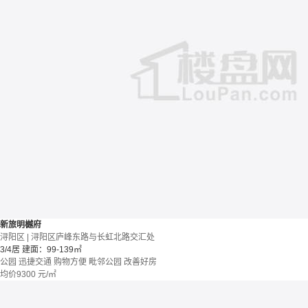
新旅明樾府
浔阳区 | 浔阳区庐峰东路与长虹北路交汇处
3/4居
建面：99-139㎡
公园
迅捷交通
购物方便
毗邻公园
改善好房
均价
9300
元/㎡