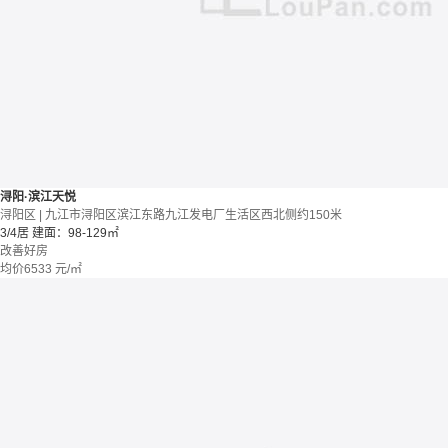
浔阳·滨江天悦
浔阳区 | 九江市浔阳区滨江东路九江发电厂生活区西北侧约150米
3/4居
建面：98-129㎡
改善好房
均价
6533
元/㎡