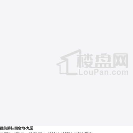
融信碧桂园金地·九棠