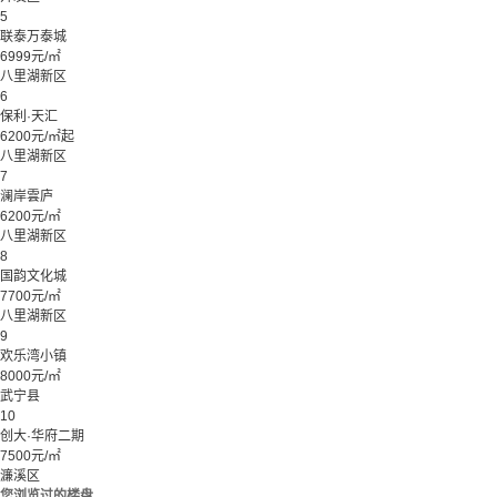
5
联泰万泰城
6999元/㎡
八里湖新区
6
保利·天汇
6200元/㎡起
八里湖新区
7
澜岸雲庐
6200元/㎡
八里湖新区
8
国韵文化城
7700元/㎡
八里湖新区
9
欢乐湾小镇
8000元/㎡
武宁县
10
创大·华府二期
7500元/㎡
濂溪区
您浏览过的楼盘