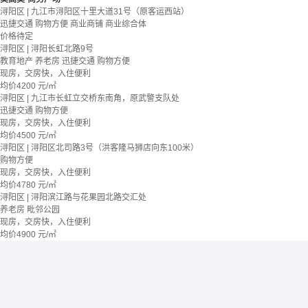
浔阳区 | 九江市浔阳区十里大道31号（原客运西站）
迅捷交通
购物方便
商业商铺
商业综合体
价格待定
浔阳区 | 浔阳长虹北路9号
教育地产
养老房
迅捷交通
购物方便
现房，交房快，入住便利
均价
4200
元/㎡
浔阳区 | 九江市长虹立交桥东南角，原武警支队处
迅捷交通
购物方便
现房，交房快，入住便利
均价
4500
元/㎡
浔阳区 | 浔阳区北司路3号（洪客隆马狮店向东100米）
购物方便
现房，交房快，入住便利
均价
4780
元/㎡
浔阳区 | 浔阳滨江路与花果园北路交汇处
养老房
毗邻公园
现房，交房快，入住便利
均价
4900
元/㎡