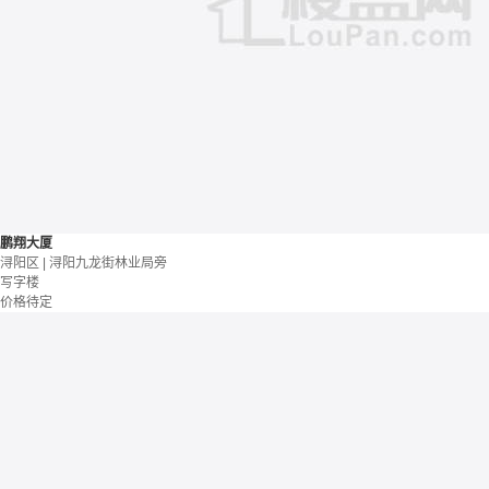
鹏翔大厦
浔阳区 | 浔阳九龙街林业局旁
写字楼
价格待定