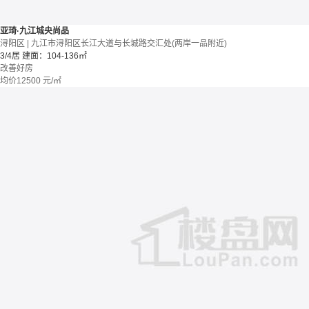
亚琦·九江城央尚品
浔阳区 | 九江市浔阳区长江大道与长城路交汇处(两岸一品附近)
3/4居
建面：104-136㎡
改善好房
均价
12500
元/㎡