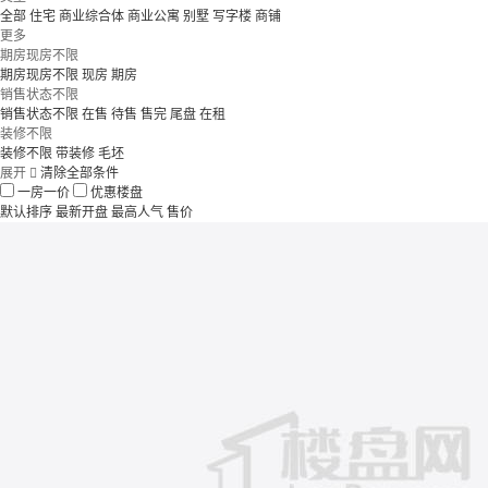
全部
住宅
商业综合体
商业公寓
别墅
写字楼
商铺
更多
期房现房不限
期房现房不限
现房
期房
销售状态不限
销售状态不限
在售
待售
售完
尾盘
在租
装修不限
装修不限
带装修
毛坯
展开

清除全部条件
一房一价
优惠楼盘
默认排序
最新开盘
最高人气
售价