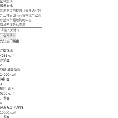
区域解读
楼盘对比
您浏览过的楼盘
（最多选4项）
九江林安国际商贸物流产业园
联盛国贸超级购物中心
蓝城西海云林春风

全部清空
九江热门楼盘
1
江南锦城
4588元/㎡
濂溪区
2
亚琦·城央尚品
14500元/㎡
浔阳区
3
融翔·湖境
5250元/㎡
开发区
4
建发九颂·八里府
10500元/㎡
开发区