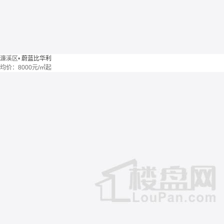
濂溪区
•
蔚蓝比华利
均价：
8000元/㎡起