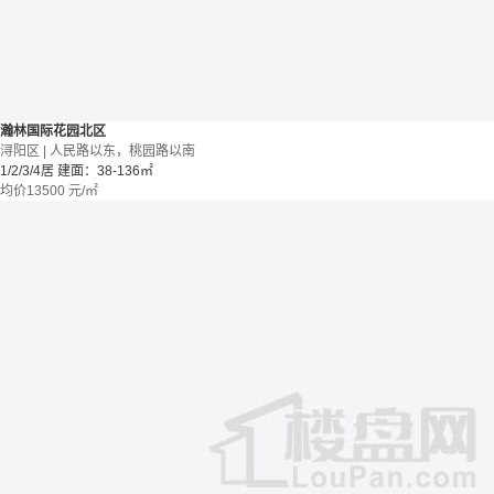
瀚林国际花园北区
浔阳区 | 人民路以东，桃园路以南
1/2/3/4居
建面：38-136㎡
均价
13500
元/㎡