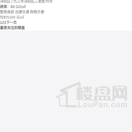
浔阳区 | 九江市浔阳区三里街70号
建面：62-121㎡
墅质高层
迅捷交通
购物方便
均价
5100
元/㎡
1
2
3
下一页
最受关注的楼盘