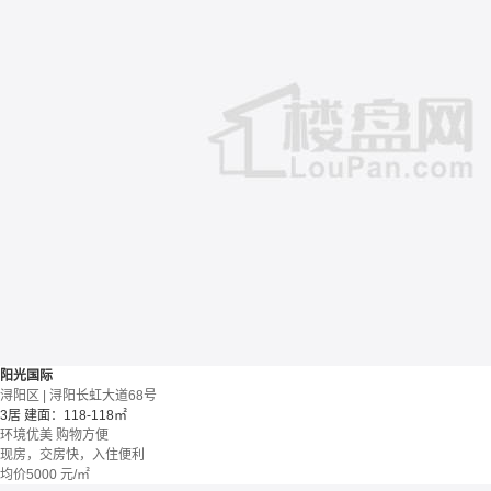
阳光国际
浔阳区 | 浔阳长虹大道68号
3居
建面：118-118㎡
环境优美
购物方便
现房，交房快，入住便利
均价
5000
元/㎡