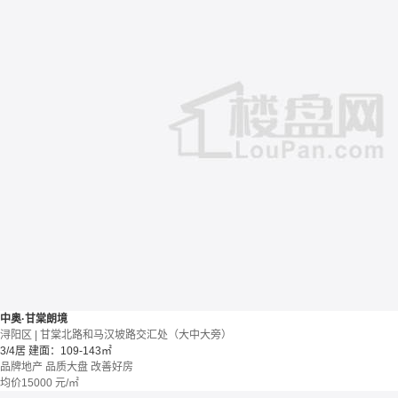
中奥·甘棠朗境
浔阳区 | 甘棠北路和马汉坡路交汇处（大中大旁）
3/4居
建面：109-143㎡
品牌地产
品质大盘
改善好房
均价
15000
元/㎡