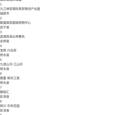
1
九江林安国际商贸物流产业园
瑞昌市
2
联盛国贸超级购物中心
武宁县
3
蓝城西海云林春风
永修县
4
宝晖·兴业府
修水县
5
九颂山河·江山印
修水县
6
鼎厦·明月江南
修水县
7
御珑汇
彭泽县
8
和兴·中央花园
彭泽县