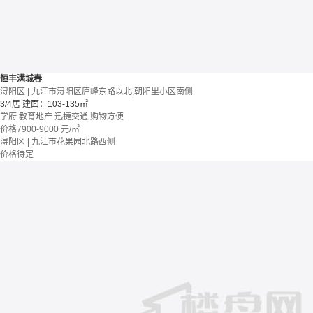
恒丰满城春
浔阳区 | 九江市浔阳区庐峰东路以北,朝阳里小区南侧
3/4居
建面：103-135㎡
学府
教育地产
迅捷交通
购物方便
价格
7900-9000
元/㎡
浔阳区 | 九江市花果园北路西侧
价格待定