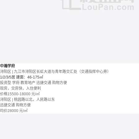
中瀚学府
浔阳区 | 九江市浔阳区长虹大道与青年路交汇处（交通指挥中心旁）
1/2/3/5居
建面：46-175㎡
投资型
学府
教育地产
迅捷交通
购物方便
现房，交房快，入住便利
价格
15500-18000
元/㎡
浔阳区 | 桃园路以北，人民路以东
迅捷交通
购物方便
均价
28000
元/㎡