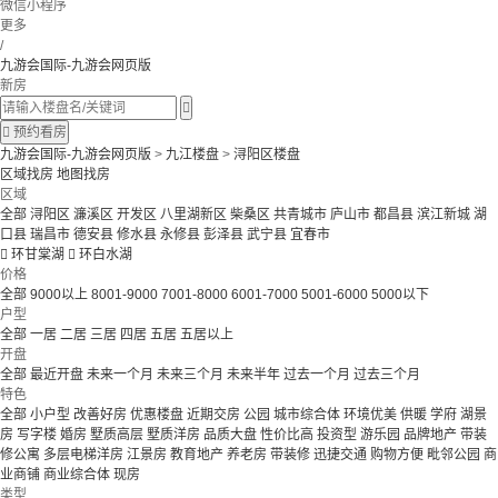
微信小程序
更多
/
九游会国际-九游会网页版
新房


预约看房
九游会国际-九游会网页版
>
九江楼盘
>
浔阳区楼盘
区域找房
地图找房
区域
全部
浔阳区
濂溪区
开发区
八里湖新区
柴桑区
共青城市
庐山市
都昌县
滨江新城
湖
口县
瑞昌市
德安县
修水县
永修县
彭泽县
武宁县
宜春市

环甘棠湖

环白水湖
价格
全部
9000以上
8001-9000
7001-8000
6001-7000
5001-6000
5000以下
户型
全部
一居
二居
三居
四居
五居
五居以上
开盘
全部
最近开盘
未来一个月
未来三个月
未来半年
过去一个月
过去三个月
特色
全部
小户型
改善好房
优惠楼盘
近期交房
公园
城市综合体
环境优美
供暖
学府
湖景
房
写字楼
婚房
墅质高层
墅质洋房
品质大盘
性价比高
投资型
游乐园
品牌地产
带装
修公寓
多层电梯洋房
江景房
教育地产
养老房
带装修
迅捷交通
购物方便
毗邻公园
商
业商铺
商业综合体
现房
类型