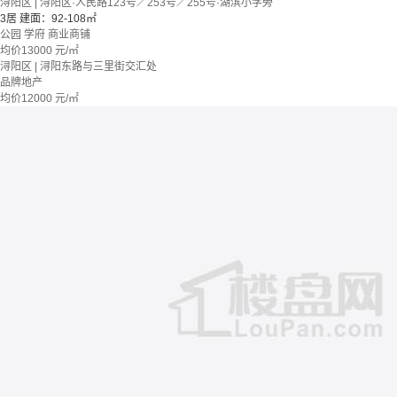
浔阳区 | 浔阳区·人民路123号／253号／255号·湖滨小学旁
3居
建面：92-108㎡
公园
学府
商业商铺
均价
13000
元/㎡
浔阳区 | 浔阳东路与三里街交汇处
品牌地产
均价
12000
元/㎡