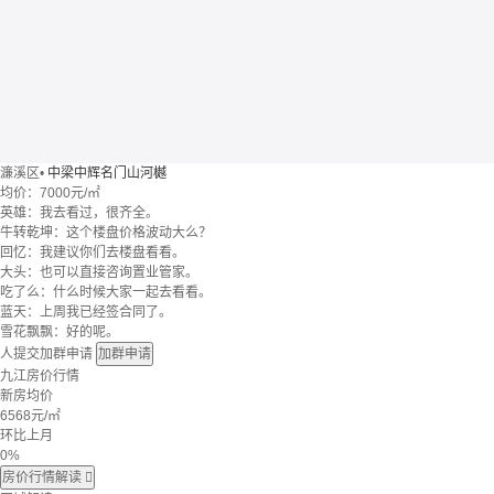
濂溪区
•
中梁中辉名门山河樾
均价：
7000元/㎡
英雄：我去看过，很齐全。
牛转乾坤：这个楼盘价格波动大么？
回忆：我建议你们去楼盘看看。
大头：也可以直接咨询置业管家。
吃了么：什么时候大家一起去看看。
蓝天：上周我已经签合同了。
雪花飘飘：好的呢。
人提交加群申请
加群申请
九江房价行情
新房均价
6568
元/㎡
环比上月
0%
房价行情解读
