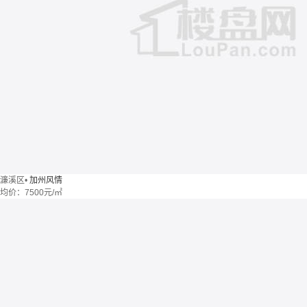
濂溪区
•
加州风情
均价：
7500元/㎡