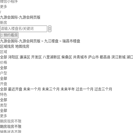
微信小程序
更多
/
九游会国际-九游会网页版
新房


预约看房
九游会国际-九游会网页版
>
九江楼盘
>
瑞昌市楼盘
区域找房
地图找房
区域
全部
浔阳区
濂溪区
开发区
八里湖新区
柴桑区
共青城市
庐山市
都昌县
滨江新城
湖
价格
全部
户型
全部
开盘
全部
最近开盘
未来一个月
未来三个月
未来半年
过去一个月
过去三个月
特色
全部
类型
全部
更多
期房现房不限
期房现房不限
销售状态不限