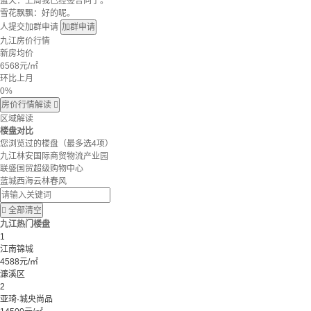
蓝天：上周我已经签合同了。
雪花飘飘：好的呢。
人提交加群申请
加群申请
九江房价行情
新房均价
6568
元/㎡
环比上月
0%
房价行情解读

区域解读
楼盘对比
您浏览过的楼盘
（最多选4项）
九江林安国际商贸物流产业园
联盛国贸超级购物中心
蓝城西海云林春风

全部清空
九江热门楼盘
1
江南锦城
4588元/㎡
濂溪区
2
亚琦·城央尚品