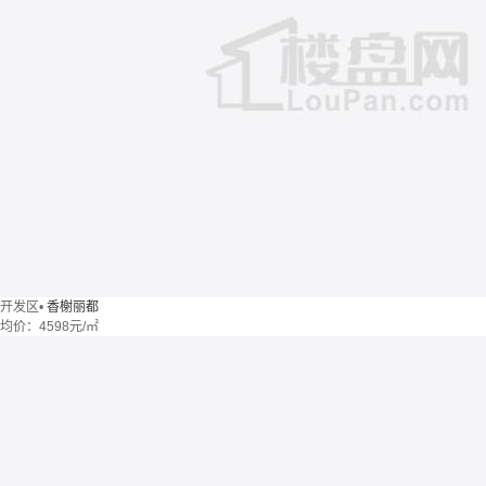
开发区
•
香榭丽都
均价：
4598元/㎡