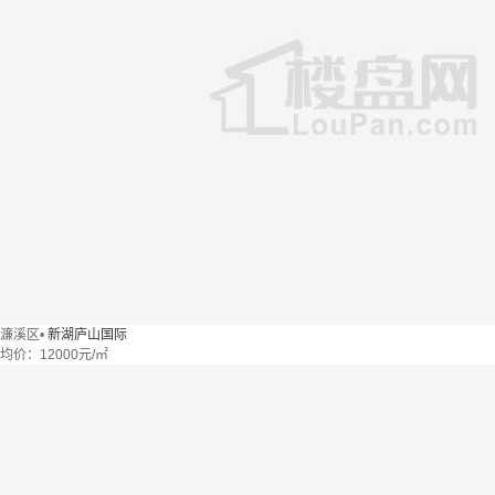
濂溪区
•
新湖庐山国际
均价：
12000元/㎡