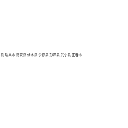
口县
瑞昌市
德安县
修水县
永修县
彭泽县
武宁县
宜春市