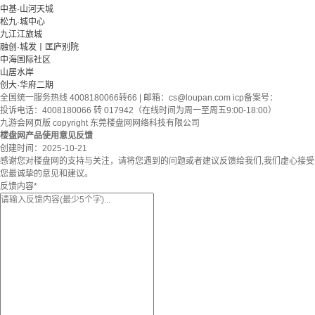
中基·山河天城
松九·城中心
九江江旅城
融创·城发丨匡庐别院
中海国际社区
山居水岸
创大·华府二期
全国统一服务热线 4008180066转66 | 邮箱：
cs@loupan.com
icp备案号：
投诉电话：4008180066 转 017942（在线时间为周一至周五9:00-18:00）
九游会网页版 copyright 东莞楼盘网网络科技有限公司
楼盘网产品使用意见反馈
创建时间：
2025-10-21
感谢您对楼盘网的支持与关注，请将您遇到的问题或者建议反馈给我们,我们虚心接受
您最诚挚的意见和建议。
反馈内容
*