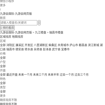
微信小程序
更多
/
九游会国际-九游会网页版
新房


预约看房
九游会国际-九游会网页版
>
九江楼盘
>
瑞昌市楼盘
区域找房
地图找房
区域
全部
浔阳区
濂溪区
开发区
八里湖新区
柴桑区
共青城市
庐山市
都昌县
滨江新城
湖
口县
瑞昌市
德安县
修水县
永修县
彭泽县
武宁县
宜春市
价格
全部
户型
全部
开盘
全部
最近开盘
未来一个月
未来三个月
未来半年
过去一个月
过去三个月
特色
全部
类型
全部
更多
期房现房不限
期房现房不限