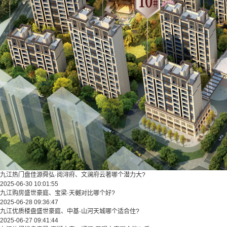
九江热门盘佳源舜弘·阅浔府、文澜府云著哪个潜力大?
2025-06-30 10:01:55
九江购房盛世豪庭、宝梁·天樾对比哪个好?
2025-06-28 09:36:47
九江优质楼盘盛世豪庭、中基·山河天城哪个适合住?
2025-06-27 09:41:44