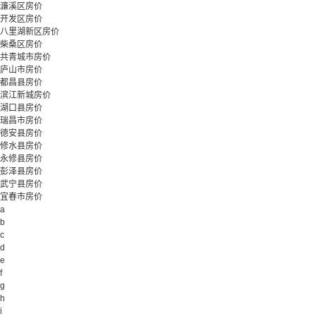
濂溪区房价
开发区房价
八里湖新区房价
柴桑区房价
共青城市房价
庐山市房价
都昌县房价
滨江新城房价
湖口县房价
瑞昌市房价
德安县房价
修水县房价
永修县房价
彭泽县房价
武宁县房价
宜春市房价
a
b
c
d
e
f
g
h
i