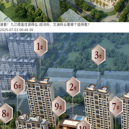
速看！九江楼盘佳源舜弘·阅浔府、文澜府云著哪个值得看?
2025-07-01 09:48:39