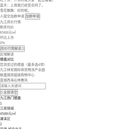
吃了么：什么时候大家一起去看看。
蓝天：上周我已经签合同了。
雪花飘飘：好的呢。
人提交加群申请
加群申请
九江房价行情
新房均价
6568
元/㎡
环比上月
0%
房价行情解读

区域解读
楼盘对比
您浏览过的楼盘
（最多选4项）
九江林安国际商贸物流产业园
联盛国贸超级购物中心
蓝城西海云林春风

全部清空
九江热门楼盘
1
江南锦城
4588元/㎡
濂溪区
2