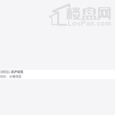
浔阳区
•
匡庐晓筑
均价：
价格待定