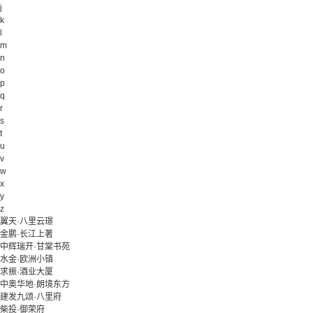
j
k
l
m
n
o
p
q
r
s
t
u
v
w
x
y
z
翼天·八里云璟
金鹏·长江上著
中辉瑞开·甘棠书苑
水金·欧洲小镇
求振·酒业大厦
中奥华地·朗境东方
建发九颂·八里府
柴投·御荣府