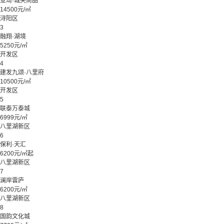
亚琦·城央尚品
14500元/㎡
浔阳区
3
融翔·湖境
5250元/㎡
开发区
4
建发九颂·八里府
10500元/㎡
开发区
5
联泰万泰城
6999元/㎡
八里湖新区
6
保利·天汇
6200元/㎡起
八里湖新区
7
澜岸雲庐
6200元/㎡
八里湖新区
8
国韵文化城