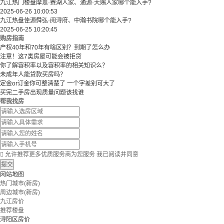
九江热门楼盘摩恩·赛湖人家、通源·天赐人家哪个能入手?
2025-06-26 10:00:53
九江热盘佳源舜弘·阅浔府、中瀚书院哪个能入手?
2025-06-25 10:20:45
购房指南
产权40年和70年有啥区别？到期了怎么办
注意！这7类房屋可能会被拒贷
你了解容积率以及容积率的相关知识么？
未成年人能贷款买房吗？
定金or订金你可整清楚了 一个字差别可大了
买完二手房出现质量问题该找谁
帮我找房

允许推荐更多优质服务商为您服务
我已阅读并同意
提交
网站地图
热门城市(新房)
周边城市(新房)
九江房价
推荐楼盘
浔阳区房价