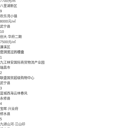
7700元/㎡
八里湖新区
9
欢乐湾小镇
8000元/㎡
武宁县
10
创大·华府二期
7500元/㎡
濂溪区
您浏览过的楼盘
1
九江林安国际商贸物流产业园
瑞昌市
2
联盛国贸超级购物中心
武宁县
3
蓝城西海云林春风
永修县
4
宝晖·兴业府
修水县
5
九颂山河·江山印