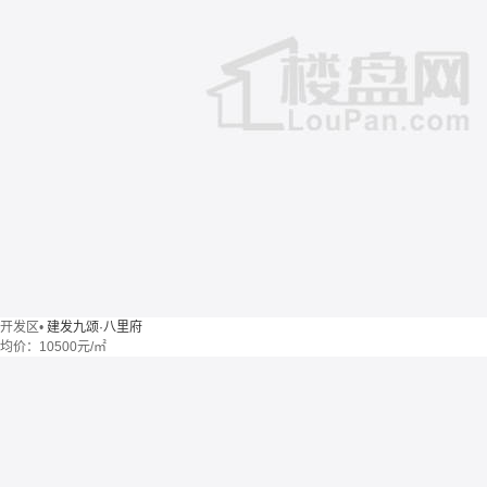
开发区
•
建发九颂·八里府
均价：
10500元/㎡