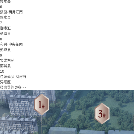
修水县
6
鼎厦·明月江南
修水县
7
御珑汇
彭泽县
8
和兴·中央花园
彭泽县
9
宝梁东苑
都昌县
10
佳源舜弘·阅浔府
浔阳区
楼盘导购
更多>>