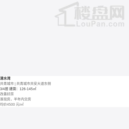
清水湾
共青城市 | 共青城市共安大道东侧
3/4居
建面：126-145㎡
改善好房
准现房，半年内交房
均价
4500
元/㎡