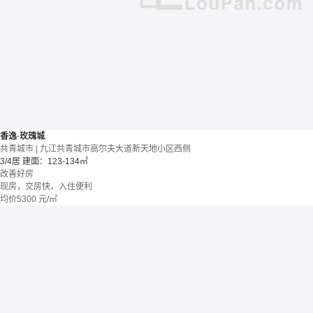
香逸·玫瑰城
共青城市 | 九江共青城市高尔夫大道新天地小区西侧
3/4居
建面：123-134㎡
改善好房
现房，交房快，入住便利
均价
5300
元/㎡