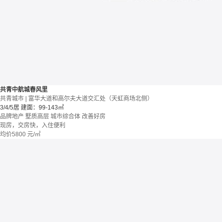
共青中航城春风里
共青城市 | 富华大道和高尔夫大道交汇处（天虹商场北侧）
3/4/5居
建面：99-143㎡
品牌地产
墅质高层
城市综合体
改善好房
现房，交房快，入住便利
均价
5800
元/㎡