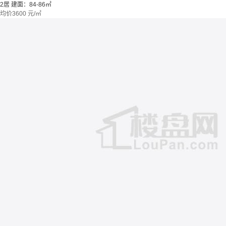
2居
建面：84-86㎡
均价
3600
元/㎡