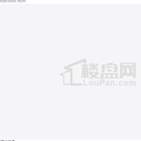
均价
5500
元/㎡