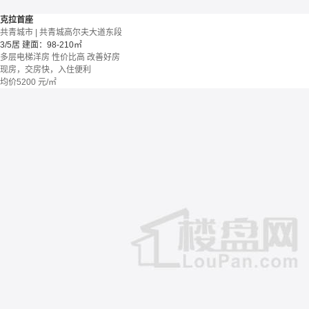
克拉首座
共青城市 | 共青城高尔夫大道东段
3/5居
建面：98-210㎡
多层电梯洋房
性价比高
改善好房
现房，交房快，入住便利
均价
5200
元/㎡