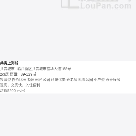
共青上海城
共青城市 | 赣江新区共青城市富华大道188号
2/3居
建面：89-129㎡
投资型
性价比高
墅质高层
公园
环境优美
养老房
毗邻公园
小户型
改善好房
现房，交房快，入住便利
均价
5200
元/㎡