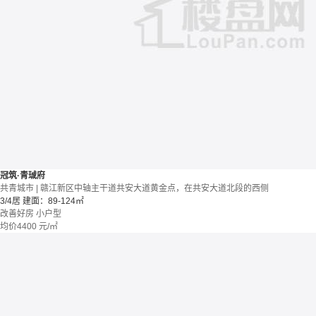
冠筑·青珹府
共青城市 | 赣江新区中轴主干道共安大道黄金点，在共安大道北段的西侧
3/4居
建面：89-124㎡
改善好房
小户型
均价
4400
元/㎡