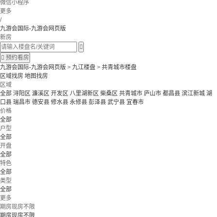
微信小程序
更多
/
九游会国际-九游会网页版
新房


预约看房
九游会国际-九游会网页版
>
九江楼盘
>
共青城市楼盘
区域找房
地图找房
区域
全部
浔阳区
濂溪区
开发区
八里湖新区
柴桑区
共青城市
庐山市
都昌县
滨江新城
湖
口县
瑞昌市
德安县
修水县
永修县
彭泽县
武宁县
宜春市
价格
全部
户型
全部
开盘
全部
特色
全部
类型
全部
更多
期房现房不限
期房现房不限