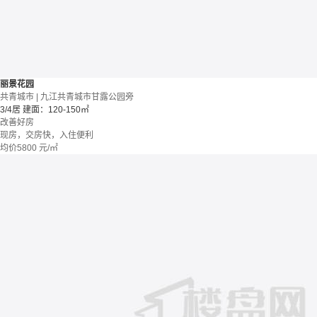
丽景花园
共青城市 | 九江共青城市甘露公园旁
3/4居
建面：120-150㎡
改善好房
现房，交房快，入住便利
均价
5800
元/㎡