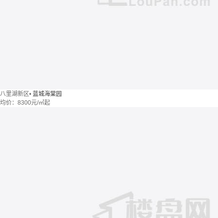
八里湖新区
•
蓝城海棠园
均价：
8300元/㎡起