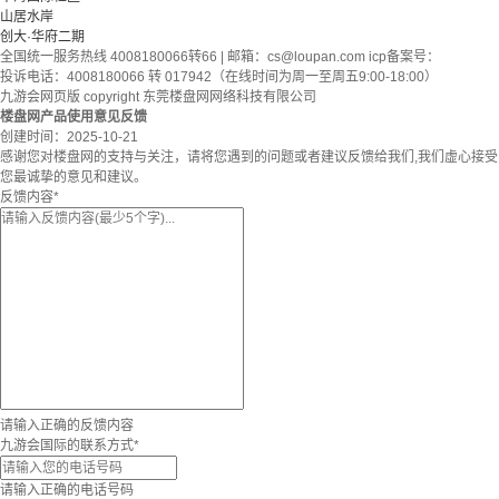
山居水岸
创大·华府二期
全国统一服务热线 4008180066转66 | 邮箱：
cs@loupan.com
icp备案号：
投诉电话：4008180066 转 017942（在线时间为周一至周五9:00-18:00）
九游会网页版 copyright 东莞楼盘网网络科技有限公司
楼盘网产品使用意见反馈
创建时间：
2025-10-21
感谢您对楼盘网的支持与关注，请将您遇到的问题或者建议反馈给我们,我们虚心接受
您最诚挚的意见和建议。
反馈内容
*
请输入正确的反馈内容
九游会国际的联系方式
*
请输入正确的电话号码