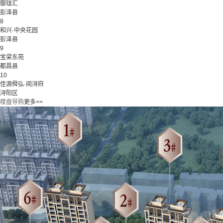
御珑汇
彭泽县
8
和兴·中央花园
彭泽县
9
宝梁东苑
都昌县
10
佳源舜弘·阅浔府
浔阳区
楼盘导购
更多>>