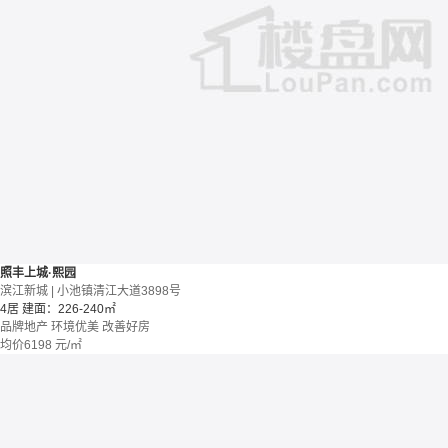
照丰上城·熙园
滨江新城 | 小池镇清江大道3898号
4居
建面：226-240㎡
品牌地产
环境优美
改善好房
均价
6198
元/㎡