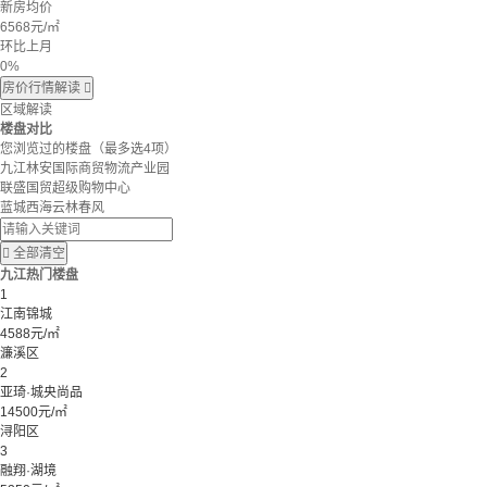
新房均价
6568
元/㎡
环比上月
0%
房价行情解读

区域解读
楼盘对比
您浏览过的楼盘
（最多选4项）
九江林安国际商贸物流产业园
联盛国贸超级购物中心
蓝城西海云林春风

全部清空
九江热门楼盘
1
江南锦城
4588元/㎡
濂溪区
2
亚琦·城央尚品
14500元/㎡
浔阳区
3
融翔·湖境