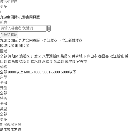
微信小程序
更多
/
九游会国际-九游会网页版
新房


预约看房
九游会国际-九游会网页版
>
九江楼盘
>
滨江新城楼盘
区域找房
地图找房
区域
全部
浔阳区
濂溪区
开发区
八里湖新区
柴桑区
共青城市
庐山市
都昌县
滨江新城
湖
口县
瑞昌市
德安县
修水县
永修县
彭泽县
武宁县
宜春市
价格
全部
9000以上
6001-7000
5001-6000
5000以下
户型
全部
开盘
全部
特色
全部
类型
全部
更多
期房现房不限
期房现房不限