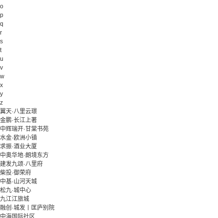
o
p
q
r
s
t
u
v
w
x
y
z
翼天·八里云璟
金鹏·长江上著
中辉瑞开·甘棠书苑
水金·欧洲小镇
求振·酒业大厦
中奥华地·朗境东方
建发九颂·八里府
柴投·御荣府
中基·山河天城
松九·城中心
九江江旅城
融创·城发丨匡庐别院
中海国际社区