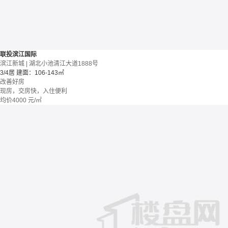
联投滨江国际
滨江新城 | 湖北小池清江大道1888号
3/4居
建面：106-143㎡
改善好房
现房，交房快，入住便利
均价
4000
元/㎡