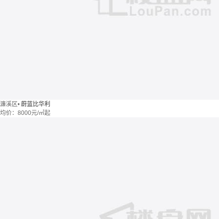
濂溪区
•
蔚蓝比华利
均价：
8000元/㎡起