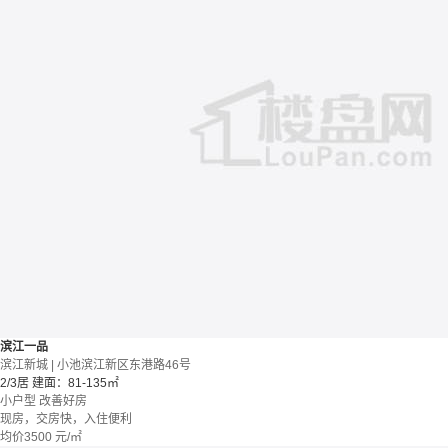
滨江一品
滨江新城 | 小池滨江新区东港路46号
2/3居
建面：81-135㎡
小户型
改善好房
现房，交房快，入住便利
均价
3500
元/㎡