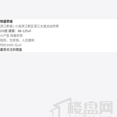
恒盛荣城
滨江新城 | 小池滨江新区清江大道派出所旁
2/3居
建面：88-125㎡
小户型
改善好房
现房，交房快，入住便利
均价
3450
元/㎡
最受关注的楼盘