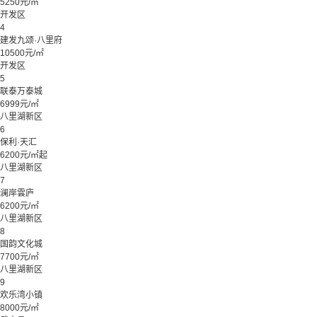
5250元/㎡
开发区
4
建发九颂·八里府
10500元/㎡
开发区
5
联泰万泰城
6999元/㎡
八里湖新区
6
保利·天汇
6200元/㎡起
八里湖新区
7
澜岸雲庐
6200元/㎡
八里湖新区
8
国韵文化城
7700元/㎡
八里湖新区
9
欢乐湾小镇
8000元/㎡