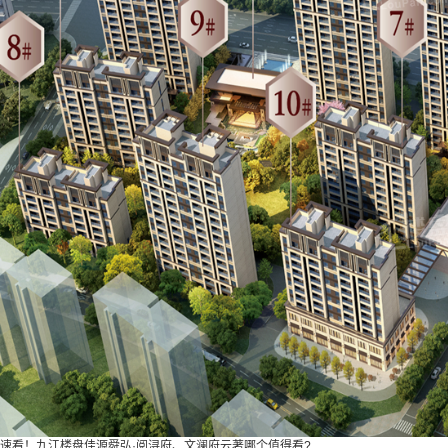
速看！九江楼盘佳源舜弘·阅浔府、文澜府云著哪个值得看?