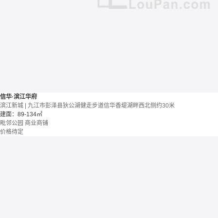
信华·滨江华府
滨江新城 | 九江市彭泽县狄公湖健走步道信华香堤湖畔西北侧约30米
建面：89-134㎡
毗邻公园
商业商铺
价格待定