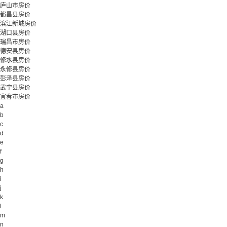
庐山市房价
都昌县房价
滨江新城房价
湖口县房价
瑞昌市房价
德安县房价
修水县房价
永修县房价
彭泽县房价
武宁县房价
宜春市房价
a
b
c
d
e
f
g
h
i
j
k
l
m
n