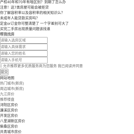
产权40年和70年有啥区别？到期了怎么办
注意！这7类房屋可能会被拒贷
你了解容积率以及容积率的相关知识么？
未成年人能贷款买房吗？
定金or订金你可整清楚了 一个字差别可大了
买完二手房出现质量问题该找谁
帮我找房

允许推荐更多优质服务商为您服务
我已阅读并同意
提交
网站地图
热门城市(新房)
周边城市(新房)
九江房价
推荐楼盘
浔阳区房价
濂溪区房价
开发区房价
八里湖新区房价
柴桑区房价
共青城市房价