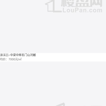
濂溪区
•
中梁中辉名门山河樾
均价：
7000元/㎡