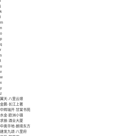
i
j
k
l
m
n
o
p
q
r
s
t
u
v
w
x
y
z
翼天·八里云璟
金鹏·长江上著
中辉瑞开·甘棠书苑
水金·欧洲小镇
求振·酒业大厦
中奥华地·朗境东方
建发九颂·八里府