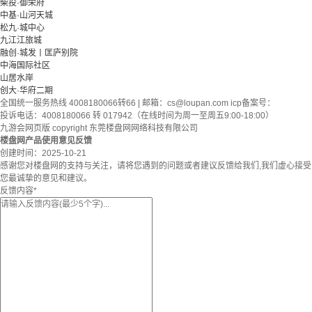
柴投·御荣府
中基·山河天城
松九·城中心
九江江旅城
融创·城发丨匡庐别院
中海国际社区
山居水岸
创大·华府二期
全国统一服务热线 4008180066转66 | 邮箱：
cs@loupan.com
icp备案号：
投诉电话：4008180066 转 017942（在线时间为周一至周五9:00-18:00）
九游会网页版 copyright 东莞楼盘网网络科技有限公司
楼盘网产品使用意见反馈
创建时间：
2025-10-21
感谢您对楼盘网的支持与关注，请将您遇到的问题或者建议反馈给我们,我们虚心接受
您最诚挚的意见和建议。
反馈内容
*