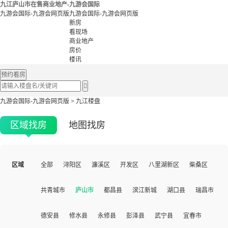
九江庐山市在售商业地产-九游会国际
九游会国际-九游会网页版
九游会国际-九游会网页版
新房
看现场
商业地产
房价
楼讯
预约看房

九游会国际-九游会网页版
>
九江楼盘
区域找房
地图找房
区域
全部
浔阳区
濂溪区
开发区
八里湖新区
柴桑区
共青城市
庐山市
都昌县
滨江新城
湖口县
瑞昌市
德安县
修水县
永修县
彭泽县
武宁县
宜春市