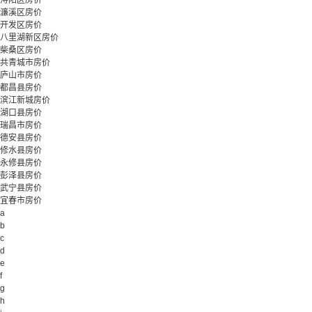
浔阳区房价
濂溪区房价
开发区房价
八里湖新区房价
柴桑区房价
共青城市房价
庐山市房价
都昌县房价
滨江新城房价
湖口县房价
瑞昌市房价
德安县房价
修水县房价
永修县房价
彭泽县房价
武宁县房价
宜春市房价
a
b
c
d
e
f
g
h