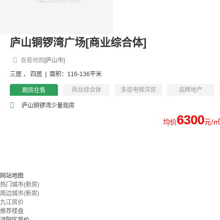
庐山铜锣湾广场[商业综合体]
查看地图
[庐山市]
三居
，
四居
|
面积：116-136平米
商业综合体
多层电梯洋房
品牌地产
期房在售
城市综合体
庐山铜锣湾少量现房
6300
均价
元/㎡
网站地图
热门城市(新房)
周边城市(新房)
九江房价
推荐楼盘