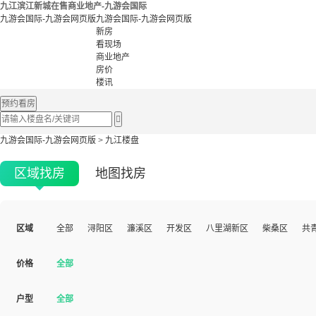
九江滨江新城在售商业地产-九游会国际
九游会国际-九游会网页版
九游会国际-九游会网页版
新房
看现场
商业地产
房价
楼讯
预约看房

九游会国际-九游会网页版
>
九江楼盘
区域找房
地图找房
区域
全部
浔阳区
濂溪区
开发区
八里湖新区
柴桑区
共
价格
全部
户型
全部