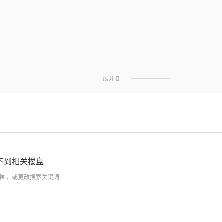
展开

不到相关楼盘
围，或更改搜索关键词