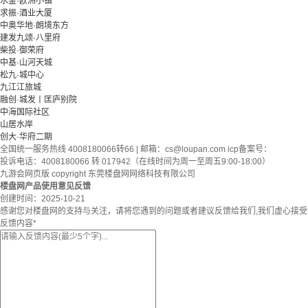
水金·欧洲小镇
求振·酒业大厦
中奥华地·朗境东方
建发九颂·八里府
柴投·御荣府
中基·山河天城
松九·城中心
九江江旅城
融创·城发丨匡庐别院
中海国际社区
山居水岸
创大·华府二期
全国统一服务热线 4008180066转66 | 邮箱：
cs@loupan.com
icp备案号：
投诉电话：4008180066 转 017942（在线时间为周一至周五9:00-18:00）
九游会网页版 copyright 东莞楼盘网网络科技有限公司
楼盘网产品使用意见反馈
创建时间：
2025-10-21
感谢您对楼盘网的支持与关注，请将您遇到的问题或者建议反馈给我们,我们虚心接
反馈内容
*