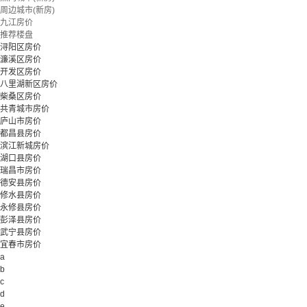
周边城市(新房)
九江房价
推荐楼盘
浔阳区房价
濂溪区房价
开发区房价
八里湖新区房价
柴桑区房价
共青城市房价
庐山市房价
都昌县房价
滨江新城房价
湖口县房价
瑞昌市房价
德安县房价
修水县房价
永修县房价
彭泽县房价
武宁县房价
宜春市房价
a
b
c
d
e