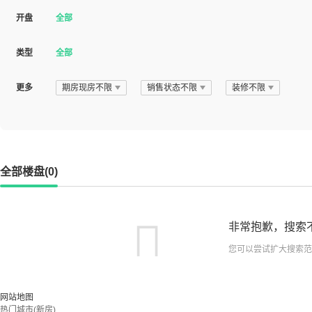
开盘
全部
类型
全部
更多
期房现房不限
销售状态不限
装修不限
全部楼盘(0)
非常抱歉，搜索
您可以尝试扩大搜索范
网站地图
热门城市(新房)