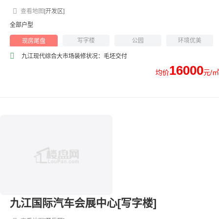
查看地图
[开发区]
全部户型
写字楼
公园
环境优美
现房尾盘
九江现代综合大市场装修状况：毛坯交付
16000
均价
元/㎡
九江国际汽车会展中心[写字楼]