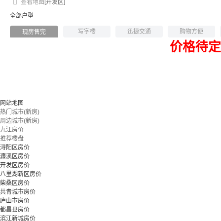
查看地图
[开发区]
全部户型
写字楼
迅捷交通
购物方便
现房售完
价格待定
网站地图
热门城市(新房)
周边城市(新房)
九江房价
推荐楼盘
浔阳区房价
濂溪区房价
开发区房价
八里湖新区房价
柴桑区房价
共青城市房价
庐山市房价
都昌县房价
滨江新城房价