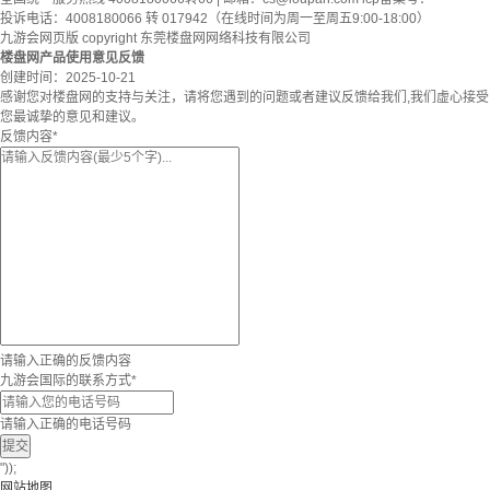
投诉电话：4008180066 转 017942（在线时间为周一至周五9:00-18:00）
九游会网页版 copyright 东莞楼盘网网络科技有限公司
楼盘网产品使用意见反馈
创建时间：
2025-10-21
感谢您对楼盘网的支持与关注，请将您遇到的问题或者建议反馈给我们,我们虚心接受
您最诚挚的意见和建议。
反馈内容
*
请输入正确的反馈内容
九游会国际的联系方式
*
请输入正确的电话号码
提交
"));
网站地图