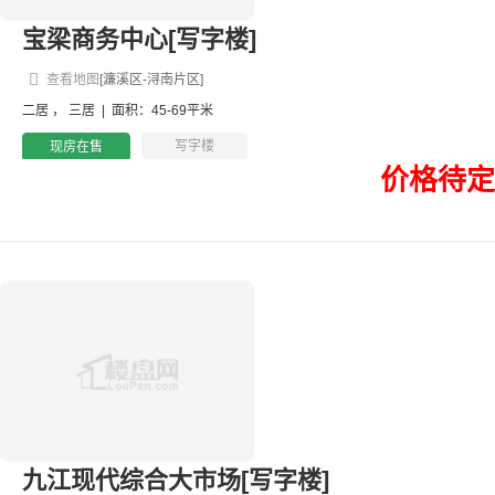
宝梁商务中心[写字楼]
查看地图
[濂溪区-浔南片区]
二居
，
三居
|
面积：45-69平米
写字楼
现房在售
价格待定
九江现代综合大市场[写字楼]