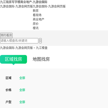
九江现房写字楼商业地产-九游会国际
九游会国际-九游会网页版
九游会国际-九游会网页版
新房
看现场
商业地产
房价
楼讯
预约看房

九游会国际-九游会网页版
>
九江楼盘
区域找房
地图找房
区域
全部
价格
全部
户型
全部