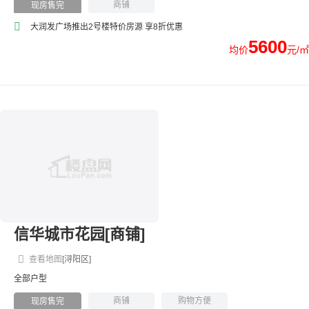
商铺
现房售完
大润发广场推出2号楼特价房源 享8折优惠
5600
均价
元/㎡
信华城市花园[商铺]
查看地图
[浔阳区]
全部户型
商铺
购物方便
现房售完