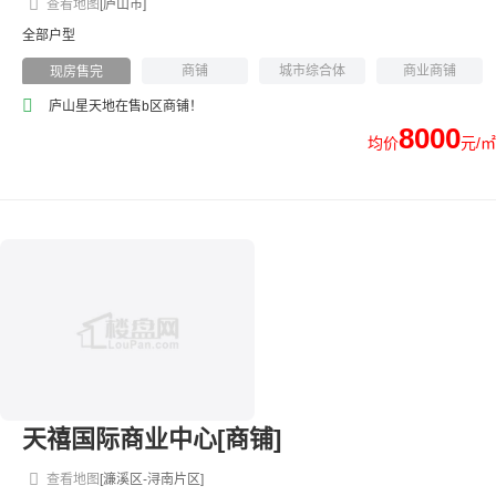
查看地图
[庐山市]
全部户型
商铺
城市综合体
商业商铺
现房售完
庐山星天地在售b区商铺！
8000
均价
元/㎡
天禧国际商业中心[商铺]
查看地图
[濂溪区-浔南片区]