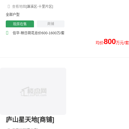
查看地图
[濂溪区-十里片区]
全部户型
商铺
现房在售
信华·映日荷花总价600-1600万/套
800
均价
万元/套
庐山星天地[商铺]