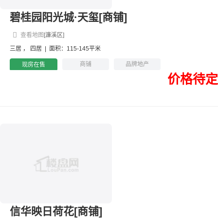
碧桂园阳光城·天玺[商铺]
查看地图
[濂溪区]
三居
，
四居
|
面积：115-145平米
商铺
品牌地产
现房在售
价格待定
信华映日荷花[商铺]