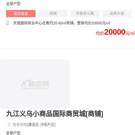
全部户型
商铺
带装修公寓
品质大盘
现房尾盘
环境优美
商业综合体
天禧国际商业中心在售约20-60㎡商铺，整体均价20000元/㎡
20000
均价
元/㎡
九江义乌小商品国际商贸城[商铺]
查看地图
[濂溪区-浔南片区]
全部户型