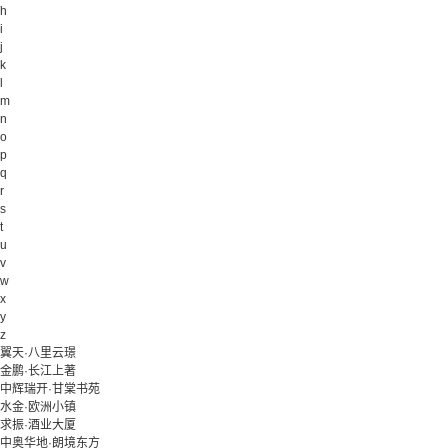
h
i
j
k
l
m
n
o
p
q
r
s
t
u
v
w
x
y
z
翼天·八里云璟
金鹏·长江上著
中辉瑞开·甘棠书苑
水金·欧洲小镇
求振·酒业大厦
中奥华地·朗境东方