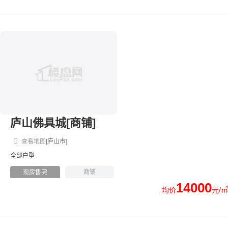
庐山佛具城[商铺]
查看地图
[庐山市]
全部户型
商铺
现房售完
14000
均价
元/㎡