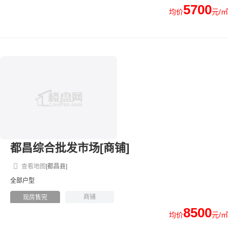
5700
均价
元/㎡
都昌综合批发市场[商铺]
查看地图
[都昌县]
全部户型
商铺
现房售完
8500
均价
元/㎡