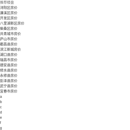
推荐楼盘
浔阳区房价
濂溪区房价
开发区房价
八里湖新区房价
柴桑区房价
共青城市房价
庐山市房价
都昌县房价
滨江新城房价
湖口县房价
瑞昌市房价
德安县房价
修水县房价
永修县房价
彭泽县房价
武宁县房价
宜春市房价
a
b
c
d
e
f
g