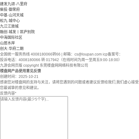
建发九颂·八里府
柴投·御荣府
中基·山河天城
松九·城中心
九江江旅城
融创·城发丨匡庐别院
中海国际社区
山居水岸
创大·华府二期
全国统一服务热线 4008180066转66 | 邮箱：
cs@loupan.com
icp备案号：
投诉电话：4008180066 转 017942（在线时间为周一至周五9:00-18:00）
九游会网页版 copyright 东莞楼盘网网络科技有限公司
楼盘网产品使用意见反馈
创建时间：
2025-10-21
感谢您对楼盘网的支持与关注，请将您遇到的问题或者建议反馈给我们,我们虚心接受
您最诚挚的意见和建议。
反馈内容
*