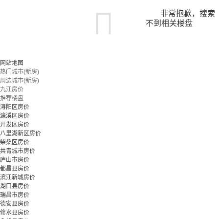
非常抱歉，搜索
不到相关楼盘
您可以尝试扩大搜索范围，或更改搜索关键词
网站地图
热门城市(新房)
周边城市(新房)
立即预约
九江房价
推荐楼盘
浔阳区房价
濂溪区房价
开发区房价
八里湖新区房价
柴桑区房价
共青城市房价
庐山市房价
都昌县房价
滨江新城房价
湖口县房价
瑞昌市房价
德安县房价
修水县房价