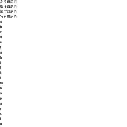
永修县房价
彭泽县房价
武宁县房价
宜春市房价
a
b
c
d
e
f
g
h
i
j
k
l
m
n
o
p
q
r
s
t
u