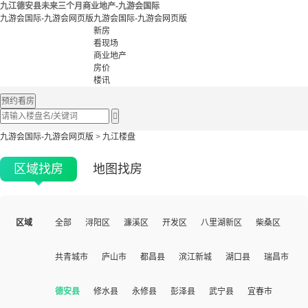
九江德安县未来三个月商业地产-九游会国际
九游会国际-九游会网页版
九游会国际-九游会网页版
新房
看现场
商业地产
房价
楼讯
预约看房

九游会国际-九游会网页版
>
九江楼盘
区域找房
地图找房
区域
全部
浔阳区
濂溪区
开发区
八里湖新区
柴桑区
共青城市
庐山市
都昌县
滨江新城
湖口县
瑞昌市
德安县
修水县
永修县
彭泽县
武宁县
宜春市