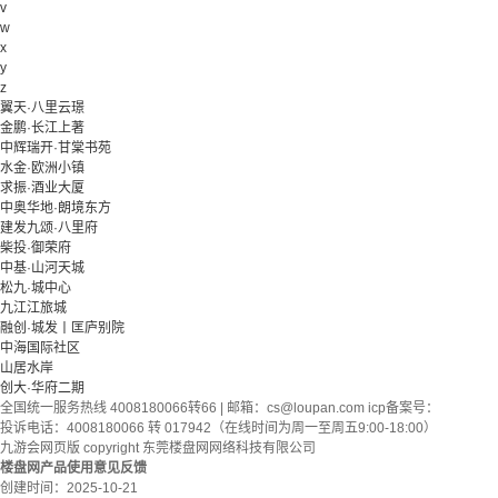
v
w
x
y
z
翼天·八里云璟
金鹏·长江上著
中辉瑞开·甘棠书苑
水金·欧洲小镇
求振·酒业大厦
中奥华地·朗境东方
建发九颂·八里府
柴投·御荣府
中基·山河天城
松九·城中心
九江江旅城
融创·城发丨匡庐别院
中海国际社区
山居水岸
创大·华府二期
全国统一服务热线 4008180066转66 | 邮箱：
cs@loupan.com
icp备案号：
投诉电话：4008180066 转 017942（在线时间为周一至周五9:00-18:00）
九游会网页版 copyright 东莞楼盘网网络科技有限公司
楼盘网产品使用意见反馈
创建时间：
2025-10-21